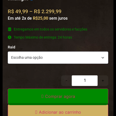
R$
49,99
–
R$
2.299,99
Em até 2x de
R$25,00
sem juros
⁠Entregamos em todos os servidores e facções
⁠Tempo Máximo de entrega: 24 horas
Raid
-
+
Comprar agora
Adicionar ao carrinho