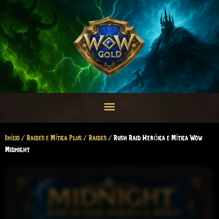
Início
/
Raides e Mítica Plus
/
Raides
/ Rush Raid Heróica e Mítica Wow
Midnight