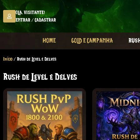
OLA, VISITANTE!
ENTRAR / CADASTRAR
HOME
GOLD E CAMPANHA
RUSH
Início
/ Rush de Level e Delves
Rush de Level e Delves