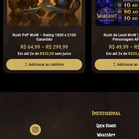
Rush PvP WoW – Rating 1800 e 2100
Rush de Level WoW |
Garantido
Personagem AF
R$
64,99
–
R$
299,99
R$
49,99
–
R
Em até 2x de
R$32,50
sem juros
Em até 2x de
R$25,
Adicionar ao carrinho
Adicionar ao 
Institucional
Quem Somos
WhatsApp