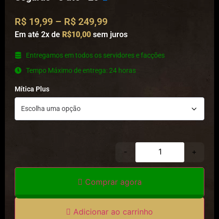
R$
19,99
–
R$
249,99
Em até 2x de
R$10,00
sem juros
⁠Entregamos em todos os servidores e facções
⁠Tempo Máximo de entrega: 24 horas
Mítica Plus
-
+
Comprar agora
Adicionar ao carrinho