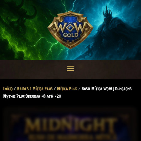
Início
/
Raides e Mítica Plus
/
Mítica Plus
/ Rush Mítica WoW | Dungeons
Mythic Plus Seguras +8 até +20