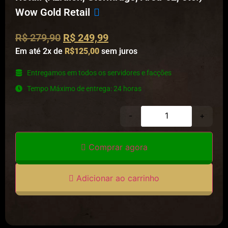
Wow Gold Retail
R$
279,90
R$
249,99
Em até 2x de
R$125,00
sem juros
⁠Entregamos em todos os servidores e facções
⁠Tempo Máximo de entrega: 24 horas
-
+
Comprar agora
Adicionar ao carrinho