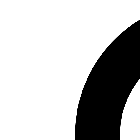
Ir
para
o
conteúdo