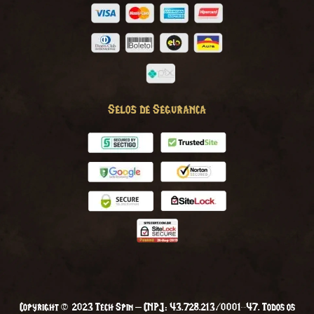
Selos de Seguranca
Copyright © 2023 Tech Spin – CNPJ: 43.728.213/0001-47. Todos os