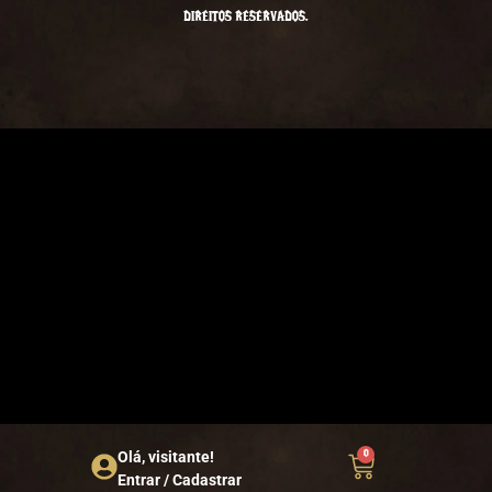
direitos reservados.
Olá, visitante!
0
Entrar / Cadastrar