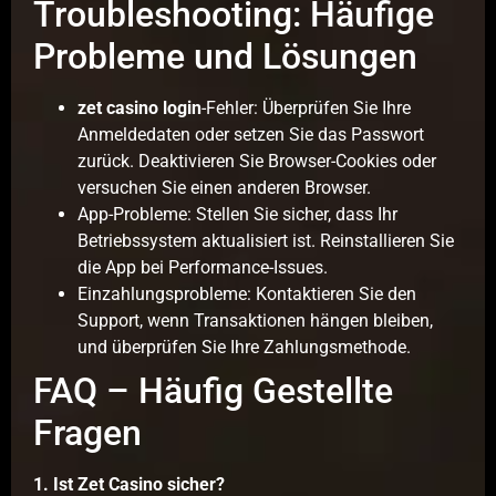
Troubleshooting: Häufige
Probleme und Lösungen
zet casino login
-Fehler: Überprüfen Sie Ihre
Anmeldedaten oder setzen Sie das Passwort
zurück. Deaktivieren Sie Browser-Cookies oder
versuchen Sie einen anderen Browser.
App-Probleme: Stellen Sie sicher, dass Ihr
Betriebssystem aktualisiert ist. Reinstallieren Sie
die App bei Performance-Issues.
Einzahlungsprobleme: Kontaktieren Sie den
Support, wenn Transaktionen hängen bleiben,
und überprüfen Sie Ihre Zahlungsmethode.
FAQ – Häufig Gestellte
Fragen
1. Ist Zet Casino sicher?