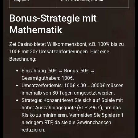
Bonus-Strategie mit
Mathematik
Zet Casino bietet Willkommensboni, z.B. 100% bis zu
100€ mit 30x Umsatzanforderungen. Hier eine
Berechnung:
Einzahlung: 50€ → Bonus: 50€ →
Gesamtguthaben: 100€.
Umsatzerfordernis: 100€ × 30 = 3000€ müssen
innerhalb von 30 Tagen umgesetzt werden.
Strategie: Konzentrieren Sie sich auf Spiele mit
hoher Auszahlungsquote (RTP >96%), um das
Risiko zu minimieren. Vermeiden Sie Spiele mit
niedrigem RTP, da sie die Gewinnchancen
reduzieren.