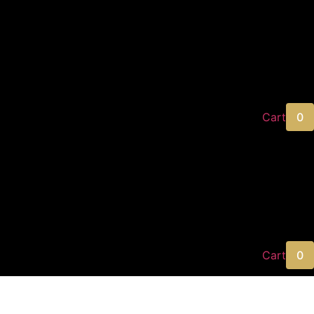
Cart
0
Cart
0