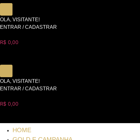
Ir
para
o
OLA, VISITANTE!
conteúdo
ENTRAR / CADASTRAR
R$
0,00
OLA, VISITANTE!
ENTRAR / CADASTRAR
R$
0,00
HOME
GOLD E CAMPANHA