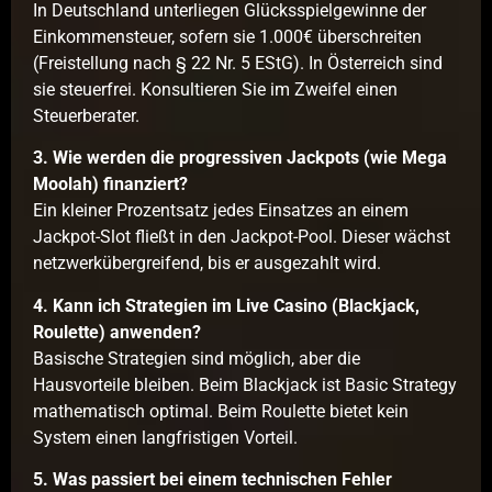
In Deutschland unterliegen Glücksspielgewinne der
Einkommensteuer, sofern sie 1.000€ überschreiten
(Freistellung nach § 22 Nr. 5 EStG). In Österreich sind
sie steuerfrei. Konsultieren Sie im Zweifel einen
Steuerberater.
3. Wie werden die progressiven Jackpots (wie Mega
Moolah) finanziert?
Ein kleiner Prozentsatz jedes Einsatzes an einem
Jackpot-Slot fließt in den Jackpot-Pool. Dieser wächst
netzwerkübergreifend, bis er ausgezahlt wird.
4. Kann ich Strategien im Live Casino (Blackjack,
Roulette) anwenden?
Basische Strategien sind möglich, aber die
Hausvorteile bleiben. Beim Blackjack ist Basic Strategy
mathematisch optimal. Beim Roulette bietet kein
System einen langfristigen Vorteil.
5. Was passiert bei einem technischen Fehler