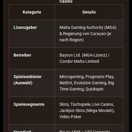
Casino
Kategorie
Details
Lizenzgeber
Malta Gaming Authority (MGA)
& Regierung von Curaçao (je
nach Region)
Betreiber
Bayton Ltd. (MGA-Lizenz) /
Condor Malta Limited
Spieleanbieter
Microgaming, Pragmatic Play,
(Auswahl)
NetEnt, Evolution Gaming, Big
Time Gaming, Quickspin
Spielesegmente
Slots, Tischspiele, Live Casino,
Jackpot-Slots (Mega Moolah),
Video Poker