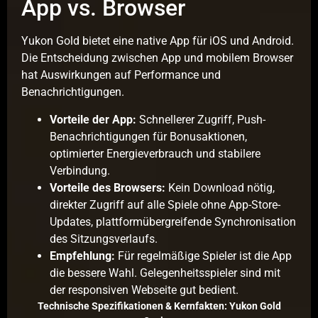
App vs. Browser
Yukon Gold bietet eine native App für iOS und Android.
Die Entscheidung zwischen App und mobilem Browser
hat Auswirkungen auf Performance und
Benachrichtigungen.
Vorteile der App:
Schnellerer Zugriff, Push-
Benachrichtigungen für Bonusaktionen,
optimierter Energieverbrauch und stabilere
Verbindung.
Vorteile des Browsers:
Kein Download nötig,
direkter Zugriff auf alle Spiele ohne App-Store-
Updates, plattformübergreifende Synchronisation
des Sitzungsverlaufs.
Empfehlung:
Für regelmäßige Spieler ist die App
die bessere Wahl. Gelegenheitsspieler sind mit
der responsiven Webseite gut bedient.
Technische Spezifikationen & Kernfakten: Yukon Gold