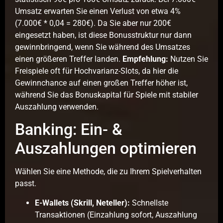
Umsatz erwarten Sie einen Verlust von etwa 4%
(7.000€ * 0,04 = 280€). Da Sie aber nur 200€
eingesetzt haben, ist diese Bonusstruktur nur dann
gewinnbringend, wenn Sie während des Umsatzes
einen größeren Treffer landen.
Empfehlung:
Nutzen Sie
Freispiele oft für Hochvarianz-Slots, da hier die
Gewinnchance auf einen großen Treffer höher ist,
während Sie das Bonuskapital für Spiele mit stabiler
Auszahlung verwenden.
Banking: Ein- &
Auszahlungen optimieren
Wählen Sie eine Methode, die zu Ihrem Spielverhalten
passt.
E-Wallets (Skrill, Neteller):
Schnellste
Transaktionen (Einzahlung sofort, Auszahlung