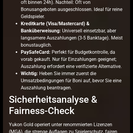
oft binnen 24h). Nachteil: Oft von
Bonusangeboten ausgeschlossen. Ideal für reine
Geldspieler.
Kreditkarte (Visa/Mastercard) &
Banküberweisung:
Universell einsetzbar, aber
langsamere Auszahlungen (3-5 Banktage). Meist
bonustauglich.
PaySafeCard:
Perfekt für Budgetkontrolle, da
vorab gekauft. Nur für Einzahlungen geeignet;
Auszahlung erfordert eine verifizierte Alternative.
Wichtig:
Heben Sie immer zuerst die
Umsatzbedingungen für Boni auf, bevor Sie eine
Auszahlung beantragen.
Sicherheitsanalyse &
Fairness-Check
Yukon Gold operiert unter renommierten Lizenzen
(MGA), die strenge Auflagen zu Spielerschutz, fairen