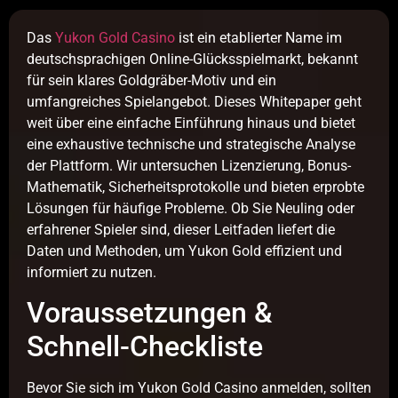
Das
Yukon Gold Casino
ist ein etablierter Name im
deutschsprachigen Online-Glücksspielmarkt, bekannt
für sein klares Goldgräber-Motiv und ein
umfangreiches Spielangebot. Dieses Whitepaper geht
weit über eine einfache Einführung hinaus und bietet
eine exhaustive technische und strategische Analyse
der Plattform. Wir untersuchen Lizenzierung, Bonus-
Mathematik, Sicherheitsprotokolle und bieten erprobte
Lösungen für häufige Probleme. Ob Sie Neuling oder
erfahrener Spieler sind, dieser Leitfaden liefert die
Daten und Methoden, um Yukon Gold effizient und
informiert zu nutzen.
Voraussetzungen &
Schnell-Checkliste
Bevor Sie sich im Yukon Gold Casino anmelden, sollten