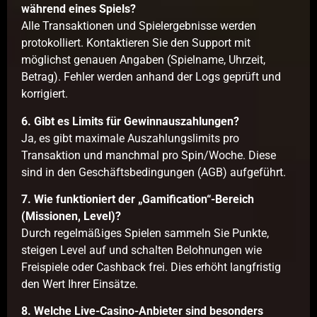
während eines Spiels?
Alle Transaktionen und Spielergebnisse werden
protokolliert. Kontaktieren Sie den Support mit
möglichst genauen Angaben (Spielname, Uhrzeit,
Betrag). Fehler werden anhand der Logs geprüft und
korrigiert.
6. Gibt es Limits für Gewinnauszahlungen?
Ja, es gibt maximale Auszahlungslimits pro
Transaktion und manchmal pro Spin/Woche. Diese
sind in den Geschäftsbedingungen (AGB) aufgeführt.
7. Wie funktioniert der „Gamification“-Bereich
(Missionen, Level)?
Durch regelmäßiges Spielen sammeln Sie Punkte,
steigen Level auf und schalten Belohnungen wie
Freispiele oder Cashback frei. Dies erhöht langfristig
den Wert Ihrer Einsätze.
8. Welche Live-Casino-Anbieter sind besonders