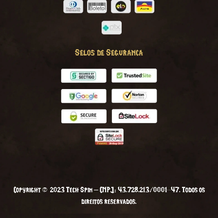
Selos de Seguranca
Copyright © 2023 Tech Spin – CNPJ: 43.728.213/0001-47. Todos os
direitos reservados.