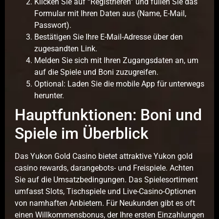
Klicken Sie auf “Registrieren” und füllen Sie das
Formular mit Ihren Daten aus (Name, E-Mail,
Passwort).
Bestätigen Sie Ihre E-Mail-Adresse über den
zugesandten Link.
Melden Sie sich mit Ihren Zugangsdaten an, um
auf die Spiele und Boni zuzugreifen.
Optional: Laden Sie die mobile App für unterwegs
herunter.
Hauptfunktionen: Boni und
Spiele im Überblick
Das Yukon Gold Casino bietet attraktive Yukon gold
casino rewards, darangebots- und Freispiele. Achten
Sie auf die Umsatzbedingungen. Das Spielesortiment
umfasst Slots, Tischspiele und Live-Casino-Optionen
von namhaften Anbietern. Für Neukunden gibt es oft
einen Willkommensbonus, der Ihre ersten Einzahlungen