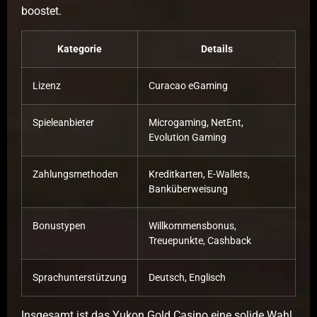
boostet.
Kategorie
Details
Lizenz
Curacao eGaming
Spieleanbieter
Microgaming, NetEnt,
Evolution Gaming
Zahlungsmethoden
Kreditkarten, E-Wallets,
Banküberweisung
Bonustypen
Willkommensbonus,
Treuepunkte, Cashback
Sprachunterstützung
Deutsch, Englisch
Insgesamt ist das Yukon Gold Casino eine solide Wahl