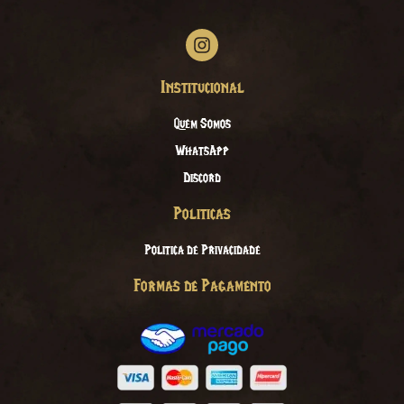
Institucional
Quem Somos
WhatsApp
Discord
Politicas
Politica de Privacidade
Formas de Pagamento