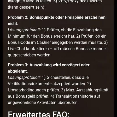
Inkognito-Modus testen. 5) VPN/Proxy deaktivieren
(kann gesperrt sein).
Problem 2: Bonuspunkte oder Freispiele erscheinen
nicht.
Lösungsprotokoll:
1) Prüfen, ob die Einzahlung das
Minimum für den Bonus erreicht hat. 2) Prüfen, ob ein
Bonus-Code im Cashier eingegeben werden musste. 3)
Live-Chat kontaktieren – oft müssen Bonusse manuell
gutgeschrieben werden.
Problem 3: Auszahlung wird verzögert oder
abgelehnt.
Lösungsprotokoll:
1) Sicherstellen, dass alle
Verifikationsdokumente akzeptiert wurden. 2)
Umsatzbedingungen prüfen. 3) Max. Auszahlungslimit
aus Bonusgeld prüfen. 4) Transaktionshistorie auf
ungewöhnliche Aktivitäten überprüfen.
Erweitertes FAQ: