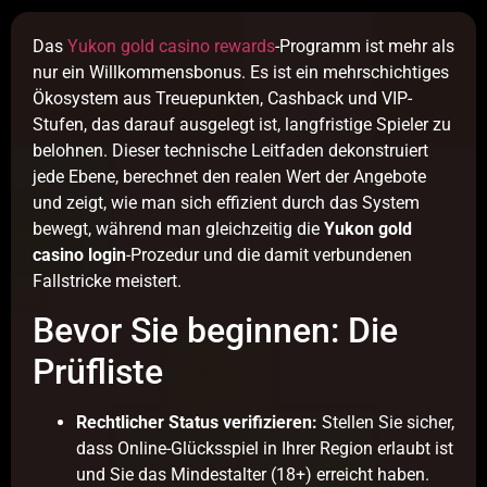
Das
Yukon gold casino rewards
-Programm ist mehr als
nur ein Willkommensbonus. Es ist ein mehrschichtiges
Ökosystem aus Treuepunkten, Cashback und VIP-
Stufen, das darauf ausgelegt ist, langfristige Spieler zu
belohnen. Dieser technische Leitfaden dekonstruiert
jede Ebene, berechnet den realen Wert der Angebote
und zeigt, wie man sich effizient durch das System
bewegt, während man gleichzeitig die
Yukon gold
casino login
-Prozedur und die damit verbundenen
Fallstricke meistert.
Bevor Sie beginnen: Die
Prüfliste
Rechtlicher Status verifizieren:
Stellen Sie sicher,
dass Online-Glücksspiel in Ihrer Region erlaubt ist
und Sie das Mindestalter (18+) erreicht haben.