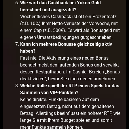
Wie wird das Cashback bei Yukon Gold
berechnet und ausgezahlt?
Wöchentliches Cashback ist oft ein Prozentsatz
(z.B. 10%) Ihrer Netto-Verluste der Vorwoche, mit
einem Cap (z.B. 500€). Es wird als Bonusgeld mit
eigenen Umsatzbedingungen gutgeschrieben.
Kann ich mehrere Bonusse gleichzeitig aktiv
haben?
Fast nie. Die Aktivierung eines neuen Bonus
beendet meist den laufenden Bonus und verwirkt
dessen Restguthaben. Im Cashier-Bereich „Bonus
deaktivieren“, bevor Sie einen neuen annehmen.
Welche Rolle spielt der RTP eines Spiels für das
Sammeln von VIP-Punkten?
Keine direkte. Punkte basieren auf dem
eingesetzten Betrag, nicht auf dem gehaltenen
Betrag. Allerdings beeinflusst ein höherer RTP, wie
lange Sie mit Ihrem Budget spielen und somit
mehr Punkte sammeln können.