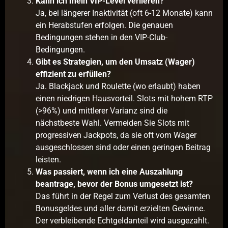
Kann ich mein VIP-Level verlieren?
Ja, bei längerer Inaktivität (oft 6-12 Monate) kann
ein Herabstufen erfolgen. Die genauen
Bedingungen stehen in den VIP-Club-
Bedingungen.
Gibt es Strategien, um den Umsatz (Wager)
effizient zu erfüllen?
Ja. Blackjack und Roulette (wo erlaubt) haben
einen niedrigen Hausvorteil. Slots mit hohem RTP
(>96%) und mittlerer Varianz sind die
nächstbeste Wahl. Vermeiden Sie Slots mit
progressiven Jackpots, da sie oft vom Wager
ausgeschlossen sind oder einen geringen Beitrag
leisten.
Was passiert, wenn ich eine Auszahlung
beantrage, bevor der Bonus umgesetzt ist?
Das führt in der Regel zum Verlust des gesamten
Bonusgeldes und aller damit erzielten Gewinne.
Der verbleibende Echtgeldanteil wird ausgezahlt.