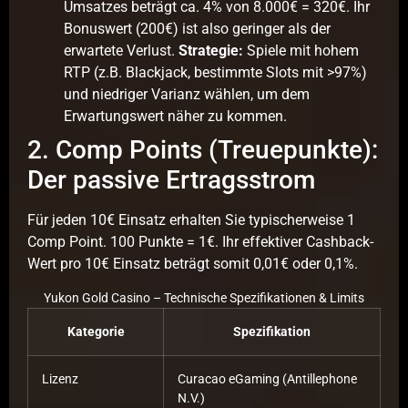
Umsatzes beträgt ca. 4% von 8.000€ = 320€. Ihr
Bonuswert (200€) ist also geringer als der
erwartete Verlust.
Strategie:
Spiele mit hohem
RTP (z.B. Blackjack, bestimmte Slots mit >97%)
und niedriger Varianz wählen, um dem
Erwartungswert näher zu kommen.
2. Comp Points (Treuepunkte):
Der passive Ertragsstrom
Für jeden 10€ Einsatz erhalten Sie typischerweise 1
Comp Point. 100 Punkte = 1€. Ihr effektiver Cashback-
Wert pro 10€ Einsatz beträgt somit 0,01€ oder 0,1%.
Yukon Gold Casino – Technische Spezifikationen & Limits
Kategorie
Spezifikation
Lizenz
Curacao eGaming (Antillephone
N.V.)