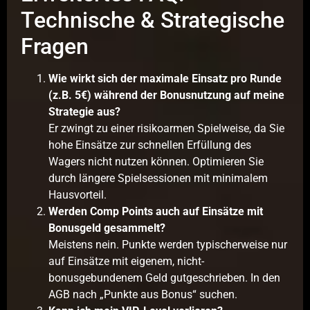
Technische & Strategische
Fragen
Wie wirkt sich der maximale Einsatz pro Runde
(z.B. 5€) während der Bonusnutzung auf meine
Strategie aus?
Er zwingt zu einer risikoarmen Spielweise, da Sie
hohe Einsätze zur schnellen Erfüllung des
Wagers nicht nutzen können. Optimieren Sie
durch längere Spielsessionen mit minimalem
Hausvorteil.
Werden Comp Points auch auf Einsätze mit
Bonusgeld gesammelt?
Meistens nein. Punkte werden typischerweise nur
auf Einsätze mit eigenem, nicht-
bonusgebundenem Geld gutgeschrieben. In den
AGB nach „Punkte aus Bonus“ suchen.