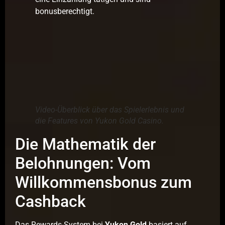
bonusberechtigt.
Video-Überblick über das Spielerlebnis und
die Features von Yukon Gold Casino.
Die Mathematik der
Belohnungen: Vom
Willkommensbonus zum
Cashback
Das Rewards-System bei
Yukon Gold
basiert auf