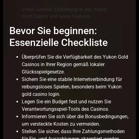
Video-Tutorial: Einführung in das Yukon
Gold Casino und seine Features
Bevor Sie beginnen:
Essenzielle Checkliste
Überprüfen Sie die Verfügbarkeit des Yukon Gold
Casinos in Ihrer Region gemäß lokaler
Glücksspielgesetze.
Sichern Sie eine stabile Internetverbindung für
reibungsloses Spielen, besonders beim Yukon
gold casino login.
Legen Sie ein Budget fest und nutzen Sie
Verantwortungsspiel-Tools des Casinos.
Informieren Sie sich über die Bonusbedingungen,
um versteckte Kosten zu vermeiden.
Stellen Sie sicher, dass Ihre Zahlungsmethoden
für Ein- und Auszahlungen akzeptiert werden.