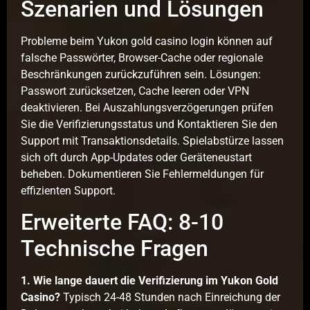
Szenarien und Lösungen
Probleme beim Yukon gold casino login können auf
falsche Passwörter, Browser-Cache oder regionale
Beschränkungen zurückzuführen sein. Lösungen:
Passwort zurücksetzen, Cache leeren oder VPN
deaktivieren. Bei Auszahlungsverzögerungen prüfen
Sie die Verifizierungsstatus und Kontaktieren Sie den
Support mit Transaktionsdetails. Spielabstürze lassen
sich oft durch App-Updates oder Geräteneustart
beheben. Dokumentieren Sie Fehlermeldungen für
effizienten Support.
Erweiterte FAQ: 8-10
Technische Fragen
1. Wie lange dauert die Verifizierung im Yukon Gold
Casino?
Typisch 24-48 Stunden nach Einreichung der