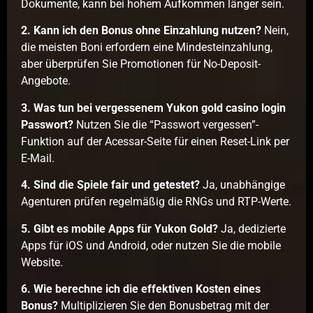
Dokumente, kann bei hohem Aufkommen länger sein.
2. Kann ich den Bonus ohne Einzahlung nutzen?
Nein,
die meisten Boni erfordern eine Mindesteinzahlung,
aber überprüfen Sie Promotionen für No-Deposit-
Angebote.
3. Was tun bei vergessenem Yukon gold casino login
Passwort?
Nutzen Sie die “Passwort vergessen”-
Funktion auf der Acessar-Seite für einen Reset-Link per
E-Mail.
4. Sind die Spiele fair und getestet?
Ja, unabhängige
Agenturen prüfen regelmäßig die RNGs und RTP-Werte.
5. Gibt es mobile Apps für Yukon Gold?
Ja, dedizierte
Apps für iOS und Android, oder nutzen Sie die mobile
Website.
6. Wie berechne ich die effektiven Kosten eines
Bonus?
Multiplizieren Sie den Bonusbetrag mit der