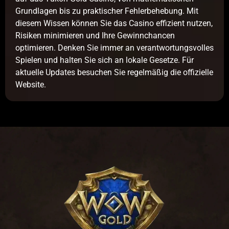
Grundlagen bis zu praktischer Fehlerbehebung. Mit
diesem Wissen können Sie das Casino effizient nutzen,
Risiken minimieren und Ihre Gewinnchancen
optimieren. Denken Sie immer an verantwortungsvolles
Spielen und halten Sie sich an lokale Gesetze. Für
aktuelle Updates besuchen Sie regelmäßig die offizielle
Website.