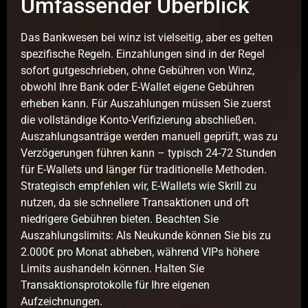
Umfassender Überblick
Das Bankwesen bei winz ist vielseitig, aber es gelten
spezifische Regeln. Einzahlungen sind in der Regel
sofort gutgeschrieben, ohne Gebühren von Winz,
obwohl Ihre Bank oder E-Wallet eigene Gebühren
erheben kann. Für Auszahlungen müssen Sie zuerst
die vollständige Konto-Verifizierung abschließen.
Auszahlungsanträge werden manuell geprüft, was zu
Verzögerungen führen kann – typisch 24-72 Stunden
für E-Wallets und länger für traditionelle Methoden.
Strategisch empfehlen wir, E-Wallets wie Skrill zu
nutzen, da sie schnellere Transaktionen und oft
niedrigere Gebühren bieten. Beachten Sie
Auszahlungslimits: Als Neukunde können Sie bis zu
2.000€ pro Monat abheben, während VIPs höhere
Limits aushandeln können. Halten Sie
Transaktionsprotokolle für Ihre eigenen
Aufzeichnungen.