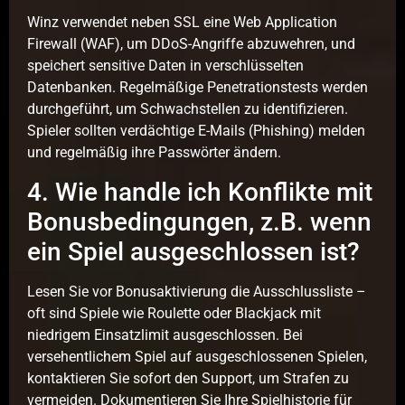
Winz verwendet neben SSL eine Web Application
Firewall (WAF), um DDoS-Angriffe abzuwehren, und
speichert sensitive Daten in verschlüsselten
Datenbanken. Regelmäßige Penetrationstests werden
durchgeführt, um Schwachstellen zu identifizieren.
Spieler sollten verdächtige E-Mails (Phishing) melden
und regelmäßig ihre Passwörter ändern.
4. Wie handle ich Konflikte mit
Bonusbedingungen, z.B. wenn
ein Spiel ausgeschlossen ist?
Lesen Sie vor Bonusaktivierung die Ausschlussliste –
oft sind Spiele wie Roulette oder Blackjack mit
niedrigem Einsatzlimit ausgeschlossen. Bei
versehentlichem Spiel auf ausgeschlossenen Spielen,
kontaktieren Sie sofort den Support, um Strafen zu
vermeiden. Dokumentieren Sie Ihre Spielhistorie für