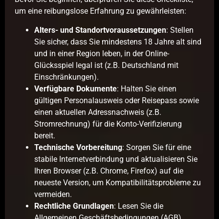
um eine reibungslose Erfahrung zu gewährleisten:
Alters- und Standortvoraussetzungen
: Stellen
Sie sicher, dass Sie mindestens 18 Jahre alt sind
und in einer Region leben, in der Online-
Glücksspiel legal ist (z.B. Deutschland mit
Einschränkungen).
Verfügbare Dokumente
: Halten Sie einen
gültigen Personalausweis oder Reisepass sowie
einen aktuellen Adressnachweis (z.B.
Stromrechnung) für die Konto-Verifizierung
bereit.
Technische Vorbereitung
: Sorgen Sie für eine
stabile Internetverbindung und aktualisieren Sie
Ihren Browser (z.B. Chrome, Firefox) auf die
neueste Version, um Kompatibilitätsprobleme zu
vermeiden.
Rechtliche Grundlagen
: Lesen Sie die
Allgemeinen Geschäftsbedingungen (AGB),