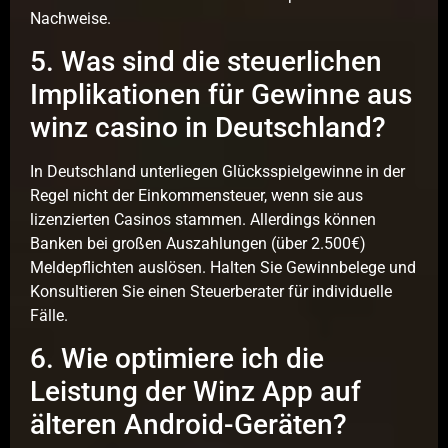
Nachweise.
5. Was sind die steuerlichen
Implikationen für Gewinne aus
winz casino in Deutschland?
In Deutschland unterliegen Glücksspielgewinne in der
Regel nicht der Einkommensteuer, wenn sie aus
lizenzierten Casinos stammen. Allerdings können
Banken bei großen Auszahlungen (über 2.500€)
Meldepflichten auslösen. Halten Sie Gewinnbelege und
Konsultieren Sie einen Steuerberater für individuelle
Fälle.
6. Wie optimiere ich die
Leistung der Winz App auf
älteren Android-Geräten?