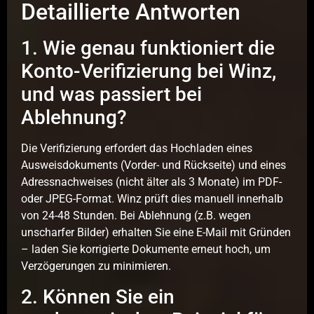
Detaillierte Antworten
1. Wie genau funktioniert die
Konto-Verifizierung bei Winz,
und was passiert bei
Ablehnung?
Die Verifizierung erfordert das Hochladen eines
Ausweisdokuments (Vorder- und Rückseite) und eines
Adressnachweises (nicht älter als 3 Monate) im PDF-
oder JPEG-Format. Winz prüft dies manuell innerhalb
von 24-48 Stunden. Bei Ablehnung (z.B. wegen
unscharfer Bilder) erhalten Sie eine E-Mail mit Gründen
– laden Sie korrigierte Dokumente erneut hoch, um
Verzögerungen zu minimieren.
2. Können Sie ein