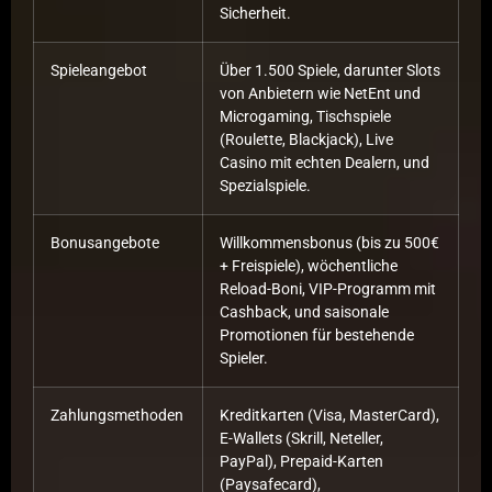
Sicherheit.
Spieleangebot
Über 1.500 Spiele, darunter Slots
von Anbietern wie NetEnt und
Microgaming, Tischspiele
(Roulette, Blackjack), Live
Casino mit echten Dealern, und
Spezialspiele.
Bonusangebote
Willkommensbonus (bis zu 500€
+ Freispiele), wöchentliche
Reload-Boni, VIP-Programm mit
Cashback, und saisonale
Promotionen für bestehende
Spieler.
Zahlungsmethoden
Kreditkarten (Visa, MasterCard),
E-Wallets (Skrill, Neteller,
PayPal), Prepaid-Karten
(Paysafecard),