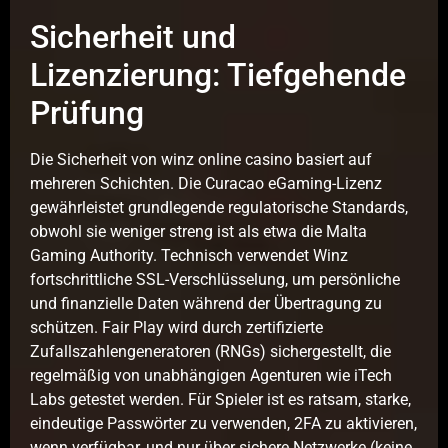
Sicherheit und
Lizenzierung: Tiefgehende
Prüfung
Die Sicherheit von winz online casino basiert auf
mehreren Schichten. Die Curacao eGaming-Lizenz
gewährleistet grundlegende regulatorische Standards,
obwohl sie weniger streng ist als etwa die Malta
Gaming Authority. Technisch verwendet Winz
fortschrittliche SSL-Verschlüsselung, um persönliche
und finanzielle Daten während der Übertragung zu
schützen. Fair Play wird durch zertifizierte
Zufallszahlengeneratoren (RNGs) sichergestellt, die
regelmäßig von unabhängigen Agenturen wie iTech
Labs getestet werden. Für Spieler ist es ratsam, starke,
eindeutige Passwörter zu verwenden, 2FA zu aktivieren,
wenn verfügbar, und nur über sichere Netzwerke (keine