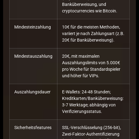
Banküberweisung, und
cryptocurrencies wie Bitcoin.
Mindesteinzahlung
10€ für die meisten Methoden,
variiert je nach Zahlungsart (z.B.
20€ für Banküberweisung).
Mindestauszahlung
20€, mit maximalen
Auszahlungslimits von 5.000€
pro Woche für Standardspieler
und höher für VIPs.
Auszahlungsdauer
E-Wallets: 24-48 Stunden;
Kreditkarten/Banküberweisung:
3-7 Werktage; abhängig von
Verifizierungsstatus.
Sicherheitsfeatures
SSL-Verschlüsselung (256-bit),
Zwei-Faktor-Authentifizierung