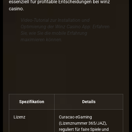
essenziell für profitable Entscheidungen bei winz
casino.
Video-Tutorial zur Installation und
Optimierung der Winz Casino App: Erfahren
Sie, wie Sie die mobile Erfahrung
maximieren können.
Spezifikation
Details
Lizenz
Curacao eGaming
(Lizenznummer 365/JAZ),
reguliert für faire Spiele und