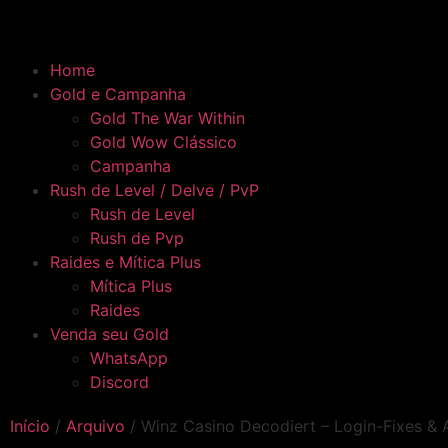
Home
Gold e Campanha
Gold The War Within
Gold Wow Clássico
Campanha
Rush de Level / Delve / PvP
Rush de Level
Rush de Pvp
Raides e Mítica Plus
Mítica Plus
Raides
Venda seu Gold
WhatsApp
Discord
Início
/
Arquivo
/ Winz Casino Decodiert – Login-Fixes & 