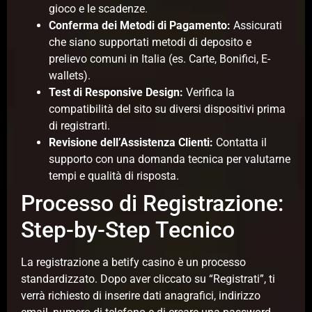
gioco e le scadenze.
Conferma dei Metodi di Pagamento:
Assicurati
che siano supportati metodi di deposito e
prelievo comuni in Italia (es. Carte, Bonifici, E-
wallets).
Test di Responsive Design:
Verifica la
compatibilità del sito su diversi dispositivi prima
di registrarti.
Revisione dell’Assistenza Clienti:
Contatta il
supporto con una domanda tecnica per valutarne
tempi e qualità di risposta.
Processo di Registrazione:
Step-by-Step Tecnico
La registrazione a betify casino è un processo
standardizzato. Dopo aver cliccato su “Registrati”, ti
verrà richiesto di inserire dati anagrafici, indirizzo