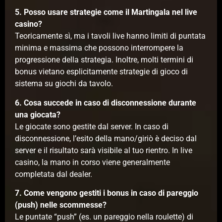
5. Posso usare strategie come il Martingala nel live
casino?
Teoricamente sì, ma i tavoli live hanno limiti di puntata
minima e massima che possono interrompere la
progressione della strategia. Inoltre, molti termini di
bonus vietano esplicitamente strategie di gioco di
sistema su giochi da tavolo.
6. Cosa succede in caso di disconnessione durante
una giocata?
Le giocate sono gestite dal server. In caso di
disconnessione, l’esito della mano/giriò è deciso dal
server e il risultato sarà visibile al tuo rientro. In live
casino, la mano in corso viene generalmente
completata dal dealer.
7. Come vengono gestiti i bonus in caso di pareggio
(push) nelle scommesse?
Le puntate “push” (es. un pareggio nella roulette) di