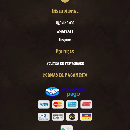
Institucional
Quem Somos
WhatsApp
Discord
Politicas
Politica de Privacidade
Formas de Pagamento