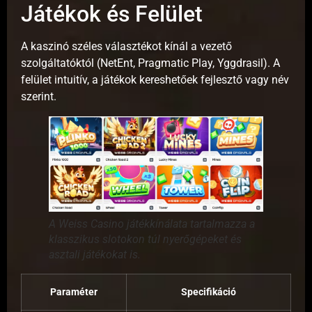
Játékok és Felület
A kaszinó széles választékot kínál a vezető
szolgáltatóktól (NetEnt, Pragmatic Play, Yggdrasil). A
felület intuitív, a játékok kereshetőek fejlesztő vagy név
szerint.
A Weiss Casino játékkínálata tartalmazza a
klasszikus slotokon túl nyerőgépeket és
asztali játékokat is.
Paraméter
Specifikáció