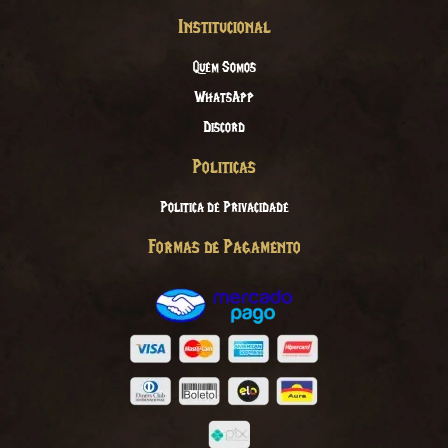
Institucional
Quem Somos
WhatsApp
Discord
Politicas
Politica de Privacidade
Formas de Pagamento