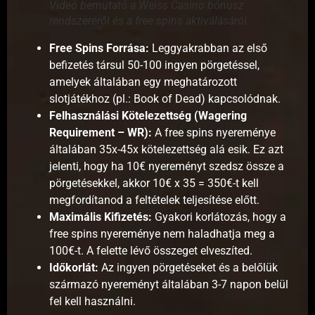
Videó bemutató a Weiss Casino bónusz
rendszeréről és a free spins aktiválásáról.
Free Spins Forrása:
Leggyakrabban az első
befizetés társul 50-100 ingyen pörgetéssel,
amelyek általában egy meghatározott
slotjátékhoz (pl.: Book of Dead) kapcsolódnak.
Felhasználási Kötelezettség (Wagering
Requirement – WR):
A free spins nyereménye
általában 35x-45x kötelezettség alá esik. Ez azt
jelenti, hogy ha 10€ nyereményt szedsz össze a
pörgetésekkel, akkor 10€ x 35 = 350€-t kell
megfordítanod a feltételek teljesítése előtt.
Maximális Kifizetés:
Gyakori korlátozás, hogy a
free spins nyereménye nem haladhatja meg a
100€-t. A felette lévő összeget elveszíted.
Időkorlát:
Az ingyen pörgetéseket és a belőlük
származó nyereményt általában 3-7 napon belül
fel kell használni.