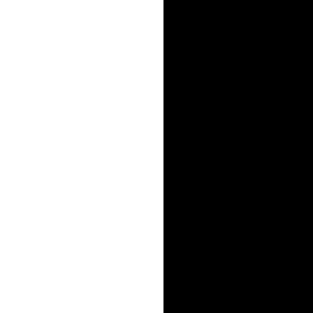
ciók szakaszban az appban.
zekcióban.
ban találsz.