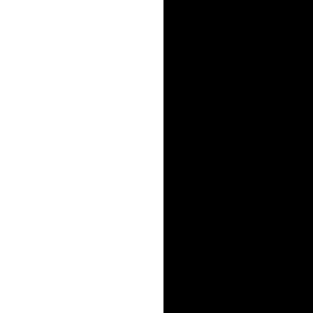
eket. Ajánlott rendszeresen
án, biztosítva, hogy személyes
ozásokat garantál. Emellett,
az appot a legújabb biztonsági