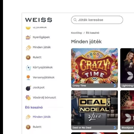
Weiss casino app, és Weiss casino bonus, természetesen ker