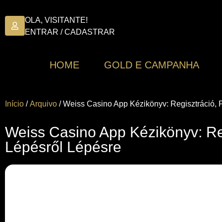
OLA, VISITANTE!
ENTRAR / CADASTRAR
HOME
GOLD E CAMPANHA
Início
/
Arquivo
/ Weiss Casino App Kézikönyv: Regisztráció, F
Weiss Casino App Kézikönyv: Reg
Lépésről Lépésre
Üdvözöljük a Weiss Casino app átfogó útmutatójában! Ez a 
aspektusát, a telepítéstől a komplex bónuszstratégiákig. A
játékosok számára a zökkenőmentes élményt. Ebben a guide-
mögött, a banki műveleteket, a biztonsági intézkedéseket, 