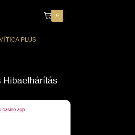
0
MÍTICA PLUS
 Hibaelhárítás
 casino app
minden
alkalmazással biztosítja a
matikai háttért a bónuszok
Weiss casino free spins,