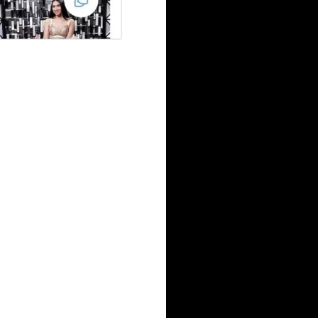
ssebb verziót.