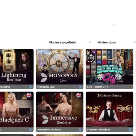
ülnek beillesztésre a tartalomba. Kezdjük el a felfedezést!