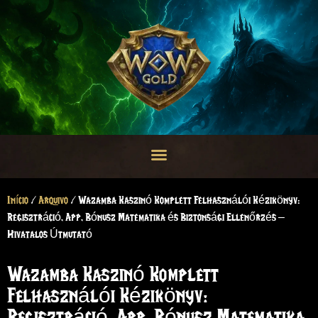
Início
/
Arquivo
/ Wazamba Kaszinó Komplett Felhasználói Kézikönyv:
Regisztráció, App, Bónusz Matematika és Biztonsági Ellenőrzés –
Hivatalos Útmutató
Wazamba Kaszinó Komplett
Felhasználói Kézikönyv: