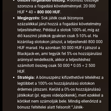
Összes forgatandó összeg:
A bónusz összege
szorozva a fogadási követelménnyel. 20 000
HUF * 40 =
800 000 HUF
.
Megjegyzés:
Sok játék csak bizonyos
százalékkal járul hozzá a fogadási követelmény
teljesítéséhez. Például a slotok 100%-al, míg az
élő kaszinó játékok gyakran csak 5-10%-al. Ha
kizárólag slotokon játszol, a teljesítendő 800 000
HUF marad. Ha azonban 50 000 HUF-t játszol a
Blackjack-en, ami tegyük fel 5%-os hozzájárulási
aránnyal rendelkezik, akkor a teljesítéshez
számított összeg csak 50 000 * 0.05 = 2 500
HUF.
Stratégia:
A bónuszpénz kifizethetővé tételéhez a
legtöbbet a 100%-os hozzájárulású slotokon
érdemes játszani. Kerüld a 0%-os hozzájárulású
játékokat (pl. egyes videópókerek), mert ezekkel a
köröket nem számolják bele. Mindig ellenőrizd a
bónusz feltételei alatt felsorolt “Játék-