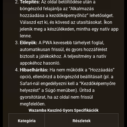
Telepítés:
Az oldal betöltődése után a
böngésződ felajánlja az “Alkalmazás
hozzáadása a kezdőképernyőhöz” lehetőséget.
Válaszd ezt ki, és kövesd az utasításokat. Íkon
jelenik meg a készülékeden, mintha egy natív app
lenne.
Előnyök:
A PWA kevesebb tárhelyet foglal,
automatikusan frissül, és gyors hozzáférést
biztosít a játékokhoz. A teljesítmény a natív
appokéhoz hasonló.
Hibaelhárítás:
Ha nem működik a “Hozzáadás”
opció, ellenőrizd a böngésződ beállításait (pl. a
Safari-nál engedélyezni kell a “Kezdőképernyőre
helyezést” a Súgó menüben). Ürítsd a
gyorsítótárat, ha az oldal nem frissül
megfelelően.
Wazamba Kaszinó Gyors Specifikációk
Kategória
Részletek