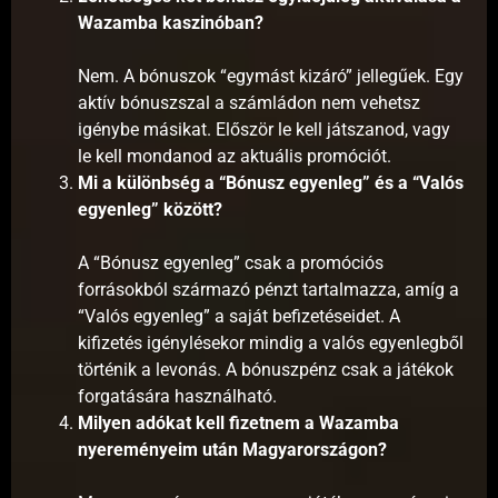
Wazamba kaszinóban?
Nem. A bónuszok “egymást kizáró” jellegűek. Egy
aktív bónuszszal a számládon nem vehetsz
igénybe másikat. Először le kell játszanod, vagy
le kell mondanod az aktuális promóciót.
Mi a különbség a “Bónusz egyenleg” és a “Valós
egyenleg” között?
A “Bónusz egyenleg” csak a promóciós
forrásokból származó pénzt tartalmazza, amíg a
“Valós egyenleg” a saját befizetéseidet. A
kifizetés igénylésekor mindig a valós egyenlegből
történik a levonás. A bónuszpénz csak a játékok
forgatására használható.
Milyen adókat kell fizetnem a Wazamba
nyereményeim után Magyarországon?