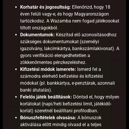
Korhatár és jogosultság:
Ellenőrizd, hogy 18
éven felüli vagy-e, és hogy Magyarországon
tartózkodsz. A Wazamba nem fogad játékosokat
tiltott országokból.
Dokumentumok:
Készítsd elő azonosításodhoz
szükséges dokumentumokat (személyi
igazolvány, lakcímkártya, bankszámlakivonat). A
gyors verifikáció elengedhetetlen a
zökkenőmentes pénzkezeléshez.
Kifizetési módok ismerete:
Ismerd fel a
számodra elérhető befizetési és kifizetési
módokat (pl. bankkártya, e-penztárak, azonnali
banki átutalás).
Felelős játék beállítások:
Döntsd el, hogy milyen
korlátokat (napi/heti befizetési limit, játékidő-
korlát) szeretnél beállítani profilodban.
Bónuszfeltételek olvasása:
A bónuszok
aktiválása előtt mindig olvasd el a teljes