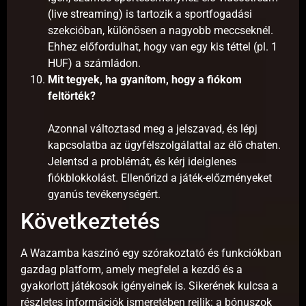
(live streaming) is tartozik a sportfogadási
szekcióban, különösen a nagyobb meccseknél.
Ehhez előfordulhat, hogy van egy kis téttel (pl. 1
HUF) a számládon.
Mit tegyek, ha gyanítom, hogy a fiókom
feltörték?
Azonnal változtasd meg a jelszavad, és lépj
kapcsolatba az ügyfélszolgálattal az élő chaten.
Jelentsd a problémát, és kérj ideiglenes
fiókblokkolást. Ellenőrizd a játék-előzményeket
gyanús tevékenységért.
Következtetés
A Wazamba kaszinó egy szórakoztató és funkciókban
gazdag platform, amely megfelel a kezdő és a
gyakorlott játékosok igényeinek is. Sikerének kulcsa a
részletes információk ismeretében rejlik: a bónuszok