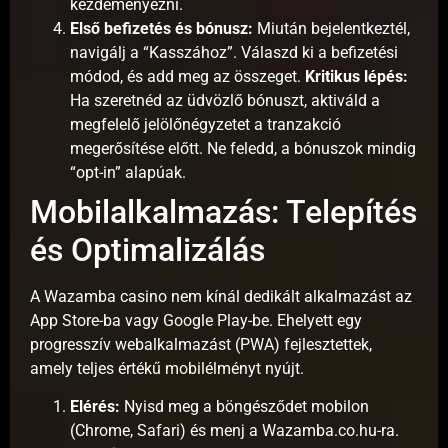
kezdeményezni.
Első befizetés és bónusz:
Miután bejelentkeztél,
navigálj a “Kasszához”. Válaszd ki a befizetési
módod, és add meg az összeget.
Kritikus lépés:
Ha szeretnéd az üdvözlő bónuszt, aktiváld a
megfelelő jelölőnégyzetet a tranzakció
megerősítése előtt. Ne feledd, a bónuszok mindig
“opt-in” alapúak.
Mobilalkalmazás: Telepítés
és Optimalizálás
A Wazamba casino nem kínál dedikált alkalmazást az
App Store-ba vagy Google Play-be. Ehelyett egy
progresszív webalkalmazást (PWA) fejlesztettek,
amely teljes értékű mobilélményt nyújt.
Elérés:
Nyisd meg a böngésződet mobilon
(Chrome, Safari) és menj a Wazamba.co.hu-ra.