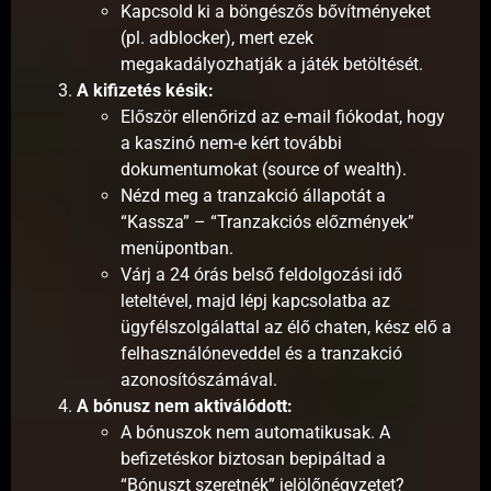
Kapcsold ki a böngészős bővítményeket
(pl. adblocker), mert ezek
megakadályozhatják a játék betöltését.
A kifizetés késik:
Először ellenőrizd az e-mail fiókodat, hogy
a kaszinó nem-e kért további
dokumentumokat (source of wealth).
Nézd meg a tranzakció állapotát a
“Kassza” – “Tranzakciós előzmények”
menüpontban.
Várj a 24 órás belső feldolgozási idő
leteltével, majd lépj kapcsolatba az
ügyfélszolgálattal az élő chaten, kész elő a
felhasználóneveddel és a tranzakció
azonosítószámával.
A bónusz nem aktiválódott:
A bónuszok nem automatikusak. A
befizetéskor biztosan bepipáltad a
“Bónuszt szeretnék” jelölőnégyzetet?