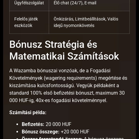
Ügyfélszolgálat
Élő chat (24/7), E-mail
Felelős játék
Önkizárás, Limitbeállítások, Valós
eszközök
idejű nyomonkövetés
Bónusz Stratégia és
Matematikai Számítások
A Wazamba bónuszai vonzóak, de a Fogadási
Követelmények (wagering requirements) megértése és
kiszámítása kulcsfontosságú. Vegyük példaként a
standard 100% első befizetési bónuszt, maximum 30
000 HUF-ig, 40x-es fogadási követelménnyel.
Számítási példa:
Befizetés:
20 000 HUF
Bónusz összege:
+20 000 HUF