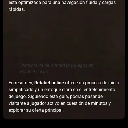
está optimizada para una navegación fluida y cargas
rápidas.
Vista previa de la interfaz y juegos en
Retabet casino.
En resumen,
Retabet online
ofrece un proceso de inicio
simplificado y un enfoque claro en el entretenimiento
de juego. Siguiendo esta guía, podrás pasar de
visitante a jugador activo en cuestión de minutos y
explorar su oferta principal.