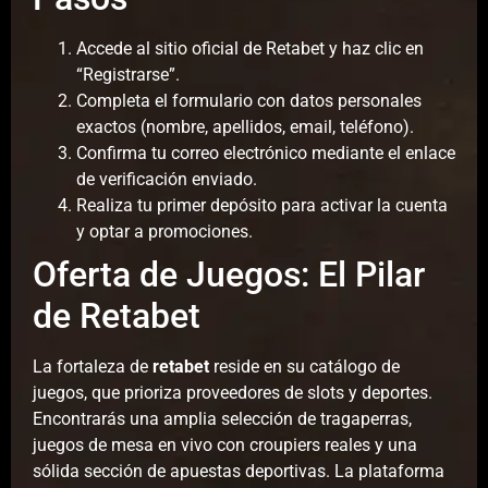
Accede al sitio oficial de Retabet y haz clic en
“Registrarse”.
Completa el formulario con datos personales
exactos (nombre, apellidos, email, teléfono).
Confirma tu correo electrónico mediante el enlace
de verificación enviado.
Realiza tu primer depósito para activar la cuenta
y optar a promociones.
Oferta de Juegos: El Pilar
de Retabet
La fortaleza de
retabet
reside en su catálogo de
juegos, que prioriza proveedores de slots y deportes.
Encontrarás una amplia selección de tragaperras,
juegos de mesa en vivo con croupiers reales y una
sólida sección de apuestas deportivas. La plataforma