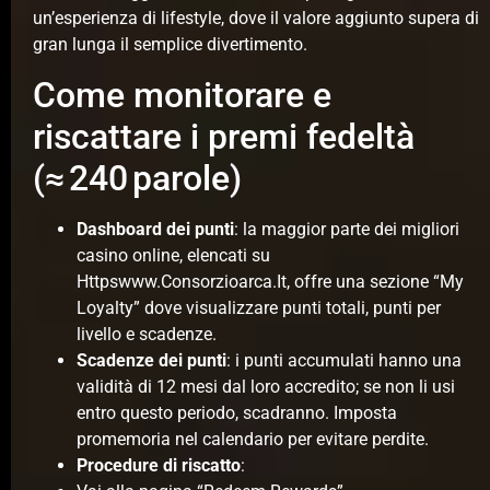
un’esperienza di lifestyle, dove il valore aggiunto supera di
gran lunga il semplice divertimento.
Come monitorare e
riscattare i premi fedeltà
(≈ 240 parole)
Dashboard dei punti
: la maggior parte dei migliori
casino online, elencati su
Httpswww.Consorzioarca.It, offre una sezione “My
Loyalty” dove visualizzare punti totali, punti per
livello e scadenze.
Scadenze dei punti
: i punti accumulati hanno una
validità di 12 mesi dal loro accredito; se non li usi
entro questo periodo, scadranno. Imposta
promemoria nel calendario per evitare perdite.
Procedure di riscatto
: