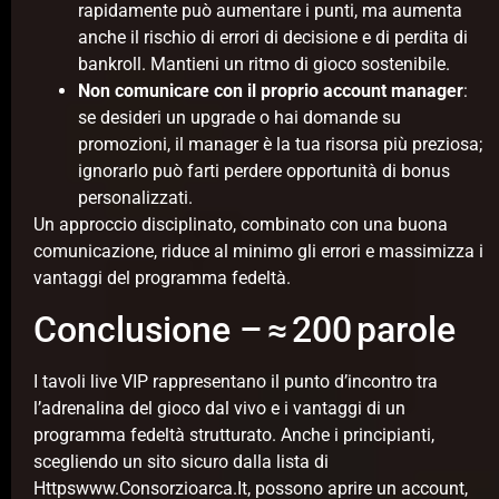
rapidamente può aumentare i punti, ma aumenta
anche il rischio di errori di decisione e di perdita di
bankroll. Mantieni un ritmo di gioco sostenibile.
Non comunicare con il proprio account manager
:
se desideri un upgrade o hai domande su
promozioni, il manager è la tua risorsa più preziosa;
ignorarlo può farti perdere opportunità di bonus
personalizzati.
Un approccio disciplinato, combinato con una buona
comunicazione, riduce al minimo gli errori e massimizza i
vantaggi del programma fedeltà.
Conclusione – ≈ 200 parole
I tavoli live VIP rappresentano il punto d’incontro tra
l’adrenalina del gioco dal vivo e i vantaggi di un
programma fedeltà strutturato. Anche i principianti,
scegliendo un sito sicuro dalla lista di
Httpswww.Consorzioarca.It, possono aprire un account,