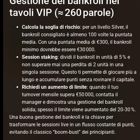
Gestione del bankroll nei
tavoli VIP (≈ 260 parole)
Calcola la soglia di rischio
: per un livello Silver, il
bankroll consigliato è almeno 100 volte la puntata
media. Con una puntata media di €300, il bankroll
minimo dovrebbe essere €30 000.
Session staking
: dividi il bankroll in unità di 5 % e
non superare mai una perdita di 2 unità in una
singola sessione. Questo ti permette di giocare più a
lungo e accumulare punti senza rovinare il capitale.
Richiedi un aumento di limite
: quando il tuo
turnover mensile supera €50 000, contatta il
manager e dimostra una gestione del bankroll
solida; spesso il limite viene aumentato del 20‑30 %.
Una buona gestione del bankroll è la chiave per
trasformare le sessioni live in un flusso costante di punti,
evitando il classico “boom‑bust” dei principianti.