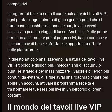
competitivi.
I programmi fedeltà sono il cuore pulsante dei tavoli VIP:
ogni puntata, ogni minuto di gioco genera punti che si
traducono in cashback, bonus reload, inviti a eventi
esclusivi o persino viaggi di lusso. Anche chi è alle prime
armi può accumulare premi progressivi, basta conoscere
le dinamiche di base e sfruttare le opportunità offerte
dalle piattaforme.
In questo articolo analizzeremo: la natura dei tavoli live
VIP, le tipologie disponibili, i meccanismi di accumulo
punti, le strategie per massimizzare il valore e gli errori più
comuni da evitare. Alla fine avrai una roadmap chiara per
aprire un account, attivare il programma fedeltà e
trasformare le tue sessioni live in un percorso di premi
costanti.
Il mondo dei tavoli live VIP