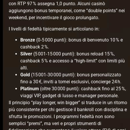
con RTP 97 % assegna 1,0 punto. Alcuni casinò
aggiungono bonus temporanei, come “double points” nei
weekend, per incentivare il gioco prolungato.
I livelli di fedeltà tipicamente si articolano in:
Bronze
(0‑5 000 punti): bonus di benvenuto 10 % e
cashback 2 %.
Silver
(5 001‑15 000 punti): bonus reload 15 %,
cashback 5 % e accesso a “high‑limit” con limiti più
alti.
Gold
(15 001‑30 000 punti): bonus personalizzato
fino a 30 €, inviti a tornei esclusivi, concierge 24 h.
Platinum
(oltre 30 000 punti): cashback fino al 25 %,
viaggi VIP, gadget di lusso e manager personale.
Il principio “play longer, win bigger” si traduce in un ritorno
più consistente per chi gestisce il bankroll con disciplina e
sfrutta le promozioni. I programmi fedeltà non sono
semplici “premi”, ma veri e propri strumenti di