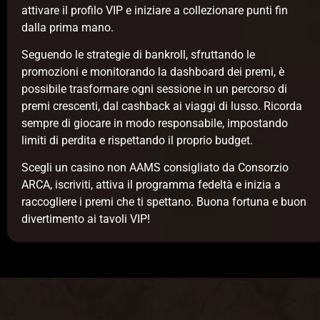
attivare il profilo VIP e iniziare a collezionare punti fin
dalla prima mano.
Seguendo le strategie di bankroll, sfruttando le
promozioni e monitorando la dashboard dei premi, è
possibile trasformare ogni sessione in un percorso di
premi crescenti, dal cashback ai viaggi di lusso. Ricorda
sempre di giocare in modo responsabile, impostando
limiti di perdita e rispettando il proprio budget.
Scegli un casino non AAMS consigliato da Consorzio
ARCA, iscriviti, attiva il programma fedeltà e inizia a
raccogliere i premi che ti spettano. Buona fortuna e buon
divertimento ai tavoli VIP!