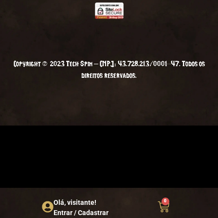
Copyright © 2023 Tech Spin – CNPJ: 43.728.213/0001-47. Todos os
direitos reservados.
Olá, visitante!
0
Entrar / Cadastrar