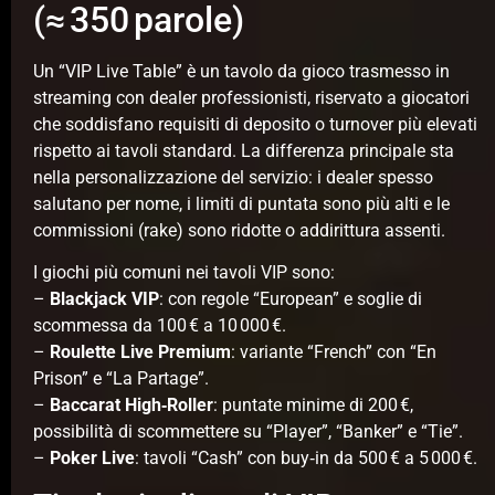
(≈ 350 parole)
Un “VIP Live Table” è un tavolo da gioco trasmesso in
streaming con dealer professionisti, riservato a giocatori
che soddisfano requisiti di deposito o turnover più elevati
rispetto ai tavoli standard. La differenza principale sta
nella personalizzazione del servizio: i dealer spesso
salutano per nome, i limiti di puntata sono più alti e le
commissioni (rake) sono ridotte o addirittura assenti.
I giochi più comuni nei tavoli VIP sono:
–
Blackjack VIP
: con regole “European” e soglie di
scommessa da 100 € a 10 000 €.
–
Roulette Live Premium
: variante “French” con “En
Prison” e “La Partage”.
–
Baccarat High‑Roller
: puntate minime di 200 €,
possibilità di scommettere su “Player”, “Banker” e “Tie”.
–
Poker Live
: tavoli “Cash” con buy‑in da 500 € a 5 000 €.