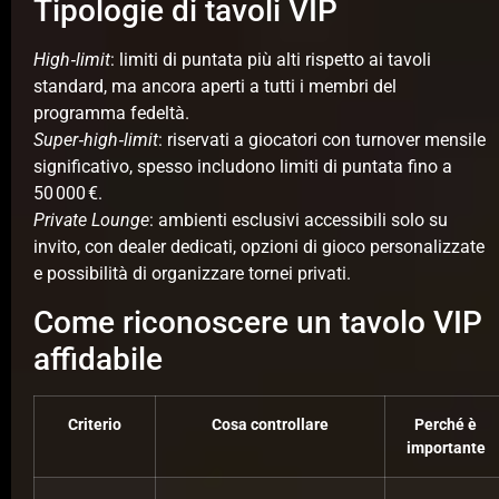
Tipologie di tavoli VIP
High‑limit
: limiti di puntata più alti rispetto ai tavoli
standard, ma ancora aperti a tutti i membri del
programma fedeltà.
Super‑high‑limit
: riservati a giocatori con turnover mensile
significativo, spesso includono limiti di puntata fino a
50 000 €.
Private Lounge
: ambienti esclusivi accessibili solo su
invito, con dealer dedicati, opzioni di gioco personalizzate
e possibilità di organizzare tornei privati.
Come riconoscere un tavolo VIP
affidabile
Criterio
Cosa controllare
Perché è
importante