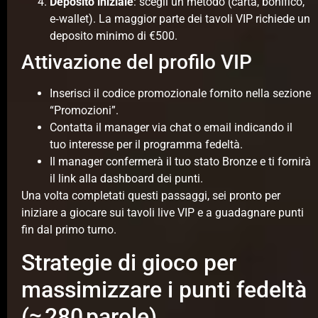
Deposito iniziale
: scegli un metodo (carta, bonifico,
e‑wallet). La maggior parte dei tavoli VIP richiede un
deposito minimo di €500.
Attivazione del profilo VIP
Inserisci il codice promozionale fornito nella sezione
“Promozioni”.
Contatta il manager via chat o email indicando il
tuo interesse per il programma fedeltà.
Il manager confermerà il tuo stato Bronze e ti fornirà
il link alla dashboard dei punti.
Una volta completati questi passaggi, sei pronto per
iniziare a giocare sui tavoli live VIP e a guadagnare punti
fin dal primo turno.
Strategie di gioco per
massimizzare i punti fedeltà
(≈ 280 parole)