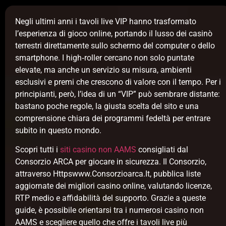
Negli ultimi anni i tavoli live VIP hanno trasformato
l’esperienza di gioco online, portando il lusso dei casinò
terrestri direttamente sullo schermo del computer o dello
smartphone. I high‑roller cercano non solo puntate
elevate, ma anche un servizio su misura, ambienti
esclusivi e premi che crescono di valore con il tempo. Per i
principianti, però, l’idea di un “VIP” può sembrare distante:
bastano poche regole, la giusta scelta del sito e una
comprensione chiara dei programmi fedeltà per entrare
subito in questo mondo.
Scopri tutti i
siti casino non AAMS
consigliati dal
Consorzio ARCA per giocare in sicurezza. Il Consorzio,
attraverso Httpswww.Consorzioarca.It, pubblica liste
aggiornate dei migliori casino online, valutando licenze,
RTP medio e affidabilità del supporto. Grazie a queste
guide, è possibile orientarsi tra i numerosi casino non
AAMS e scegliere quello che offre i tavoli live più