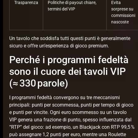
Trasparenza
Politiche di payout chiare,
Evita
termini del VIP
sorprese su
commissioni
nascoste
Un tavolo che soddisfa tutti questi punti è generalmente
sicuro e offre un’esperienza di gioco premium.
Perché i programmi fedeltà
sono il cuore dei tavoli VIP
(≈ 330 parole)
I programmi fedeltà convergono su tre meccanismi
principali: punti per scommessa, punti per tempo di gioco
e punti per vincite. Ogni euro scommesso su un tavolo
VIP genera una frazione di punto, spesso influenzata dal
“RTP” del gioco: ad esempio, un Blackjack con RTP 99,5 %
può assegnare 1,2 punti per euro, mentre una Roulette