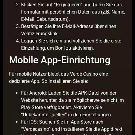
Klicken Sie auf “Registrieren” und füllen Sie das
Formular mit persönlichen Daten aus (z.B. Name,
E-Mail, Geburtsdatum).
Bestätigen Sie Ihre E-Mail-Adresse über einen
Verifizierungslink.
Loggen Sie sich ein und vollziehen Sie die erste
Einzahlung, um Boni zu aktivieren.
Mobile App-Einrichtung
Für mobile Nutzer bietet das Verde Casino eine
dedizierte App. So installieren Sie sie:
Für Android: Laden Sie die APK-Datei von der
Website herunter, da sie möglicherweise nicht im
Play Store verfügbar ist. Aktivieren Sie
“Unbekannte Quellen” in den Einstellungen.
Für iOS: Suchen Sie im App Store nach
“Verdecasino” und installieren Sie die App direkt.