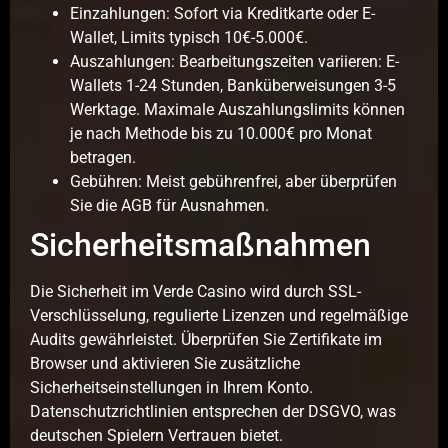
Einzahlungen: Sofort via Kreditkarte oder E-
Wallet, Limits typisch 10€-5.000€.
Auszahlungen: Bearbeitungszeiten variieren: E-
Wallets 1-24 Stunden, Banküberweisungen 3-5
Werktage. Maximale Auszahlungslimits können
je nach Methode bis zu 10.000€ pro Monat
betragen.
Gebühren: Meist gebührenfrei, aber überprüfen
Sie die AGB für Ausnahmen.
Sicherheitsmaßnahmen
Die Sicherheit im Verde Casino wird durch SSL-
Verschlüsselung, regulierte Lizenzen und regelmäßige
Audits gewährleistet. Überprüfen Sie Zertifikate im
Browser und aktivieren Sie zusätzliche
Sicherheitseinstellungen in Ihrem Konto.
Datenschutzrichtlinien entsprechen der DSGVO, was
deutschen Spielern Vertrauen bietet.