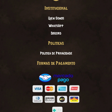
Institucional
Quem Somos
WhatsApp
Discord
Politicas
Politica de Privacidade
Formas de Pagamento