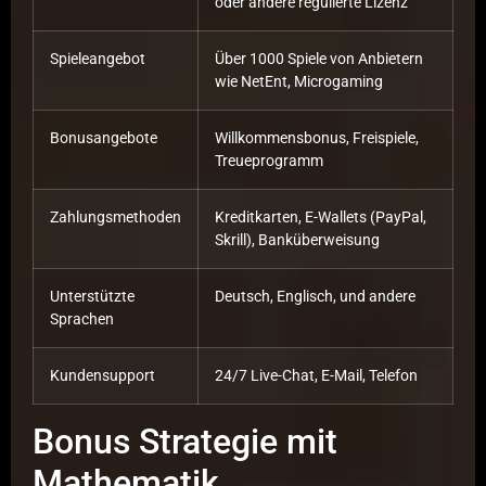
oder andere regulierte Lizenz
Spieleangebot
Über 1000 Spiele von Anbietern
wie NetEnt, Microgaming
Bonusangebote
Willkommensbonus, Freispiele,
Treueprogramm
Zahlungsmethoden
Kreditkarten, E-Wallets (PayPal,
Skrill), Banküberweisung
Unterstützte
Deutsch, Englisch, und andere
Sprachen
Kundensupport
24/7 Live-Chat, E-Mail, Telefon
Bonus Strategie mit
Mathematik