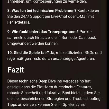
anmelden, um Kontosperrungen zu vermeiden.
8. Was tun bei technischen Problemen?
Kontaktieren
Sie den 24/7 Support per Live-Chat oder E-Mail mit
Fehlerdetails.
9. Wie funktioniert das Treueprogramm?
Punkte
sammeln durch Einsätze, die in Boni oder Cashback
umgewandelt werden können.
10. Sind die Spiele fair?
Ja, mit zertifizierten RNGs und
regelmäßigen Tests durch unabhängige Agenturen.
Fazit
Dieser technische Deep Dive ins Verdecasino hat
gezeigt, dass die Plattform durchdachte Features,
robuste Sicherheit und lukrative Boni bietet. Indem Sie
die hier beschriebenen Strategien und Troubleshooting-
Tipps anwenden, können Sie Ihr Spielerlebnis