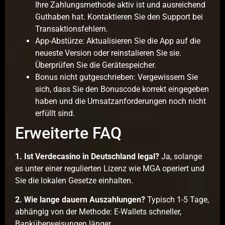
Ihre Zahlungsmethode aktiv ist und ausreichend
Guthaben hat. Kontaktieren Sie den Support bei
Transaktionsfehlern.
App-Abstürze: Aktualisieren Sie die App auf die
neueste Version oder reinstalieren Sie sie.
Überprüfen Sie die Gerätespeicher.
Bonus nicht gutgeschrieben: Vergewissern Sie
sich, dass Sie den Bonuscode korrekt eingegeben
haben und die Umsatzanforderungen noch nicht
erfüllt sind.
Erweiterte FAQ
1. Ist Verdecasino in Deutschland legal?
Ja, solange
es unter einer regulierten Lizenz wie MGA operiert und
Sie die lokalen Gesetze einhalten.
2. Wie lange dauern Auszahlungen?
Typisch 1-5 Tage,
abhängig von der Methode: E-Wallets schneller,
Banküberweisungen länger.