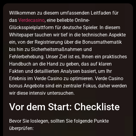
Willkommen zu diesem umfassenden Leitfaden für
das
Verdecasino
, eine beliebte Online-
Glücksspielplattform für deutsche Spieler. In diesem
Whitepaper tauchen wir tief in die technischen Aspekte
ein, von der Registrierung über die Bonusmathematik
bis hin zu Sicherheitsmaßnahmen und
Fehlerbehebung. Unser Ziel ist es, Ihnen ein praktisches
Handbuch an die Hand zu geben, das auf klaren
Fakten und detaillierten Analysen basiert, um Ihr
Erlebnis im Verde Casino zu optimieren. Verde Casino
bonus Angebote sind ein zentraler Fokus, daher werden
wir diese intensiv untersuchen.
Vor dem Start: Checkliste
Bevor Sie loslegen, sollten Sie folgende Punkte
überprüfen: