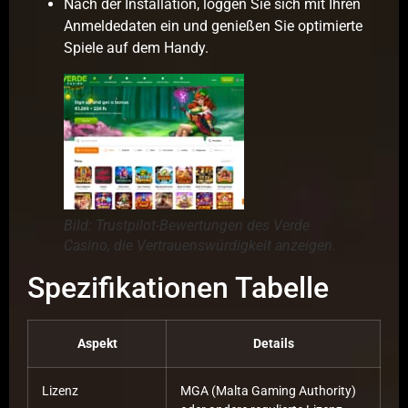
Nach der Installation, loggen Sie sich mit Ihren
Anmeldedaten ein und genießen Sie optimierte
Spiele auf dem Handy.
Bild: Trustpilot-Bewertungen des Verde
Casino, die Vertrauenswürdigkeit anzeigen.
Spezifikationen Tabelle
Aspekt
Details
Lizenz
MGA (Malta Gaming Authority)