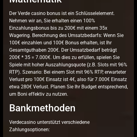
Der Verde casino bonus ist ein Schlüsselelement.
Nehmen wir an, Sie erhalten einen 100%
Einzahlungsbonus bis zu 200€ mit einem 35x
Wagering. Berechnung des Umsatzbedarfs: Wenn Sie
100€ einzahlen und 100€ Bonus erhalten, ist Ihr
Gesamtguthaben 200€. Der Umsatzbedarf beträgt
200€ * 35 = 7.000€. Um dies zu erfüllen, spielen Sie
Spiele mit hoher Auszahlungsquote (z.B. Slots mit 96%
RTP). Szenario: Bei einem Slot mit 96% RTP, erwarteter
Verlust pro 100€ Einsatz ist 4€, also für 7.000€ Einsatz
etwa 280€ Verlust. Planen Sie Ihr Budget entsprechend,
um Boni effektiv zu nutzen.
Bankmethoden
Verdecasino unterstützt verschiedene
Zahlungsoptionen: