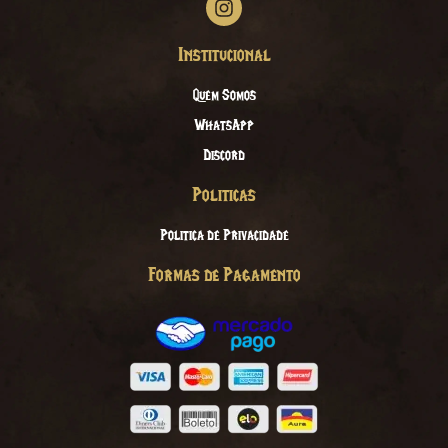
Institucional
Quem Somos
WhatsApp
Discord
Politicas
Politica de Privacidade
Formas de Pagamento