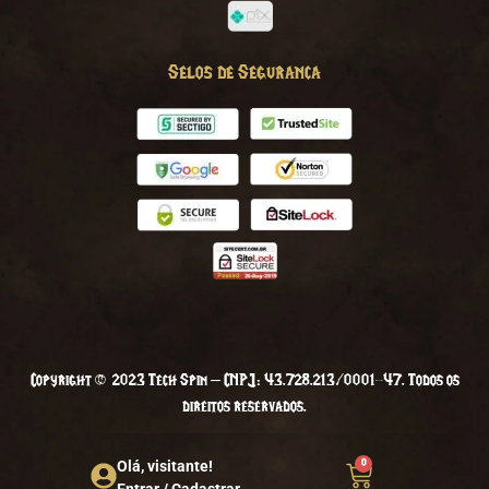
Selos de Seguranca
Copyright © 2023 Tech Spin – CNPJ: 43.728.213/0001-47. Todos os
direitos reservados.
Olá, visitante!
0
Entrar / Cadastrar