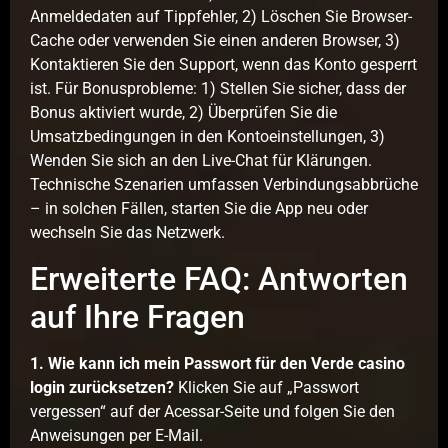
Anmeldedaten auf Tippfehler, 2) Löschen Sie Browser-
Cache oder verwenden Sie einen anderen Browser, 3)
Kontaktieren Sie den Support, wenn das Konto gesperrt
ist. Für Bonusprobleme: 1) Stellen Sie sicher, dass der
Bonus aktiviert wurde, 2) Überprüfen Sie die
Umsatzbedingungen in den Kontoeinstellungen, 3)
Wenden Sie sich an den Live-Chat für Klärungen.
Technische Szenarien umfassen Verbindungsabbrüche
– in solchen Fällen, starten Sie die App neu oder
wechseln Sie das Netzwerk.
Erweiterte FAQ: Antworten
auf Ihre Fragen
1. Wie kann ich mein Passwort für den Verde casino
login zurücksetzen?
Klicken Sie auf „Passwort
vergessen“ auf der Acessar-Seite und folgen Sie den
Anweisungen per E-Mail.