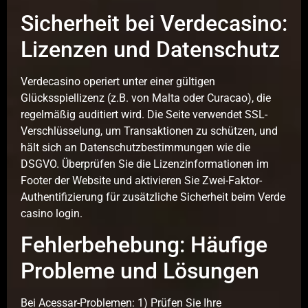
Sicherheit bei Verdecasino:
Lizenzen und Datenschutz
Verdecasino operiert unter einer gültigen
Glücksspiellizenz (z.B. von Malta oder Curacao), die
regelmäßig auditiert wird. Die Seite verwendet SSL-
Verschlüsselung, um Transaktionen zu schützen, und
hält sich an Datenschutzbestimmungen wie die
DSGVO. Überprüfen Sie die Lizenzinformationen im
Footer der Website und aktivieren Sie Zwei-Faktor-
Authentifizierung für zusätzliche Sicherheit beim Verde
casino login.
Fehlerbehebung: Häufige
Probleme und Lösungen
Bei Acessar-Problemen: 1) Prüfen Sie Ihre