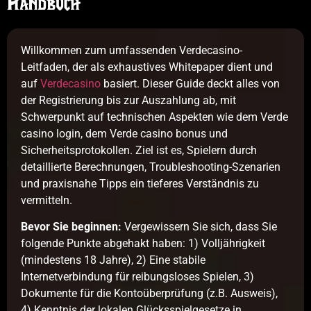
Handbuch
Willkommen zum umfassenden Verdecasino-
Leitfaden, der als exhaustives Whitepaper dient und
auf
Verdecasino
basiert. Dieser Guide deckt alles von
der Registrierung bis zur Auszahlung ab, mit
Schwerpunkt auf technischen Aspekten wie dem Verde
casino login, dem Verde casino bonus und
Sicherheitsprotokollen. Ziel ist es, Spielern durch
detaillierte Berechnungen, Troubleshooting-Szenarien
und praxisnahe Tipps ein tieferes Verständnis zu
vermitteln.
Bevor Sie beginnen:
Vergewissern Sie sich, dass Sie
folgende Punkte abgehakt haben: 1) Volljährigkeit
(mindestens 18 Jahre), 2) Eine stabile
Internetverbindung für reibungsloses Spielen, 3)
Dokumente für die Kontoüberprüfung (z.B. Ausweis),
4) Kenntnis der lokalen Glücksspielgesetze in