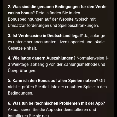
2. Was sind die genauen Bedingungen für den Verde
casino bonus?
Details finden Sie in den
Bonusbedingungen auf der Website, typisch mit
Umsatzanforderungen und Spielbeschränkungen.
3. Ist Verdecasino in Deutschland legal?
Ja, solange
es unter einer anerkannten Lizenz operiert und lokale
Gesetze einhält.
4. Wie lange dauern Auszahlungen?
Normalerweise 1-
3 Werktage, abhängig von der Zahlungsmethode und
Überprüfungen.
5. Kann ich den Bonus auf allen Spielen nutzen?
Oft
nicht – prüfen Sie die Liste der erlaubten Spiele in den
Bedingungen.
6. Was tun bei technischen Problemen mit der App?
Aktualisieren Sie die App oder deinstallieren und
installieren Sie sie neu.