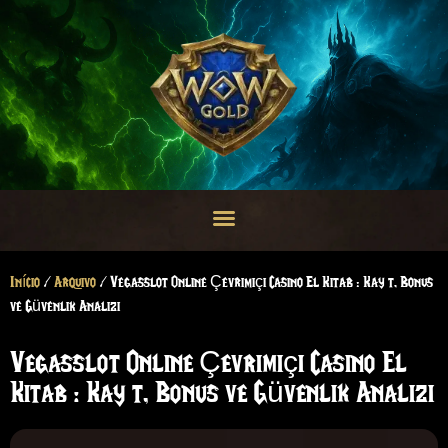
Início
/
Arquivo
/ Vegasslot Online Çevrimiçi Casino El Kitabı: Kayıt, Bonus
ve Güvenlik Analizi
Vegasslot Online Çevrimiçi Casino El
Kitabı: Kayıt, Bonus ve Güvenlik Analizi