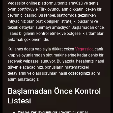
Vegasslot online platformu, temiz arayüzü ve geniş
oyun portföyüyle Türk oyuncuların dikkatini çeken bir
çevrimiçi casino. Bu rehber, platformda gezinirken
ihtiyacınız olan pratik bilgileri, stratejik ipuçlarını ve
teknik detayları sunmayı amaçlıyor. Başlamadan önce,
lisans bilgilerini kontrol etmek ve bölgesel kısıtlamaları
anlamak çok önemlidir.
Kullanıcı dostu yapısıyla dikkat çeken
Vegasslot
, canlı
krupiye oyunlarından slot makinelerine kadar geniş bir
seçenek yelpazesi sunuyor. Bu yazıda, hesabınızı nasıl
güvenle açacağınızı, bonusların matematiksel
detaylarını ve olası sorunları nasıl çözeceğinizi adım
adım anlatacağız.
Başlamadan Önce Kontrol
Listesi
Yaş ve Yer Uygunluğu:
Çevrimiçi kumar