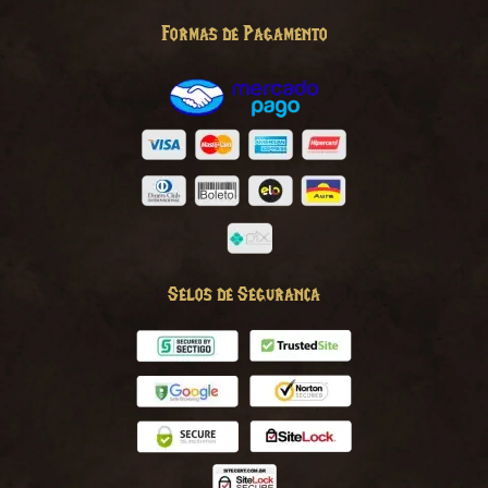
Formas de Pagamento
Selos de Seguranca