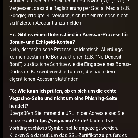
Ähnlich aussehende Zeichen im Passwort (l/I/1, O/0). 3.
Vergessen, dass die Registrierung per Social Media (z.B.
Google) erfolgte. 4. Versuch, sich mit einem noch nicht
verifizierten Account anzumelden.
F7: Gibt es einen Unterschied im Acessar-Prozess für
Bonus- und Echtgeld-Konten?
Nein, der technische Prozess ist identisch. Allerdings
können bestimmte Bonusaktionen (z.B. “No-Deposit-
Boni”) zusätzliche Schritte wie die Eingabe eines Bonus-
Codes im Kassenbereich erfordern, die nach dem
eigentlichen Acessar stattfinden.
F8: Wie kann ich prüfen, ob es sich um die echte
Vegasino-Seite und nicht um eine Phishing-Seite
handelt?
Überprüfen Sie immer die URL in der Adressleiste: Sie
muss exakt
https://vegasino777.de/
lauten. Das
Vorhängeschloss-Symbol sollte angezeigt werden.
Klicken Sie darauf, um das SSL-Zertifikat zu prüfen; es