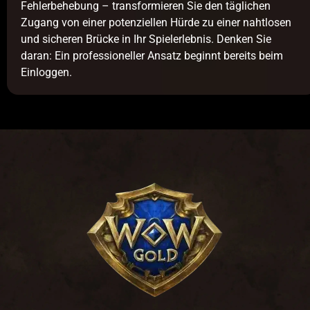
Fehlerbehebung – transformieren Sie den täglichen
Zugang von einer potenziellen Hürde zu einer nahtlosen
und sicheren Brücke in Ihr Spielerlebnis. Denken Sie
daran: Ein professioneller Ansatz beginnt bereits beim
Einloggen.