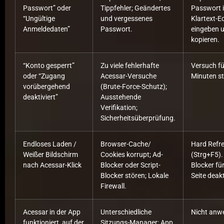
Passwort” oder
Tippfehler; Geändertes
Passwort 
“Ungültige
und vergessenes
Klartext-Ed
Anmeldedaten”
Passwort.
eingeben 
kopieren.
“Konto gesperrt”
Zu viele fehlerhafte
Versuch fü
oder “Zugang
Acessar-Versuche
Minuten s
vorübergehend
(Brute-Force-Schutz);
deaktiviert”
Ausstehende
Verifikation;
Sicherheitsüberprüfung.
Endloses Laden /
Browser-Cache/
Hard Refr
Weißer Bildschirm
Cookies korrupt; Ad-
(Strg+F5).
nach Acessar-Klick
Blocker oder Script-
Blocker für
Blocker stören; Lokale
Seite deakt
Firewall.
Acessar in der App
Unterschiedliche
Nicht anw
funktioniert, auf der
Sitzungs-Manager; App