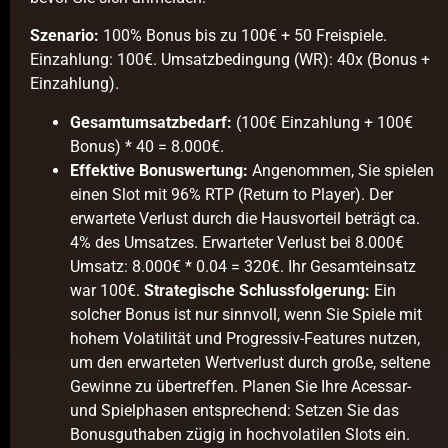
Szenario:
100% Bonus bis zu 100€ + 50 Freispiele.
Einzahlung: 100€. Umsatzbedingung (WR): 40x (Bonus +
Einzahlung).
Gesamtumsatzbedarf:
(100€ Einzahlung + 100€
Bonus) * 40 = 8.000€.
Effektive Bonuswertung:
Angenommen, Sie spielen
einen Slot mit 96% RTP (Return to Player). Der
erwartete Verlust durch die Hausvorteil beträgt ca.
4% des Umsatzes. Erwarteter Verlust bei 8.000€
Umsatz: 8.000€ * 0.04 = 320€. Ihr Gesamteinsatz
war 100€.
Strategische Schlussfolgerung:
Ein
solcher Bonus ist nur sinnvoll, wenn Sie Spiele mit
hohem Volatilität und Progressiv-Features nutzen,
um den erwarteten Wertverlust durch große, seltene
Gewinne zu übertreffen. Planen Sie Ihre Acessar-
und Spielphasen entsprechend: Setzen Sie das
Bonusguthaben zügig in hochvolatilen Slots ein.