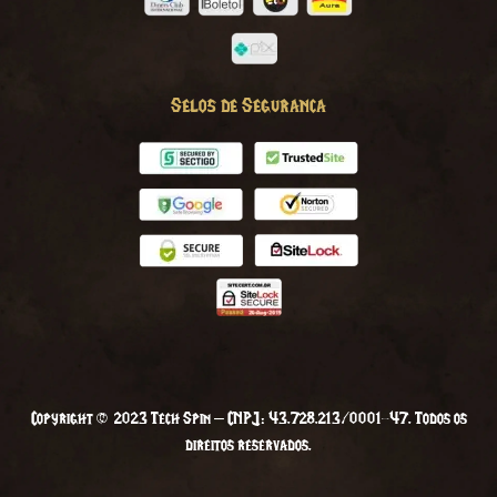
Selos de Seguranca
Copyright © 2023 Tech Spin – CNPJ: 43.728.213/0001-47. Todos os
direitos reservados.