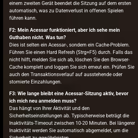
einem zweiten Gerät beendet die Sitzung auf dem ersten
automatisch, was zu Datenverlust in offenen Spielen
führen kann.
F2: Mein Acessar funktioniert, aber ich sehe mein
Guthaben nicht. Was tun?
Dies ist selten ein Acessar-, sondern ein Cache-Problem.
Führen Sie einen Hard Refresh (Strg+F5) durch. Falls das
nicht hilft, melden Sie sich ab, löschen Sie den Browser-
Cache komplett und loggen Sie sich erneut ein. Prüfen Sie
auch den Transaktionsverlauf auf ausstehende oder
stornierte Einzahlungen.
F3: Wie lange bleibt eine Acessar-Sitzung aktiv, bevor
ich mich neu anmelden muss?
Das hängt von Ihrer Aktivität und den
Sicherheitseinstellungen ab. Typischerweise beträgt die
Inaktivitäts-Timeout zwischen 10-20 Minuten. Bei längerer
Inaktivität werden Sie automatisch abgemeldet, um die
Sicherheit zu gewährleisten.