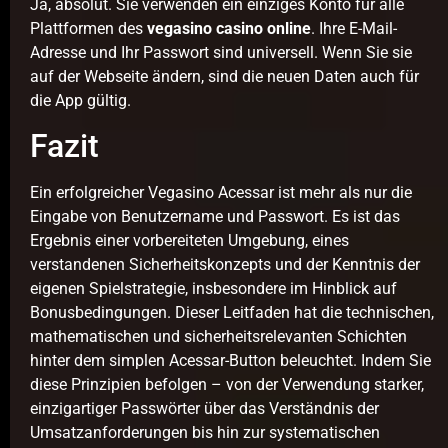
Ja, absolut. Sie verwenden ein einziges Konto für alle
Plattformen des
vegasino casino online
. Ihre E-Mail-
Adresse und Ihr Passwort sind universell. Wenn Sie sie
auf der Webseite ändern, sind die neuen Daten auch für
die App gültig.
Fazit
Ein erfolgreicher Vegasino Acessar ist mehr als nur die
Eingabe von Benutzername und Passwort. Es ist das
Ergebnis einer vorbereiteten Umgebung, eines
verstandenen Sicherheitskonzepts und der Kenntnis der
eigenen Spielstrategie, insbesondere im Hinblick auf
Bonusbedingungen. Dieser Leitfaden hat die technischen,
mathematischen und sicherheitsrelevanten Schichten
hinter dem simplen Acessar-Button beleuchtet. Indem Sie
diese Prinzipien befolgen – von der Verwendung starker,
einzigartiger Passwörter über das Verständnis der
Umsatzanforderungen bis hin zur systematischen