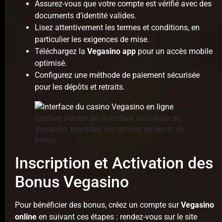
Assurez-vous que votre compte est vérifié avec des
documents d’identité valides.
Lisez attentivement les termes et conditions, en
particulier les exigences de mise.
Téléchargez la
Vegasino app
pour un accès mobile
optimisé.
Configurez une méthode de paiement sécurisée
pour les dépôts et retraits.
Capture d’écran de l’interface utilisateur de
Vegasino, montrant les options de jeu et de
bonus.
Inscription et Activation des
Bonus Vegasino
Pour bénéficier des bonus, créez un compte sur
Vegasino
online
en suivant ces étapes : rendez-vous sur le site