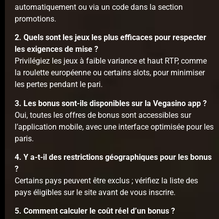
automatiquement ou via un code dans la section
promotions.
2. Quels sont les jeux les plus efficaces pour respecter
les exigences de mise ?
Privilégiez les jeux à faible variance et haut RTP, comme
la roulette européenne ou certains slots, pour minimiser
les pertes pendant le pari.
3. Les bonus sont-ils disponibles sur la Vegasino app ?
Oui, toutes les offres de bonus sont accessibles sur
l’application mobile, avec une interface optimisée pour les
paris.
4. Y a-t-il des restrictions géographiques pour les bonus
?
Certains pays peuvent être exclus ; vérifiez la liste des
pays éligibles sur le site avant de vous inscrire.
5. Comment calculer le coût réel d’un bonus ?