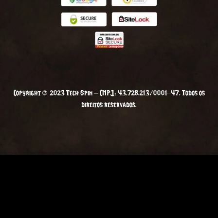
Copyright © 2023 Tech Spin – CNPJ: 43.728.213/0001-47. Todos os
direitos reservados.