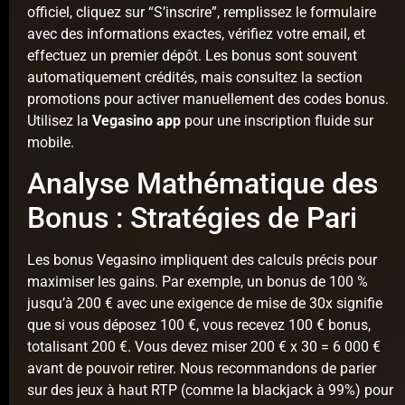
officiel, cliquez sur “S’inscrire”, remplissez le formulaire
avec des informations exactes, vérifiez votre email, et
effectuez un premier dépôt. Les bonus sont souvent
automatiquement crédités, mais consultez la section
promotions pour activer manuellement des codes bonus.
Utilisez la
Vegasino app
pour une inscription fluide sur
mobile.
Analyse Mathématique des
Bonus : Stratégies de Pari
Les bonus Vegasino impliquent des calculs précis pour
maximiser les gains. Par exemple, un bonus de 100 %
jusqu’à 200 € avec une exigence de mise de 30x signifie
que si vous déposez 100 €, vous recevez 100 € bonus,
totalisant 200 €. Vous devez miser 200 € x 30 = 6 000 €
avant de pouvoir retirer. Nous recommandons de parier
sur des jeux à haut RTP (comme la blackjack à 99%) pour