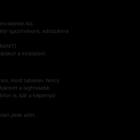
encsejatek.hu
).
élyi igazolványra, adószámra
GRANIT).
átékot a kínálatból.
non, mind tableten. Nincs
Ajánlott a legfrissebb
ilon is, bár a képernyő
ti játék előtt.