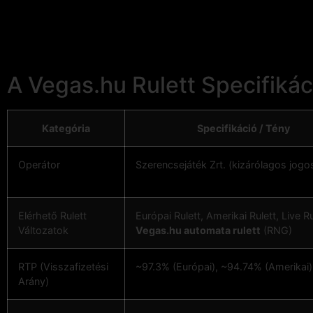
A Vegas.hu Rulett Specifiká
Kategória
Specifikáció / Tény
Operátor
Szerencsejáték Zrt. (kizárólagos jogo
Elérhető Rulett
Európai Rulett, Amerikai Rulett, Live Ru
Változatok
Vegas.hu automata rulett
(RNG)
RTP (Visszafizetési
~97.3% (Európai), ~94.74% (Amerikai)
Arány)