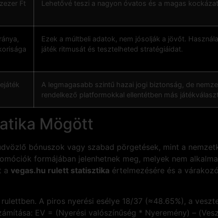
ízezer Ft
Lehetővé teszi a nagyon óvatos és a magas kockázatú
ránya,
Ezek a múltbeli adatok, nem jósolják a jövőt. Haszná
korisága
játék ritmusát és tesztelheted stratégiáidat.
ejáték
A legmagasabb szintű hazai jogi biztonság, de nemz
rendelkező platformokkal ellentétben más játékválas
atika Mögött
üdvözlő bónuszok vagy szabad pörgetések, mint a nemzetk
romóciók formájában jelenhetnek meg, melyek nem alkalmazh
t a
vegas.hu rulett statisztika
értelmezésére és a várakozó
rulettben. A piros nyerési esélye 18/37 (≈48.65%), a veszt
zámítása: EV = (Nyerési valószínűség * Nyeremény) – (Veszt