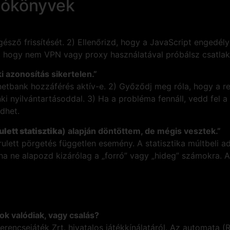
atókönyvek
észő frissítését. 2) Ellenőrizd, hogy a JavaScript engedél
 hogy nem VPN vagy proxy használatával próbálsz csatlako
i azonosítás sikertelen.”
rnetbank hozzáférés aktív-e. 2) Győződj meg róla, hogy a 
i nyilvántartásoddal. 3) Ha a probléma fennáll, vedd fel a
dhet.
lett statisztika
) alapján döntöttem, de mégis vesztek.”
ulett pörgetés független esemény. A statisztika múltbeli 
soha ne alapozd kizárólag a „forró” vagy „hideg” számokra.
ok valódiak, vagy csalás?
erencsejáték Zrt. hivatalos játékkínálatáról. Az automata 