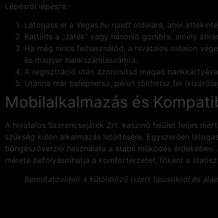
Lépésről lépésre:
Látogass el a Vegas.hu
rulett
oldalára, ahol áttekinté
Kattints a „Játék” vagy hasonló gombra, amely átirány
Ha még nincs felhasználód, a hivatalos oldalon vég
és magyar bankszámlaszámra.
A regisztráció után azonosítsd magad bankkártyával 
Utánna már beléphetsz, pénzt tölthetsz fel (kizárólag
Mobilalkalmazás és Kompatib
A hivatalos Szerencsejáték Zrt. kaszinó felület teljes mé
szükség külön alkalmazás letöltésére. Egyszerűen láto
böngészőverzió használata a stabil működés érdekében.
mérete befolyásolhatja a komfortérzetet, főként a statisz
Bemutatóvideó a különböző rulett típusokról és alap