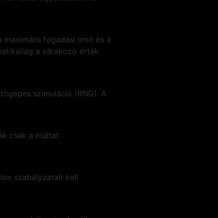
maximális fogadási limit és a
atikailag a várakozó érték
mítógépes szimuláció (RNG). A
ák csak a múltat
los szabályzatait kell