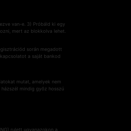
yezve van-e. 3) Próbáld ki egy
zni, mert az blokkolva lehet.
regisztrációd során megadott
 kapcsolatot a saját bankod
adatokat mutat, amelyek nem
 A házszél mindig győz hosszú
(RNG) rulett ugyanazokon a