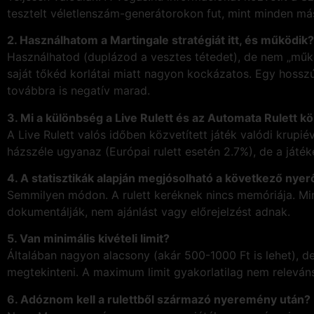
tesztelt véletlenszám-generátorokon fut, mint minden más 
2. Használhatom a Martingale stratégiát itt, és működik?
Használhatod (duplázod a vesztes tétedet), de nem „műkö
saját tőkéd korlátai miatt nagyon kockázatos. Egy hossz
továbbra is negatív marad.
3. Mi a különbség a Live Rulett és az Automata Rulett k
A Live Rulett valós időben közvetített játék valódi krupi
házszéle ugyanaz (Európai rulett esetén 2.7%), de a játék
4. A statisztikák alapján megjósolható a következő nye
Semmilyen módon. A rulett keréknek nincs memóriája. Min
dokumentálják, nem ajánlást vagy előrejelzést adnak.
5. Van minimális kivételi limit?
Általában nagyon alacsony (akár 500-1000 Ft is lehet), de
megtekinteni. A maximum limit gyakorlatilag nem releván
6. Adóznom kell a rulettből származó nyeremény után?