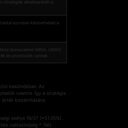
 stratégiák alkalmazását is.
latukkal azonban kiismerheted a
etközi licenszekkel (MGA, UKGC)
zték és promóciók vannak.
özi kaszinókban. Az
atók rulettre. Így a stratégia
 érték kiszámítására:
eségi esélye 19/37 (≈51.35%).
ési valószínűség * Tét).