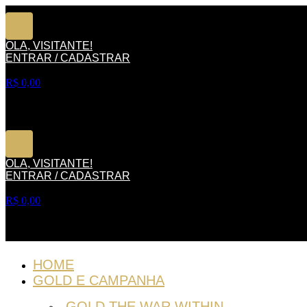
Ir
para
o
OLA, VISITANTE!
conteúdo
ENTRAR / CADASTRAR
R$
0,00
OLA, VISITANTE!
ENTRAR / CADASTRAR
R$
0,00
HOME
GOLD E CAMPANHA
GOLD THE WAR WITHIN