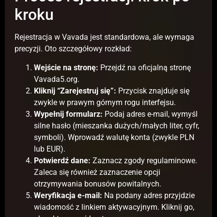
kroku
Rejestracja w Vavada jest standardowa, ale wymaga
precyzji. Oto szczegółowy rozkład:
Wejście na stronę:
Przejdź na oficjalną stronę
Vavada5.org.
Kliknij “Zarejestruj się”:
Przycisk znajduje się
zwykle w prawym górnym rogu interfejsu.
Wypełnij formularz:
Podaj adres e-mail, wymyśl
silne hasło (mieszanka dużych/małych liter, cyfr,
symboli). Wprowadź walutę konta (zwykle PLN
lub EUR).
Potwierdź dane:
Zaznacz zgody regulaminowe.
Zaleca się również zaznaczenie opcji
otrzymywania bonusów powitalnych.
Weryfikacja e-mail:
Na podany adres przyjdzie
wiadomość z linkiem aktywacyjnym. Kliknij go,