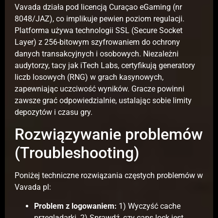
Vavada działa pod licencją Curaçao eGaming (nr
8048/JAZ), co implikuje pewien poziom regulacji.
Platforma używa technologii SSL (Secure Socket
Layer) z 256-bitowym szyfrowaniem do ochrony
danych transakcyjnych i osobowych. Niezależni
audytorzy, tacy jak iTech Labs, certyfikują generatory
liczb losowych (RNG) w grach kasynowych,
zapewniając uczciwość wyników. Gracze powinni
zawsze grać odpowiedzialnie, ustalając sobie limity
depozytów i czasu gry.
Rozwiązywanie problemów
(Troubleshooting)
Poniżej techniczne rozwiązania częstych problemów w
Vavada pl:
Problem z logowaniem:
1) Wyczyść cache
przeglądarki. 2) Sprawdź, czy caps lock jest