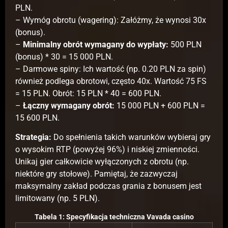
PLN.
– Wymóg obrotu (wagering): Załóżmy, że wynosi 30x
(bonus).
–
Minimalny obrót wymagany do wypłaty:
500 PLN
(bonus) * 30 = 15 000 PLN.
– Darmowe spiny: Ich wartość (np. 0.20 PLN za spin)
również podlega obrotowi, często 40x. Wartość 75 FS
= 15 PLN. Obrót: 15 PLN * 40 = 600 PLN.
–
Łączny wymagany obrót:
15 000 PLN + 600 PLN =
15 600 PLN.
Strategia:
Do spełnienia takich warunków wybieraj gry
o wysokim RTP (powyżej 96%) i niskiej zmienności.
Unikaj gier całkowicie wyłączonych z obrotu (np.
niektóre gry stołowe). Pamiętaj, że zazwyczaj
maksymalny zakład podczas grania z bonusem jest
limitowany (np. 5 PLN).
Tabela 1: Specyfikacja techniczna Vavada casino