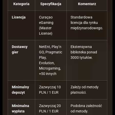
Kategoria
Specyfikacja
Komentarz
Licencja
Curaçao
Standardowa
eGaming
licencja dla rynku
(Master
międzynarodowego.
License)
Dostawcy
NetEnt, Play’n
Ekstensywna
gier
GO, Pragmatic
biblioteka ponad
Play,
3000 tytułów.
Evolution,
Microgaming,
+50 innych
Minimalny
Zazwyczaj 10
Zależy od metody
depozyt
PLN / 1 EUR
płatności.
Minimalna
Zazwyczaj 20
Podobna zależność
wypłata
PLN / 1 EUR
od metody.