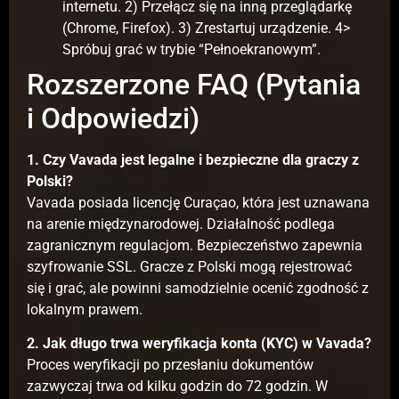
internetu. 2) Przełącz się na inną przeglądarkę
(Chrome, Firefox). 3) Zrestartuj urządzenie. 4>
Spróbuj grać w trybie “Pełnoekranowym”.
Rozszerzone FAQ (Pytania
i Odpowiedzi)
1. Czy Vavada jest legalne i bezpieczne dla graczy z
Polski?
Vavada posiada licencję Curaçao, która jest uznawana
na arenie międzynarodowej. Działalność podlega
zagranicznym regulacjom. Bezpieczeństwo zapewnia
szyfrowanie SSL. Gracze z Polski mogą rejestrować
się i grać, ale powinni samodzielnie ocenić zgodność z
lokalnym prawem.
2. Jak długo trwa weryfikacja konta (KYC) w Vavada?
Proces weryfikacji po przesłaniu dokumentów
zazwyczaj trwa od kilku godzin do 72 godzin. W