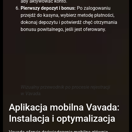
aby aktywować konto.
Pierwszy depozyt i bonus:
Po zalogowaniu
przejdź do kasyna, wybierz metodę płatności,
dokonaj depozytu i potwierdź chęć otrzymania
bonusu powitalnego, jeśli jest oferowany.
Wizualny przewodnik po procesie rejestracji
w Vavada.
Aplikacja mobilna Vavada:
Instalacja i optymalizacja