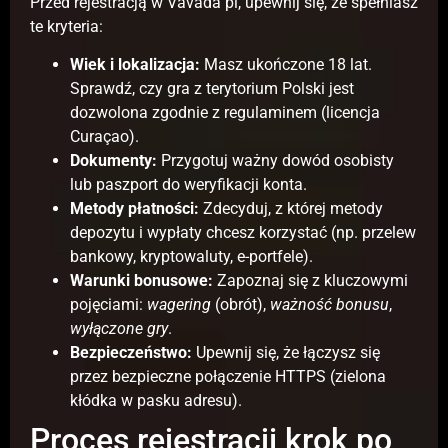
Przed rejestracją w Vavada pl, upewnij się, że spełniasz
te kryteria:
Wiek i lokalizacja:
Masz ukończone 18 lat.
Sprawdź, czy gra z terytorium Polski jest
dozwolona zgodnie z regulaminem (licencja
Curaçao).
Dokumenty:
Przygotuj ważny dowód osobisty
lub paszport do weryfikacji konta.
Metody płatności:
Zdecyduj, z której metody
depozytu i wypłaty chcesz korzystać (np. przelew
bankowy, kryptowaluty, e-portfele).
Warunki bonusowe:
Zapoznaj się z kluczowymi
pojęciami:
wagering
(obrót),
ważność bonusu
,
wyłączone gry
.
Bezpieczeństwo:
Upewnij się, że łączysz się
przez bezpieczne połączenie HTTPS (zielona
kłódka w pasku adresu).
Proces rejestracji krok po