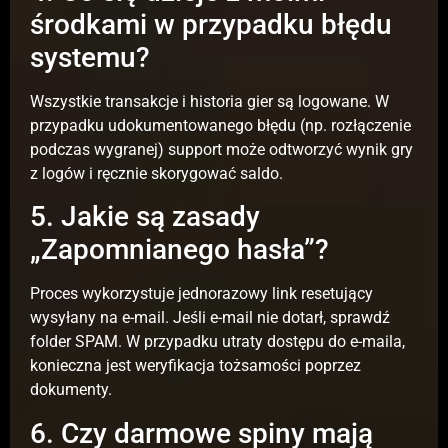
środkami w przypadku błędu
systemu?
Wszystkie transakcje i historia gier są logowane. W
przypadku udokumentowanego błędu (np. rozłączenie
podczas wygranej) support może odtworzyć wynik gry
z logów i ręcznie skorygować saldo.
5. Jakie są zasady
„Zapomnianego hasła”?
Proces wykorzystuje jednorazowy link resetujący
wysyłany na e-mail. Jeśli e-mail nie dotarł, sprawdź
folder SPAM. W przypadku utraty dostępu do e-maila,
konieczna jest weryfikacja tożsamości poprzez
dokumenty.
6. Czy darmowe spiny mają