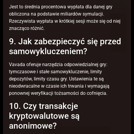
Jest to średnia procentowa wypłata dla danej gry
obliczona na podstawie miliardów symulacji.
Rzeczywista wypłata w krótkiej sesji może się od niej
znacząco różnić.
9. Jak zabezpieczyć się przed
samowykluczeniem?
Vavada oferuje narzędzia odpowiedzialnej gry:
tymczasowe i stałe samowykluczenie, limity
depozytów, limity czasu gry. Ustawienia te są
nieodwracalne w czasie ich trwania i wymagają
ponownej weryfikacji tożsamości do cofnięcia.
10. Czy transakcje
kryptowalutowe są
anonimowe?