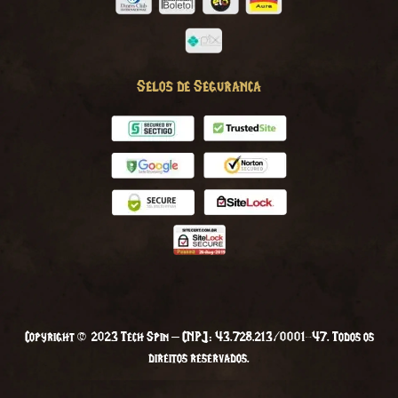
Selos de Seguranca
Copyright © 2023 Tech Spin – CNPJ: 43.728.213/0001-47. Todos os
direitos reservados.