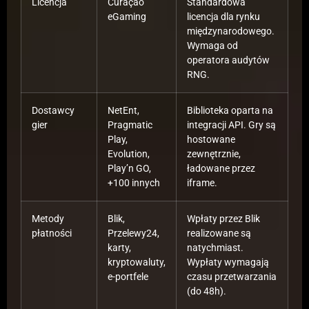
Licencja
Curaçao
Standardowa
eGaming
licencja dla rynku
międzynarodowego.
Wymaga od
operatora audytów
RNG.
Dostawcy
NetEnt,
Biblioteka oparta na
gier
Pragmatic
integracji API. Gry są
Play,
hostowane
Evolution,
zewnętrznie,
Play’n GO,
ładowane przez
+100 innych
iframe.
Metody
Blik,
Wpłaty przez Blik
płatności
Przelewy24,
realizowane są
karty,
natychmiast.
kryptowaluty,
Wypłaty wymagają
e-portfele
czasu przetwarzania
(do 48h).