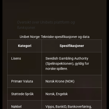
Oversikt over Unibets plattform og
funksjoner.
Unibet Norge: Tekniske spesifikasjoner og data
Kategori
Spesifikasjoner
Lisens
Swedish Gambling Authority
(Spelinspektionen), gyldig for
norske spillere.
Primær Valuta
Norsk Krone (NOK)
Støttede Språk
Norsk, Engelsk
Nøkkel
Vipps, BankID, Bankoverføring,