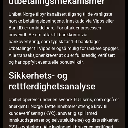
utbetalingsmekanismer
Unibet Norge tilbyr kanalisert tilgang til de vanligste
norske betalingsløsningene. Innskudd via Vipps eller
BankID er umiddelbare. For uttak er prosessen
omvendt: Be om uttak til bankkonto via
bankoverføring, som typisk tar 1-3 bankdager.
Utbetalinger til Vipps er også mulig for raskere oppgjør.
Alle transaksjoner krever at du er fullstendig verifisert
og har oppfylt eventuelle bonusvilkår.
Sikkerhets- og
rettferdighetsanalyse
Unibet opererer under en svensk EU-lisens, som også er
anerkjent i Norge. Dette innebærer strenge krav til
kundeverifisering (KYC), ansvarlig spill (med
innskuddsgrenser og selvutelukkelse) og datasikkerhet
(SSL-kryptering). Alle kasinospill bruker en sertifisert