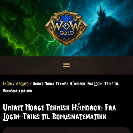
Início
/
Arquivo
/ Unibet Norge Teknisk Håndbok: Fra Login-Triks til
Bonusmatematikk
Unibet Norge Teknisk Håndbok: Fra
Login-Triks til Bonusmatematikk