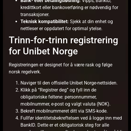
Bank- eller betalingsløsning:
Vipps, BankID,
kredittkort eller bankoverføring er nødvendig for
transaksjoner.
Teknisk kompatibilitet:
Sjekk at din enhet og
nettleser er oppdatert for optimal ytelse.
Trinn-for-trinn registrering
for Unibet Norge
Registreringen er designet for å være rask og følge
norsk regelverk.
Naviger til den offisielle Unibet Norge-nettsiden.
Klikk på “Registrer deg” og fyll inn de
obligatoriske feltene: personnummer,
mobilnummer, e-post og valgt valuta (NOK).
Bekreft mobilnummeret ditt via SMS-kode.
Fullfør identitetsbekreftelsen ved å logge inn med
BankID. Dette er et obligatorisk steg for alle