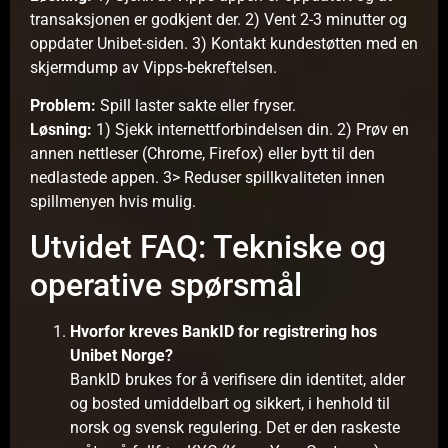
transaksjonen er godkjent der. 2) Vent 2-3 minutter og
oppdater Unibet-siden. 3) Kontakt kundestøtten med en
skjermdump av Vipps-bekreftelsen.
Problem:
Spill laster sakte eller fryser.
Løsning:
1) Sjekk internettforbindelsen din. 2) Prøv en
annen nettleser (Chrome, Firefox) eller bytt til den
nedlastede appen. 3> Reduser spillkvaliteten innen
spillmenyen hvis mulig.
Utvidet FAQ: Tekniske og
operative spørsmål
Hvorfor kreves BankID for registrering hos
Unibet Norge?
BankID brukes for å verifisere din identitet, alder
og bosted umiddelbart og sikkert, i henhold til
norsk og svensk regulering. Det er den raskeste