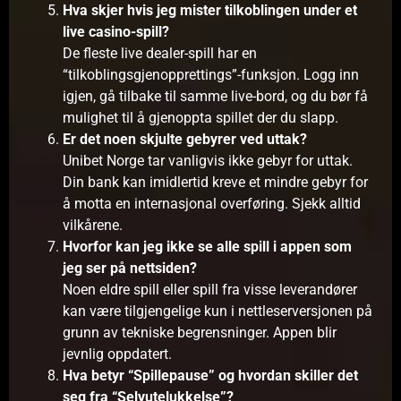
Hva skjer hvis jeg mister tilkoblingen under et
live casino-spill?
De fleste live dealer-spill har en
“tilkoblingsgjenopprettings”-funksjon. Logg inn
igjen, gå tilbake til samme live-bord, og du bør få
mulighet til å gjenoppta spillet der du slapp.
Er det noen skjulte gebyrer ved uttak?
Unibet Norge tar vanligvis ikke gebyr for uttak.
Din bank kan imidlertid kreve et mindre gebyr for
å motta en internasjonal overføring. Sjekk alltid
vilkårene.
Hvorfor kan jeg ikke se alle spill i appen som
jeg ser på nettsiden?
Noen eldre spill eller spill fra visse leverandører
kan være tilgjengelige kun i nettleserversjonen på
grunn av tekniske begrensninger. Appen blir
jevnlig oppdatert.
Hva betyr “Spillepause” og hvordan skiller det
seg fra “Selvutelukkelse”?