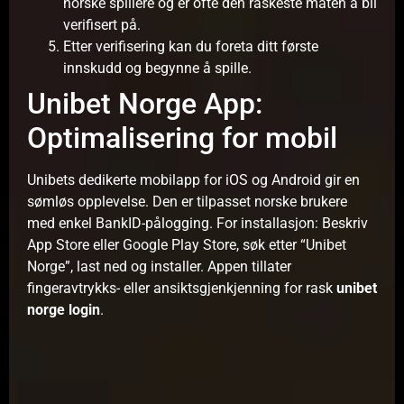
norske spillere og er ofte den raskeste måten å bli
verifisert på.
Etter verifisering kan du foreta ditt første
innskudd og begynne å spille.
Unibet Norge App:
Optimalisering for mobil
Unibets dedikerte mobilapp for iOS og Android gir en
sømløs opplevelse. Den er tilpasset norske brukere
med enkel BankID-pålogging. For installasjon: Beskriv
App Store eller Google Play Store, søk etter “Unibet
Norge”, last ned og installer. Appen tillater
fingeravtrykks- eller ansiktsgjenkjenning for rask
unibet
norge login
.