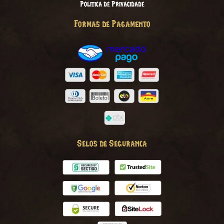
Politica de Privacidade
Formas de Pagamento
Selos de Seguranca