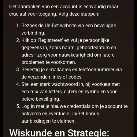
Het aanmaken van een account is eenvoudig maar
cruciaal voor toegang. Volg deze stappen:
Bezoek de UniBet website via een beveiligde
verbinding.
Klik op ‘Registreren’ en vul je persoonlijke
gegevens in, zoals naam, geboortedatum en
adres—zorg voor nauwkeurigheid om latere
problemen te voorkomen.
Bevestig je e-mailadres en telefoonnummer via
de verzonden links of codes.
Stel een sterk wachtwoord in, bij voorkeur met
een mix van letters, cijfers en symbolen voor
betere beveiliging.
Log in met je nieuwe credentials om je account te
activeren en eventuele UniBet bonus
aanbiedingen te claimen.
Wiskunde en Strategie: