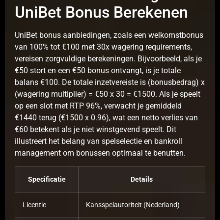
UniBet Bonus Berekenen
UniBet bonus aanbiedingen, zoals een welkomstbonus
van 100% tot €100 met 30x wagering requirements,
vereisen zorgvuldige berekeningen. Bijvoorbeeld, als je
€50 stort en een €50 bonus ontvangt, is je totale
balans €100. De totale inzetvereiste is (bonusbedrag) x
(wagering multiplier) = €50 x 30 = €1500. Als je speelt
op een slot met RTP 96%, verwacht je gemiddeld
€1440 terug (€1500 x 0.96), wat een netto verlies van
€60 betekent als je niet winstgevend speelt. Dit
illustreert het belang van spelselectie en bankroll
management om bonussen optimaal te benutten.
Specificatie
Details
Licentie
Kansspelautoriteit (Nederland)