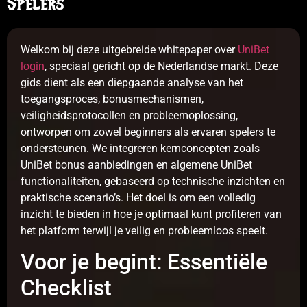
Spelers
Welkom bij deze uitgebreide whitepaper over
UniBet
login
, speciaal gericht op de Nederlandse markt. Deze
gids dient als een diepgaande analyse van het
toegangsproces, bonusmechanismen,
veiligheidsprotocollen en probleemoplossing,
ontworpen om zowel beginners als ervaren spelers te
ondersteunen. We integreren kernconcepten zoals
UniBet bonus aanbiedingen en algemene UniBet
functionaliteiten, gebaseerd op technische inzichten en
praktische scenario’s. Het doel is om een volledig
inzicht te bieden in hoe je optimaal kunt profiteren van
het platform terwijl je veilig en probleemloos speelt.
Voor je begint: Essentiële
Checklist