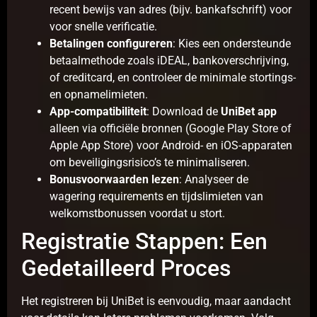
recent bewijs van adres (bijv. bankafschrift) voor
voor snelle verificatie.
Betalingen configureren
: Kies een ondersteunde
betaalmethode zoals iDEAL, bankoverschrijving,
of creditcard, en controleer de minimale stortings-
en opnamelimieten.
App-compatibiliteit
: Download de
UniBet app
alleen via officiële bronnen (Google Play Store of
Apple App Store) voor Android- en iOS-apparaten
om beveiligingsrisico’s te minimaliseren.
Bonusvoorwaarden lezen
: Analyseer de
wagering requirements en tijdslimieten van
welkomstbonussen voordat u stort.
Registratie Stappen: Een
Gedetailleerd Proces
Het registreren bij UniBet is eenvoudig, maar aandacht