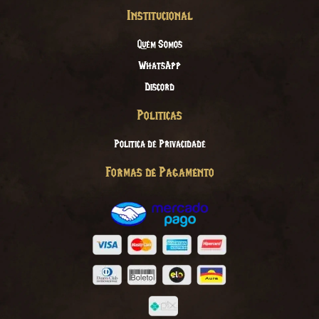
Institucional
Quem Somos
WhatsApp
Discord
Politicas
Politica de Privacidade
Formas de Pagamento