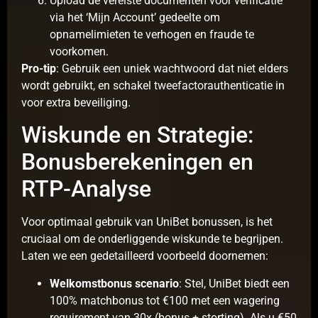
Upload de vereiste documenten voor verificatie
via het ‘Mijn Account’ gedeelte om
opnamelimieten te verhogen en fraude te
voorkomen.
Pro-tip
: Gebruik een uniek wachtwoord dat niet elders
wordt gebruikt, en schakel tweefactorauthenticatie in
voor extra beveiliging.
Wiskunde en Strategie:
Bonusberekeningen en
RTP-Analyse
Voor optimaal gebruik van UniBet bonussen, is het
cruciaal om de onderliggende wiskunde te begrijpen.
Laten we een gedetailleerd voorbeeld doornemen:
Welkomstbonus scenario
: Stel, UniBet biedt een
100% matchbonus tot €100 met een wagering
requirement van 30x (bonus + storting). Als u €50