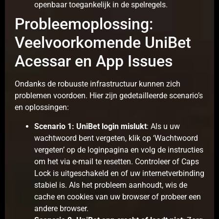
openbaar toegankelijk in de spelregels.
Probleemoplossing:
Veelvoorkomende UniBet
Acessar en App Issues
Ondanks de robuuste infrastructuur kunnen zich
problemen voordoen. Hier zijn gedetailleerde scenario’s
en oplossingen:
Scenario 1: UniBet login mislukt
: Als u uw
wachtwoord bent vergeten, klik op ‘Wachtwoord
vergeten’ op de loginpagina en volg de instructies
om het via e-mail te resetten. Controleer of Caps
Lock is uitgeschakeld en of uw internetverbinding
stabiel is. Als het probleem aanhoudt, wis de
cache en cookies van uw browser of probeer een
andere browser.