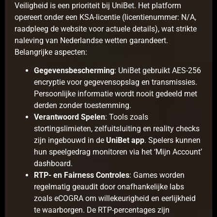
Veiligheid is een prioriteit bij UniBet. Het platform
opereert onder een KSA-licentie (licentienummer: N/A,
raadpleeg de website voor actuele details), wat strikte
naleving van Nederlandse wetten garandeert.
Belangrijke aspecten:
Gegevensbescherming
: UniBet gebruikt AES-256
encryptie voor gegevensopslag en transmissies.
Persoonlijke informatie wordt nooit gedeeld met
derden zonder toestemming.
Verantwoord Spelen
: Tools zoals
stortingslimieten, zelfuitsluiting en reality checks
zijn ingebouwd in de
UniBet app
. Spelers kunnen
hun speelgedrag monitoren via het ‘Mijn Account’
dashboard.
RTP- en Fairness Controles
: Games worden
regelmatig geaudit door onafhankelijke labs
zoals eCOGRA om willekeurigheid en eerlijkheid
te waarborgen. De RTP-percentages zijn