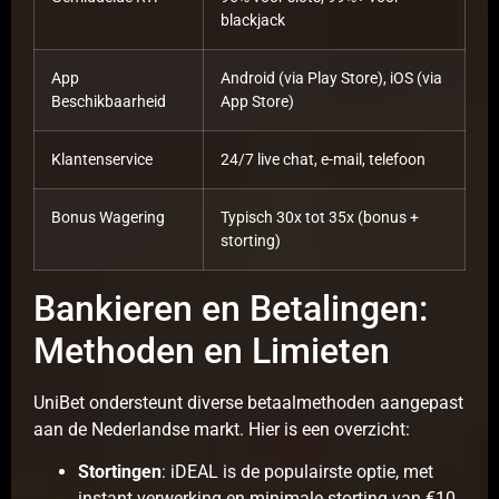
blackjack
App
Android (via Play Store), iOS (via
Beschikbaarheid
App Store)
Klantenservice
24/7 live chat, e-mail, telefoon
Bonus Wagering
Typisch 30x tot 35x (bonus +
storting)
Bankieren en Betalingen:
Methoden en Limieten
UniBet ondersteunt diverse betaalmethoden aangepast
aan de Nederlandse markt. Hier is een overzicht:
Stortingen
: iDEAL is de populairste optie, met
instant verwerking en minimale storting van €10.