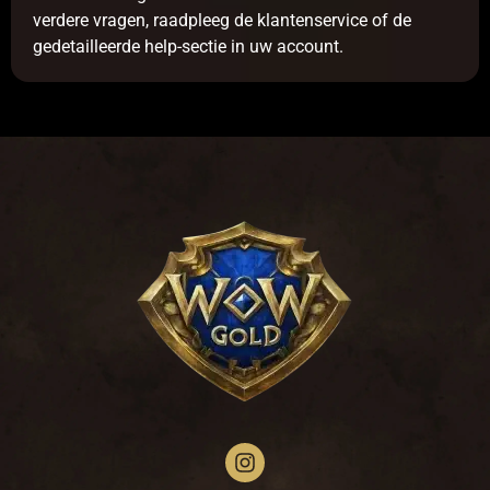
verdere vragen, raadpleeg de klantenservice of de
gedetailleerde help-sectie in uw account.