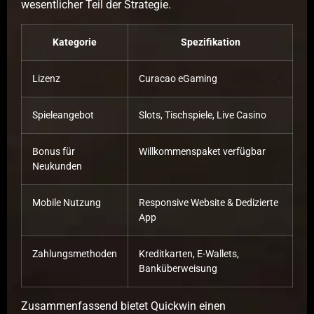
wesentlicher Teil der Strategie.
Kategorie
Spezifikation
Lizenz
Curacao eGaming
Spieleangebot
Slots, Tischspiele, Live Casino
Bonus für
Willkommenspaket verfügbar
Neukunden
Mobile Nutzung
Responsive Website & Dedizierte
App
Zahlungsmethoden
Kreditkarten, E-Wallets,
Banküberweisung
Zusammenfassend bietet Quickwin einen