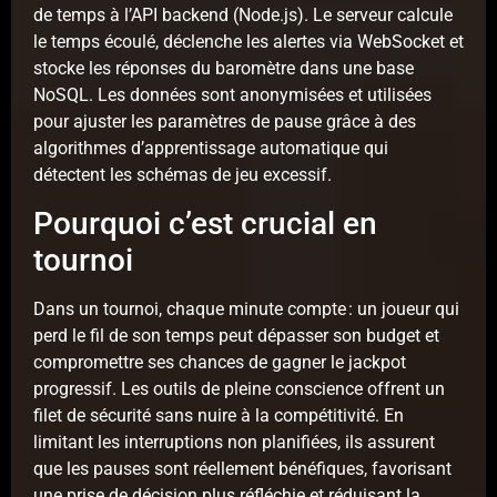
de temps à l’API backend (Node.js). Le serveur calcule
le temps écoulé, déclenche les alertes via WebSocket et
stocke les réponses du baromètre dans une base
NoSQL. Les données sont anonymisées et utilisées
pour ajuster les paramètres de pause grâce à des
algorithmes d’apprentissage automatique qui
détectent les schémas de jeu excessif.
Pourquoi c’est crucial en
tournoi
Dans un tournoi, chaque minute compte : un joueur qui
perd le fil de son temps peut dépasser son budget et
compromettre ses chances de gagner le jackpot
progressif. Les outils de pleine conscience offrent un
filet de sécurité sans nuire à la compétitivité. En
limitant les interruptions non planifiées, ils assurent
que les pauses sont réellement bénéfiques, favorisant
une prise de décision plus réfléchie et réduisant la