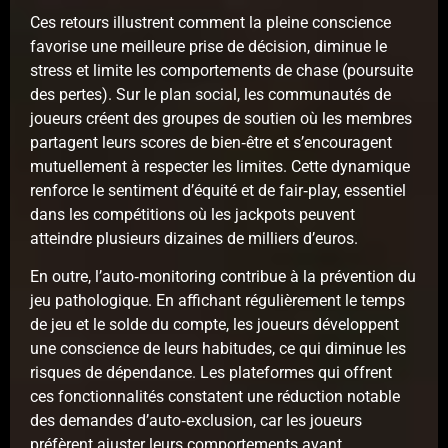
Ces retours illustrent comment la pleine conscience
favorise une meilleure prise de décision, diminue le
stress et limite les comportements de chase (poursuite
des pertes). Sur le plan social, les communautés de
joueurs créent des groupes de soutien où les membres
partagent leurs scores de bien‑être et s’encouragent
mutuellement à respecter les limites. Cette dynamique
renforce le sentiment d’équité et de fair‑play, essentiel
dans les compétitions où les jackpots peuvent
atteindre plusieurs dizaines de milliers d’euros.
En outre, l’auto‑monitoring contribue à la prévention du
jeu pathologique. En affichant régulièrement le temps
de jeu et le solde du compte, les joueurs développent
une conscience de leurs habitudes, ce qui diminue les
risques de dépendance. Les plateformes qui offrent
ces fonctionnalités constatent une réduction notable
des demandes d’auto‑exclusion, car les joueurs
préfèrent ajuster leurs comportements avant