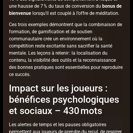
une hausse de 7 % du taux de conversion du
bonus de
bienvenue
lorsqu’il est couplé à l’offre de méditation.
Ces trois exemples démontrent que la combinaison de
formation, de gamification et de soutien
communautaire crée un environnement où la
compétition reste excitante sans sacrifier la santé
mentale. Les leçons à retenir : la localisation du
contenu, la visibilité des outils et la reconnaissance
des bonnes pratiques sont essentielles pour reproduire
ce succès.
Impact sur les joueurs :
bénéfices psychologiques
et sociaux – 430 mots
Les alertes de temps et les pauses obligatoires
permettent aux joueurs de prendre du recul, de respirer