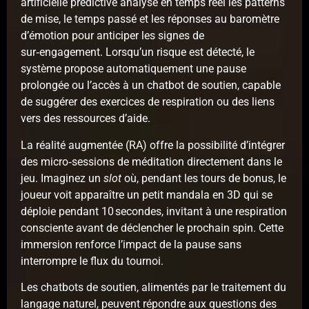
artificielle prédictive analyse en temps réel les patterns
de mise, le temps passé et les réponses au baromètre
d’émotion pour anticiper les signes de
sur‑engagement. Lorsqu’un risque est détecté, le
système propose automatiquement une pause
prolongée ou l’accès à un chatbot de soutien, capable
de suggérer des exercices de respiration ou des liens
vers des ressources d’aide.
La réalité augmentée (RA) offre la possibilité d’intégrer
des micro‑sessions de méditation directement dans le
jeu. Imaginez un
slot
où, pendant les tours de bonus, le
joueur voit apparaître un petit mandala en 3D qui se
déploie pendant 10 secondes, invitant à une respiration
consciente avant de déclencher le prochain spin. Cette
immersion renforce l’impact de la pause sans
interrompre le flux du tournoi.
Les chatbots de soutien, alimentés par le traitement du
langage naturel, peuvent répondre aux questions des