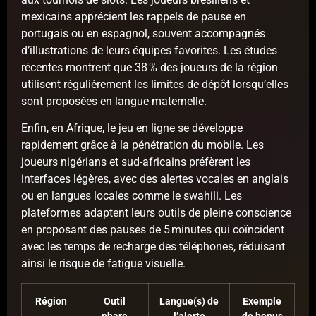
mexicains apprécient les rappels de pause en
portugais ou en espagnol, souvent accompagnés
d’illustrations de leurs équipes favorites. Les études
récentes montrent que 38 % des joueurs de la région
utilisent régulièrement les limites de dépôt lorsqu’elles
sont proposées en langue maternelle.
Enfin, en Afrique, le jeu en ligne se développe
rapidement grâce à la pénétration du mobile. Les
joueurs nigérians et sud-africains préfèrent les
interfaces légères, avec des alertes vocales en anglais
ou en langues locales comme le swahili. Les
plateformes adaptent leurs outils de pleine conscience
en proposant des pauses de 5 minutes qui coïncident
avec les temps de recharge des téléphones, réduisant
ainsi le risque de fatigue visuelle.
Région
Outil
Langue(s) de
Exemple