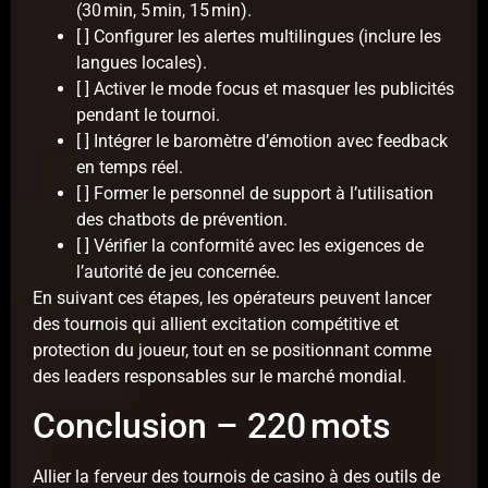
(30 min, 5 min, 15 min).
[ ] Configurer les alertes multilingues (inclure les
langues locales).
[ ] Activer le mode focus et masquer les publicités
pendant le tournoi.
[ ] Intégrer le baromètre d’émotion avec feedback
en temps réel.
[ ] Former le personnel de support à l’utilisation
des chatbots de prévention.
[ ] Vérifier la conformité avec les exigences de
l’autorité de jeu concernée.
En suivant ces étapes, les opérateurs peuvent lancer
des tournois qui allient excitation compétitive et
protection du joueur, tout en se positionnant comme
des leaders responsables sur le marché mondial.
Conclusion – 220 mots
Allier la ferveur des tournois de casino à des outils de