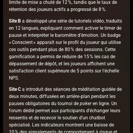
limite de mise a chuté de 12 %, tandis que le taux de
rétention des joueurs actifs a progressé de 8 %.
Site B
a développé une série de tutoriels vidéo, traduits
en 12 langues, expliquant comment activer le timer de
pause et interpréter le baromètre d’émotion. Un badge
« Conscient » apparaît sur le profil du joueur qui utilise
ces outils pendant plus de 80 % des sessions. Cette
gamification a permis de réduire de 15 % les cas de
dépassement de dépôt, et les joueurs affichent une
satisfaction client supérieure de 5 points sur l’échelle
NPS.
Site C
a introduit des séances de méditation guidée de
deux minutes, diffusées en arrière‑plan pendant les
pauses obligatoires du tournoi de
poker
en ligne. Un
forum dédié permet aux participants d’échanger leurs
ressentis et de recevoir le soutien d’un chatbot
spécialisé. Les indicateurs montrent une baisse de
10 % des signalements de comportement à risque et