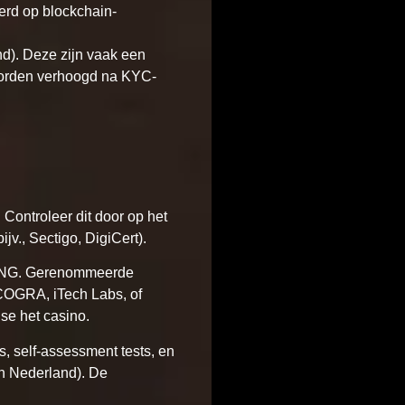
rd op blockchain-
d). Deze zijn vaak een
n worden verhoogd na KYC-
Controleer dit door op het
jv., Sectigo, DigiCert).
n RNG. Gerenommeerde
eCOGRA, iTech Labs, of
 se het casino.
s, self-assessment tests, en
 in Nederland). De