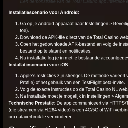
Een demonstratie van de Total Casino app interface en
Installatiescenario voor Android:
Ga op je Android-apparaat naar Instellingen > Beveili
toe).
Download de APK-file direct van de Total Casino web
Open het gedownloade APK-bestand en volg de instal
bestand op te slaan) en notificaties.
Na installatie log je in met je bestaande accountgeg
Installatiescenario voor iOS:
Apple’s restricties zijn strenger. De methode variee
Profile) of het gebruik van een TestFlight beta-invite.
Volg de exacte instructies op de Total Casino NL web
Na installatie moet je mogelijk in Instellingen > Al
Technische Prestatie:
De app communiceert via HTTPS/TLS
(die streamen via H.264 video) is een 4G/5G of WiFi ver
om dataverbruik te verminderen.