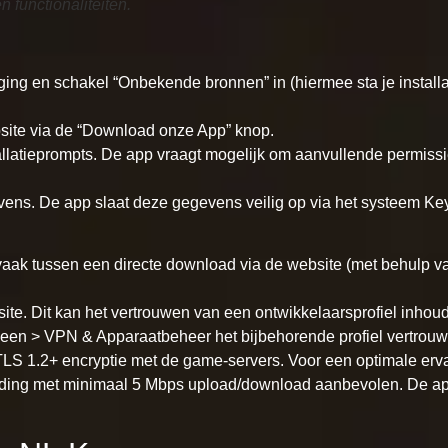
 functionaliteiten.
ging en schakel “Onbekende bronnen” in (hiermee sta je installa
site via de “Download onze App” knop.
latieprompts. De app vraagt mogelijk om aanvullende permissi
evens. De app slaat deze gegevens veilig op via het systeem Ke
rt vaak tussen een directe download via de website (met behulp 
site. Dit kan het vertrouwen van een ontwikkelaarsprofiel inhou
gemeen > VPN & Apparaatbeheer het bijbehorende profiel vertrou
 1.2+ encryptie met de game-servers. Voor een optimale ervar
binding met minimaal 5 Mbps upload/download aanbevolen. De a