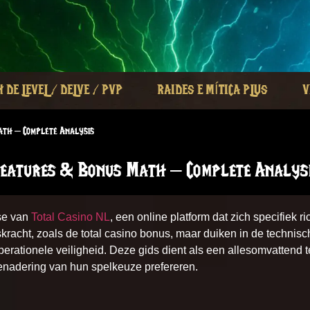
 DE LEVEL / DELVE / PVP
RAIDES E MÍTICA PLUS
V
ath – Complete Analysis
Features & Bonus Math – Complete Analys
se van
Total Casino NL
, een online platform dat zich specifiek 
racht, zoals de total casino bonus, maar duiken in de technisc
perationele veiligheid. Deze gids dient als een allesomvattend
enadering van hun spelkeuze prefereren.