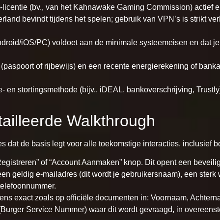
-licentie (bv., van het Kahnawake Gaming Commission) actief en
rland bevindt tijdens het spelen; gebruik van VPN’s is strikt ver
ndroid/iOS/PC) voldoet aan de minimale systeemeisen en dat je
s (paspoort of rijbewijs) en een recente energierekening of bankaf
 en stortingsmethode (bijv., iDEAL, bankoverschrijving, Trustly
tailleerde Walkthrough
dat de basis legt voor alle toekomstige interacties, inclusief b
gistreren” of “Account Aanmaken” knop. Dit opent een beveiligd
een geldig e-mailadres (dit wordt je gebruikersnaam), een ster
je telefoonnummer.
ens exact zoals op officiële documenten in: Voornaam, Achter
SN (Burger Service Nummer) waar dit wordt gevraagd, in overee