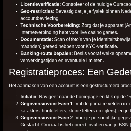
Licentieverificatie:
Controleer of de huidige Curacao
Geo-restricties:
Bevestig dat je je fysiek binnen Nede
accountbevriezing.
Technische Voorbereiding:
Zorg dat je apparaat (A
internetverbinding hebt voor live casino games.
Documentatie:
Scan of foto’s van je identiteitsbewij
maanden) gereed hebben voor KYC-verificatie.
Banking-route bepalen:
Beslis vooraf welke opname-
verwerkingstijden en eventuele limieten.
Registratieproces: Een Gede
Het aanmaken van een account is een gestructureerd proces 
Initiatie:
Navigeer naar de homepage en klik op de “Re
Gegevensinvoer Fase 1:
Vul de primaire velden in: 
karakters, hoofdletters, kleine letters en cijfers), en 
Gegevensinvoer Fase 2:
Voer je persoonlijke gegev
Geslacht. Cruciaal is het correct invullen van je B