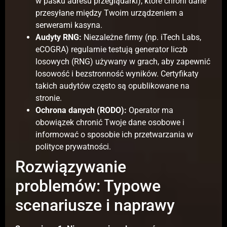
w pasku adresu przeglądarki), które chroni dane
przesyłane między Twoim urządzeniem a
serwerami kasyna.
Audyty RNG:
Niezależne firmy (np. iTech Labs,
eCOGRA) regularnie testują generator liczb
losowych (RNG) używany w grach, aby zapewnić
losowość i bezstronność wyników. Certyfikaty
takich audytów często są opublikowane na
stronie.
Ochrona danych (RODO):
Operator ma
obowiązek chronić Twoje dane osobowe i
informować o sposobie ich przetwarzania w
polityce prywatności.
Rozwiązywanie
problemów: Typowe
scenariusze i naprawy