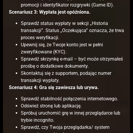
promocji i identyfikator rozgrywki (Game ID).
Scenariusz 3: Wypłata jest opóźniona.
Sprawdź status wypłaty w sekcji „Historia
transakcji”. Status „Oczekująca” oznacza, że trwa
proces weryfikacji.
Upewnij się, że Twoje konto jest w pełni
zweryfikowane (KYC).
Sprawdź skrzynkę e-mail – być może otrzymałeś
prośbę o dodatkowe dokumenty.
Skontaktuj się z supportem, podając numer
transakcji wypłaty.
Scenariusz 4: Gra się zawiesza lub urywa.
Sprawdź stabilność połączenia internetowego.
Odśwież stronę lub aplikację.
Spróbuj uruchomić grę w innej przeglądarce lub
trybie incognito.
Sprawdź, czy Twoja przeglądarka/ system