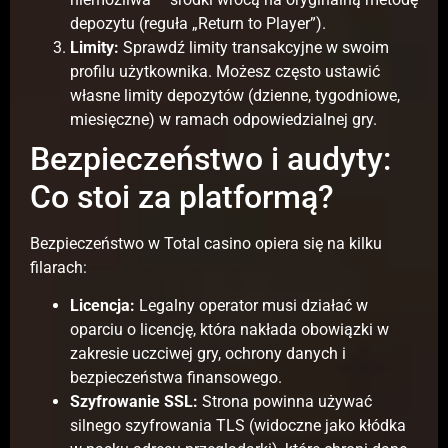
depozytu (reguła „Return to Player”).
Limity:
Sprawdź limity transakcyjne w swoim
profilu użytkownika. Możesz często ustawić
własne limity depozytów (dzienne, tygodniowe,
miesięczne) w ramach odpowiedzialnej gry.
Bezpieczeństwo i audyty:
Co stoi za platformą?
Bezpieczeństwo w Total casino opiera się na kilku
filarach:
Licencja:
Legalny operator musi działać w
oparciu o licencję, która nakłada obowiązki w
zakresie uczciwej gry, ochrony danych i
bezpieczeństwa finansowego.
Szyfrowanie SSL:
Strona powinna używać
silnego szyfrowania TLS (widoczne jako kłódka