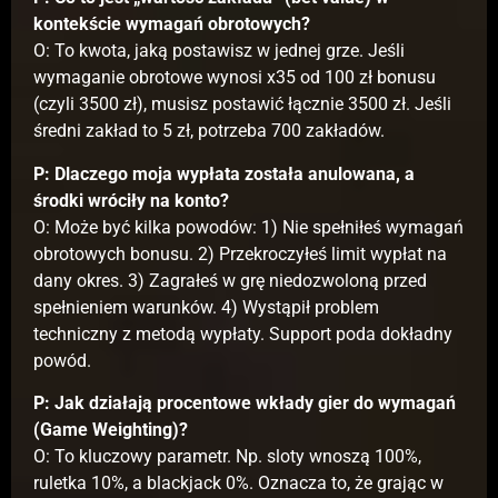
kontekście wymagań obrotowych?
O: To kwota, jaką postawisz w jednej grze. Jeśli
wymaganie obrotowe wynosi x35 od 100 zł bonusu
(czyli 3500 zł), musisz postawić łącznie 3500 zł. Jeśli
średni zakład to 5 zł, potrzeba 700 zakładów.
P: Dlaczego moja wypłata została anulowana, a
środki wróciły na konto?
O: Może być kilka powodów: 1) Nie spełniłeś wymagań
obrotowych bonusu. 2) Przekroczyłeś limit wypłat na
dany okres. 3) Zagrałeś w grę niedozwoloną przed
spełnieniem warunków. 4) Wystąpił problem
techniczny z metodą wypłaty. Support poda dokładny
powód.
P: Jak działają procentowe wkłady gier do wymagań
(Game Weighting)?
O: To kluczowy parametr. Np. sloty wnoszą 100%,
ruletka 10%, a blackjack 0%. Oznacza to, że grając w