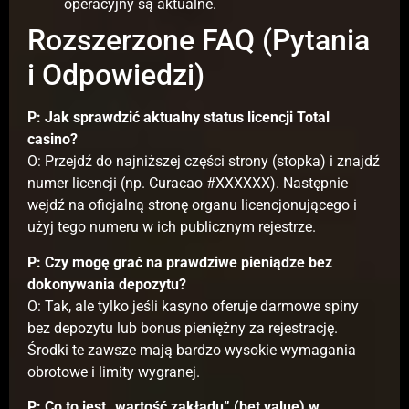
operacyjny są aktualne.
Rozszerzone FAQ (Pytania
i Odpowiedzi)
P: Jak sprawdzić aktualny status licencji Total
casino?
O: Przejdź do najniższej części strony (stopka) i znajdź
numer licencji (np. Curacao #XXXXXX). Następnie
wejdź na oficjalną stronę organu licencjonującego i
użyj tego numeru w ich publicznym rejestrze.
P: Czy mogę grać na prawdziwe pieniądze bez
dokonywania depozytu?
O: Tak, ale tylko jeśli kasyno oferuje darmowe spiny
bez depozytu lub bonus pieniężny za rejestrację.
Środki te zawsze mają bardzo wysokie wymagania
obrotowe i limity wygranej.
P: Co to jest „wartość zakładu” (bet value) w