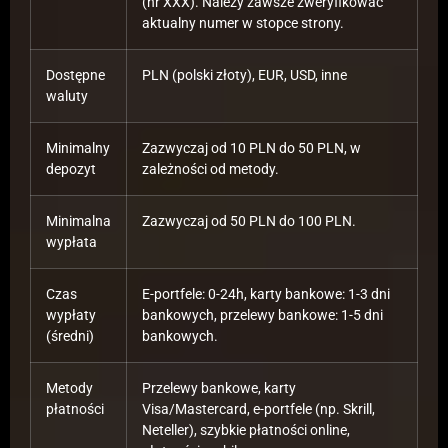
(nr XXX). Należy zawsze zweryfikować
aktualny numer w stopce strony.
Dostępne
PLN (polski złoty), EUR, USD, inne
waluty
Minimalny
Zazwyczaj od 10 PLN do 50 PLN, w
depozyt
zależności od metody.
Minimalna
Zazwyczaj od 50 PLN do 100 PLN.
wypłata
Czas
E-portfele: 0-24h, karty bankowe: 1-3 dni
wypłaty
bankowych, przelewy bankowe: 1-5 dni
(średni)
bankowych.
Metody
Przelewy bankowe, karty
płatności
Visa/Mastercard, e-portfele (np. Skrill,
Neteller), szybkie płatności online,