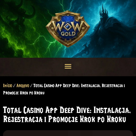
Início
/
Arquivo
/ Total Casino App Deep Dive: Instalacja, Rejestracja i
Promocje Krok po Kroku
Total Casino App Deep Dive: Instalacja,
Rejestracja i Promocje Krok po Kroku