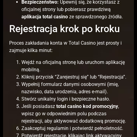
Bezpieczeństwo:
Upewnij się, że korzystasz z
oficjalnej strony lub pobierasz prawdziwą
aplikacja total casino
ze sprawdzonego źródła.
Rejestracja krok po kroku
Proces zakładania konta w Total Casino jest prosty i
zajmuje kilka minut:
Wejdź na oficjalną stronę lub uruchom aplikację
mobilną.
Kliknij przycisk “Zarejestruj się” lub “Rejestracja”.
Wypełnij formularz danymi osobowymi (imię,
nazwisko, data urodzenia, adres e-mail).
Stwórz unikalny login i bezpieczne hasło.
Jeśli posiadasz
total casino kod promocyjny
,
wpisz go w odpowiednim polu podczas
rejestracji, aby aktywować dodatkową promocję.
Zaakceptuj regulamin i potwierdź pełnoletność.
Potwierdź rejestrację, klikając link aktywacyjny