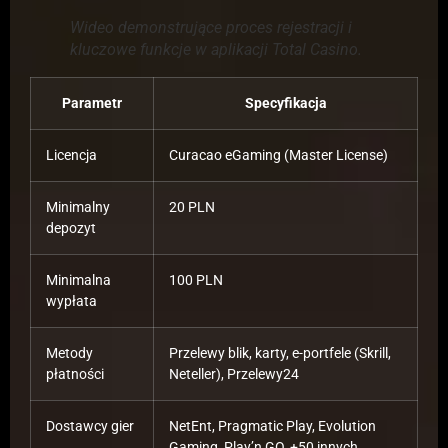
Wideo demonstrujące proces rejestracji i
kluczowe funkcje w aplikacji Total Casino.
Parametr
Specyfikacja
Licencja
Curacao eGaming (Master License)
Minimalny
20 PLN
depozyt
Minimalna
100 PLN
wypłata
Metody
Przelewy blik, karty, e-portfele (Skrill,
płatności
Neteller), Przelewy24
Dostawcy gier
NetEnt, Pragmatic Play, Evolution
Gaming, Play’n GO, +50 innych