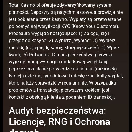
Total Casino pl oferuje zdywersyfikowany system
płatności. Depozyty są natychmiastowe, a prowizja nie
jest pobierana przez kasyno. Wypłaty są przetwarzane
po pomyślnej weryfikacji KYC (Know Your Customer).
Procedura wygląda następująco: 1) Zaloguj się i
przejdź do kasyna. 2) Wybierz „Wypłać”. 3) Wybierz
metodę (najlepiej tę samą, którą wpłacałeś). 4) Wpisz
kwotę. 5) Potwierdź. Dla bezpieczeństwa pierwsze
wypłaty mogą wymagać dodatkowej weryfikacji
poprzez przesłanie potwierdzenia adresu (rachunek).
Istnieją dzienne, tygodniowe i miesięczne limity wypłat,
które należy sprawdzić w regulaminie. W przypadku
problemów z transakcją, pierwszym krokiem jest
kontakt z obsługą klienta z podaniem ID transakcji.
Audyt bezpieczeństwa:
Licencje, RNG i Ochrona