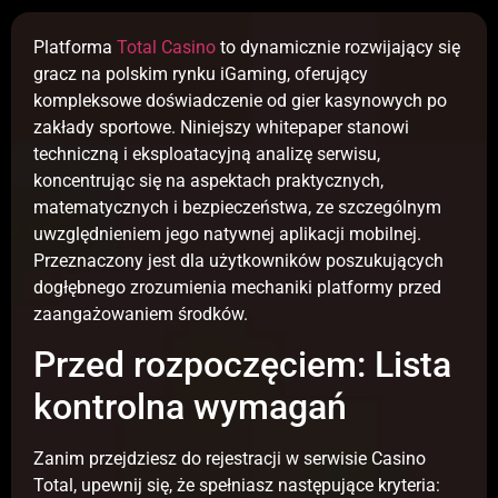
Platforma
Total Casino
to dynamicznie rozwijający się
gracz na polskim rynku iGaming, oferujący
kompleksowe doświadczenie od gier kasynowych po
zakłady sportowe. Niniejszy whitepaper stanowi
techniczną i eksploatacyjną analizę serwisu,
koncentrując się na aspektach praktycznych,
matematycznych i bezpieczeństwa, ze szczególnym
uwzględnieniem jego natywnej aplikacji mobilnej.
Przeznaczony jest dla użytkowników poszukujących
dogłębnego zrozumienia mechaniki platformy przed
zaangażowaniem środków.
Przed rozpoczęciem: Lista
kontrolna wymagań
Zanim przejdziesz do rejestracji w serwisie Casino
Total, upewnij się, że spełniasz następujące kryteria: