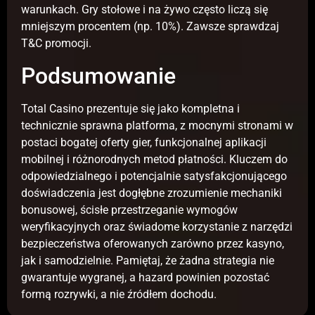
warunkach. Gry stołowe i na żywo często liczą się
mniejszym procentem (np. 10%). Zawsze sprawdzaj
T&C promocji.
Podsumowanie
Total Casino prezentuje się jako kompletna i
technicznie sprawna platforma, z mocnymi stronami w
postaci bogatej oferty gier, funkcjonalnej aplikacji
mobilnej i różnorodnych metod płatności. Kluczem do
odpowiedzialnego i potencjalnie satysfakcjonującego
doświadczenia jest dogłębne zrozumienie mechaniki
bonusowej, ścisłe przestrzeganie wymogów
weryfikacyjnych oraz świadome korzystanie z narzędzi
bezpieczeństwa oferowanych zarówno przez kasyno,
jak i samodzielnie. Pamiętaj, że żadna strategia nie
gwarantuje wygranej, a hazard powinien pozostać
formą rozrywki, a nie źródłem dochodu.