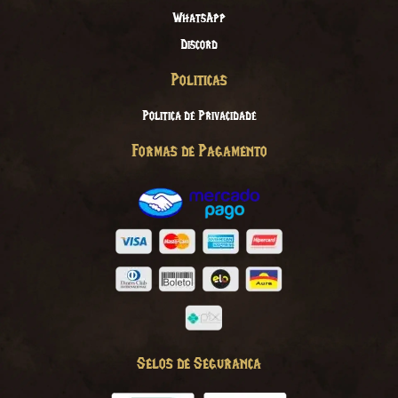
WhatsApp
Discord
Politicas
Politica de Privacidade
Formas de Pagamento
Selos de Seguranca