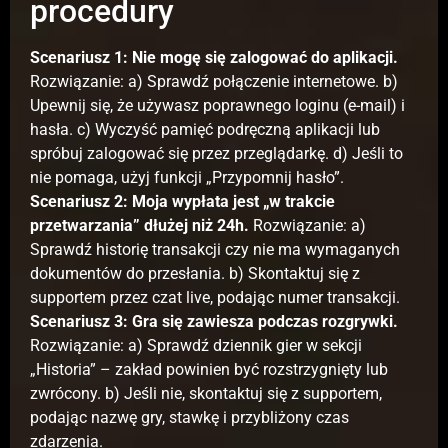
procedury
Scenariusz 1: Nie mogę się zalogować do aplikacji.
Rozwiązanie: a) Sprawdź połączenie internetowe. b)
Upewnij się, że używasz poprawnego loginu (e-mail) i
hasła. c) Wyczyść pamięć podręczną aplikacji lub
spróbuj zalogować się przez przeglądarkę. d) Jeśli to
nie pomaga, użyj funkcji „Przypomnij hasło”.
Scenariusz 2: Moja wypłata jest „w trakcie
przetwarzania” dłużej niż 24h.
Rozwiązanie: a)
Sprawdź historię transakcji czy nie ma wymaganych
dokumentów do przesłania. b) Skontaktuj się z
supportem przez czat live, podając numer transakcji.
Scenariusz 3: Gra się zawiesza podczas rozgrywki.
Rozwiązanie: a) Sprawdź dziennik gier w sekcji
„Historia” – zakład powinien być rozstrzygnięty lub
zwrócony. b) Jeśli nie, skontaktuj się z supportem,
podając nazwę gry, stawkę i przybliżony czas
zdarzenia.