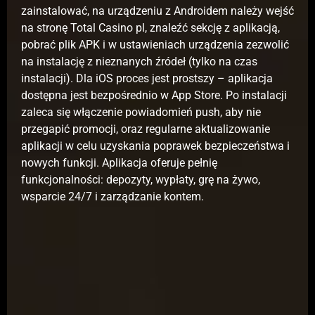
zainstalować, na urządzeniu z Androidem należy wejść
na stronę Total Casino pl, znaleźć sekcję z aplikacją,
pobrać plik APK i w ustawieniach urządzenia zezwolić
na instalację z nieznanych źródeł (tylko na czas
instalacji). Dla iOS proces jest prostszy – aplikacja
dostępna jest bezpośrednio w App Store. Po instalacji
zaleca się włączenie powiadomień push, aby nie
przegapić promocji, oraz regularne aktualizowanie
aplikacji w celu uzyskania poprawek bezpieczeństwa i
nowych funkcji. Aplikacja oferuje pełnię
funkcjonalności: depozyty, wypłaty, grę na żywo,
wsparcie 24/7 i zarządzanie kontem.