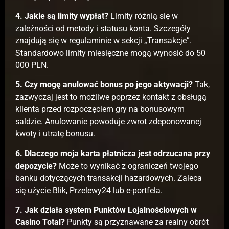
4. Jakie są limity wypłat?
Limity różnią się w
zależności od metody i statusu konta. Szczegóły
znajdują się w regulaminie w sekcji „Transakcje”.
Standardowo limity miesięczne mogą wynosić do 50
000 PLN.
5. Czy mogę anulować bonus po jego aktywacji?
Tak,
zazwyczaj jest to możliwe poprzez kontakt z obsługą
klienta przed rozpoczęciem gry na bonusowym
saldzie. Anulowanie powoduje zwrot zdeponowanej
kwoty i utratę bonusu.
6. Dlaczego moja karta płatnicza jest odrzucana przy
depozycie?
Może to wynikać z ograniczeń twojego
banku dotyczących transakcji hazardowych. Zaleca
się użycie Blik, Przelewy24 lub e-portfela.
7. Jak działa system Punktów Lojalnościowych w
Casino Total?
Punkty są przyznawane za realny obrót