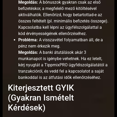
Megoldás:
A bónuszok gyakran csak az első
befizetéskor, a megfelelő mező kitöltésével
aktiválhatók. Ellenőrizd, hogy betartottad-e az
összes feltételt (pl. minimális befizetés összege).
Kapcsolatba kell lépni az ügyfélszolgálattal a
kód érvényességének ellenőrzéséhez.
Probléma:
A visszavétel folyamatban áll, de a
pénz nem érkezik meg.
Megoldás:
A banki átutálások akár 3
munkanapot is igénybe vehetnek. Ha ez letelt,
kérj nyugtát a TippmixPRO ügyfélszolgálatától a
tranzakcióról, és vedd fel a kapcsolatot a saját
bankoddal is az átfutási idők ellenőrzéséhez.
Kiterjesztett GYIK
(Gyakran Ismételt
Kérdések)