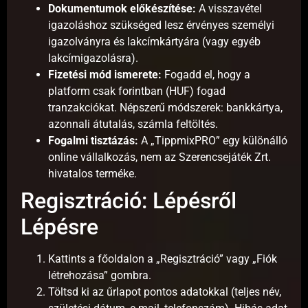
Dokumentumok előkészítése:
A visszavétel
igazoláshoz szükséged lesz érvényes személyi
igazolványra és lakcímkártyára (vagy egyéb
lakcímigazolásra).
Fizetési mód ismerete:
Fogadd el, hogy a
platform csak forintban (HUF) fogad
tranzakciókat. Népszerű módszerek: bankkártya,
azonnali átutalás, számla feltöltés.
Fogalmi tisztázás:
A „TippmixPRO” egy különálló
online vállalkozás, nem az Szerencsejáték Zrt.
hivatalos terméke.
Regisztráció: Lépésről
Lépésre
Kattints a főoldalon a „Regisztráció” vagy „Fiók
létrehozása” gombra.
Töltsd ki az űrlapot pontos adatokkal (teljes név,