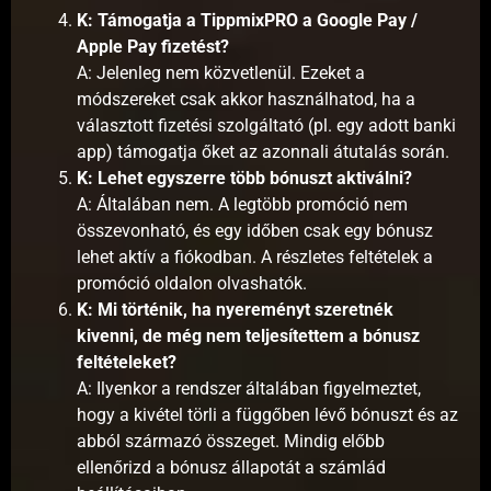
K: Támogatja a TippmixPRO a Google Pay /
Apple Pay fizetést?
A: Jelenleg nem közvetlenül. Ezeket a
módszereket csak akkor használhatod, ha a
választott fizetési szolgáltató (pl. egy adott banki
app) támogatja őket az azonnali átutalás során.
K: Lehet egyszerre több bónuszt aktiválni?
A: Általában nem. A legtöbb promóció nem
összevonható, és egy időben csak egy bónusz
lehet aktív a fiókodban. A részletes feltételek a
promóció oldalon olvashatók.
K: Mi történik, ha nyereményt szeretnék
kivenni, de még nem teljesítettem a bónusz
feltételeket?
A: Ilyenkor a rendszer általában figyelmeztet,
hogy a kivétel törli a függőben lévő bónuszt és az
abból származó összeget. Mindig előbb
ellenőrizd a bónusz állapotát a számlád