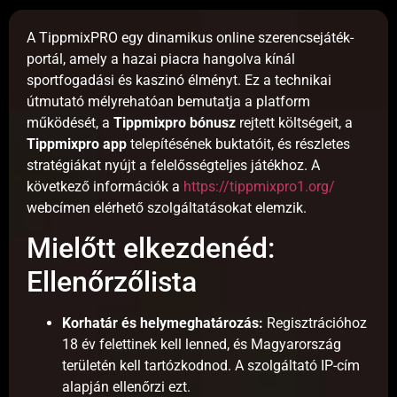
A TippmixPRO egy dinamikus online szerencsejáték-
portál, amely a hazai piacra hangolva kínál
sportfogadási és kaszinó élményt. Ez a technikai
útmutató mélyrehatóan bemutatja a platform
működését, a
Tippmixpro bónusz
rejtett költségeit, a
Tippmixpro app
telepítésének buktatóit, és részletes
stratégiákat nyújt a felelősségteljes játékhoz. A
következő információk a
https://tippmixpro1.org/
webcímen elérhető szolgáltatásokat elemzik.
Mielőtt elkezdenéd:
Ellenőrzőlista
Korhatár és helymeghatározás:
Regisztrációhoz
18 év felettinek kell lenned, és Magyarország
területén kell tartózkodnod. A szolgáltató IP-cím
alapján ellenőrzi ezt.