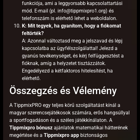
funkciója, ami a leggyorsabb kapcsolattartási
mód. E-mail (pl. info@tippmixpro1.org) és
telefonszám is elérhető lehet a weboldalon.
K: Mit tegyek, ha gyanítom, hogy a fiókomat
feltörték?
A: Azonnal változtasd meg a jelszavad és lépj
kapcsolatba az ügyfélszolgálattal! Jelezd a
gyanús tevékenységet, és kérj felfüggesztést a
fióknak, amíg a helyzetet tisztázzátok.
Engedélyezd a kétfaktoros hitelesítést, ha
elérhető.
Összegzés és Vélemény
A TippmixPRO egy teljes körű szolgáltatást kínál a
magyar szerencsejátékosok számára, erős hangsúllyal
a sportfogadáson és a széles játékkínálaton. A
Tippmixpro bónusz
ajánlatok matematikai hátterének
megértése és a
Tippmixpro app
biztonságos