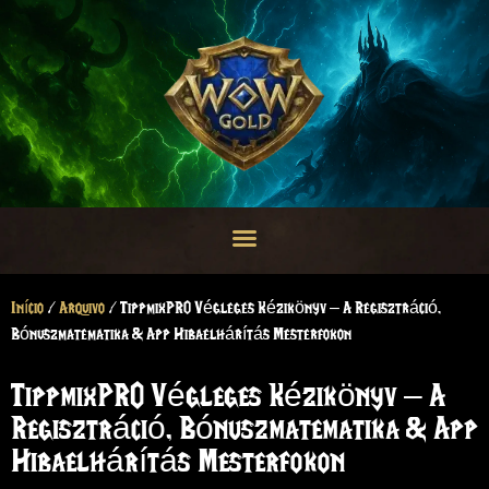
Início
/
Arquivo
/ TippmixPRO Végleges Kézikönyv – A Regisztráció,
Bónuszmatematika & App Hibaelhárítás Mesterfokon
TippmixPRO Végleges Kézikönyv – A
Regisztráció, Bónuszmatematika & App
Hibaelhárítás Mesterfokon