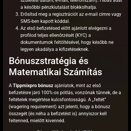
születési dátum, e-mail, telefonszám). Hibás adat
a későbbi pénzkiutalást blokkolhatja.
Erősítsd meg a regisztrációt az e-mail címre vagy
SMS-ben kapott kóddal.
Az első befizetésed előtt ajánlott elvégezni a
profilod teljes ellenőrzését (KYC) a
dokumentumok feltöltésével, hogy később ne
legyen akadálya a kifizetéseknek.
Bónuszstratégia és
Matematikai Számítás
A
Tippmixpro bónusz
ajánlatok, mint az első
befizetésre járó 100%-os pótlás, vonzónak tűnnek, de a
feltételek megértése kulcsfontosságú. A „feltét”
(wagering requirement) azt jelenti, hogy a bónusz
összegét (és néha a befizetést is) annyiszor kell
feltenned, mielőtt kivennéd.