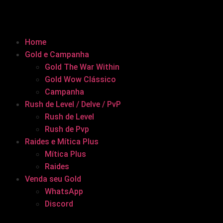
Home
Gold e Campanha
Gold The War Within
Gold Wow Clássico
Campanha
Rush de Level / Delve / PvP
Rush de Level
Rush de Pvp
Raides e Mítica Plus
Mítica Plus
Raides
Venda seu Gold
WhatsApp
Discord