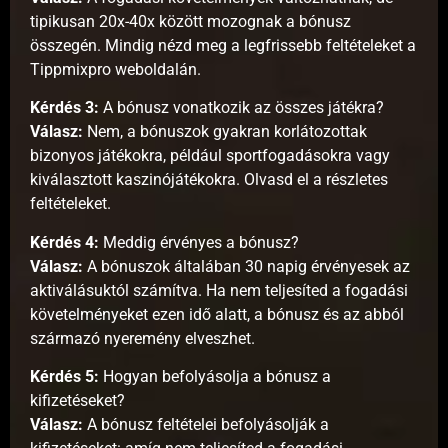
tipikusan 20x-40x között mozognak a bónusz
összegén. Mindig nézd meg a legfrissebb feltételeket a
Tippmixpro weboldalán.
Kérdés 3:
A bónusz vonatkozik az összes játékra?
Válasz:
Nem, a bónuszok gyakran korlátozottak
bizonyos játékokra, például sportfogadásokra vagy
kiválasztott kaszinójátékokra. Olvasd el a részletes
feltételeket.
Kérdés 4:
Meddig érvényes a bónusz?
Válasz:
A bónuszok általában 30 napig érvényesek az
aktiválásuktól számítva. Ha nem teljesíted a fogadási
követelményeket ezen idő alatt, a bónusz és az abból
származó nyeremény elveszhet.
Kérdés 5:
Hogyan befolyásolja a bónusz a
kifizetéseket?
Válasz:
A bónusz feltételei befolyásolják a