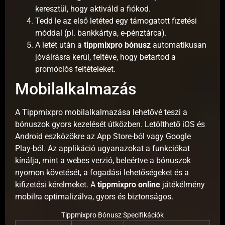
keresztül, hogy aktiváld a fiókod.
Tedd le az első letéted egy támogatott fizetési
móddal (pl. bankkártya, e-pénztárca).
A letét után a
tippmixpro bónusz
automatikusan
jóváírásra kerül, feltéve, hogy betartod a
promóciós feltételeket.
Mobilalkalmazás
A Tippmixpro mobilalkalmazása lehetővé teszi a
bónuszok gyors kezelését útközben. Letölthető iOS és
Android eszközökre az App Store-ból vagy Google
Play-ból. Az applikáció ugyanazokat a funkciókat
kínálja, mint a webes verzió, beleértve a bónuszok
nyomon követését, a fogadási lehetőségeket és a
kifizetési kérelmeket. A
tippmixpro online
játékélmény
mobilra optimalizálva, gyors és biztonságos.
Tippmixpro Bónusz Specifikációk