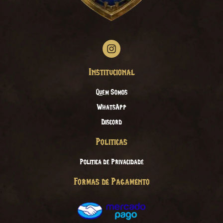
Institucional
Quem Somos
WhatsApp
Discord
Politicas
Politica de Privacidade
Formas de Pagamento