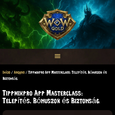
Início
/
Arquivo
/ Tippmixpro App Masterclass: Telepítés, Bónuszok és
Biztonság
Tippmixpro App Masterclass:
Telepítés, Bónuszok és Biztonság