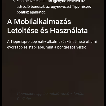
Első befizetésed után igénybe veheted az
üdvözlő bónuszt, az úgynevezett
Tippmixpro
bónusz
ajánlatot.
A Mobilalkalmazás
Letöltése és Használata
A Tippmixpro app natív alkalmazásként érhető el, ami
gyorsabb és stabilabb, mint a böngészős verzió.
Tippmixpro app bemutató videó – forrás:
YouTube