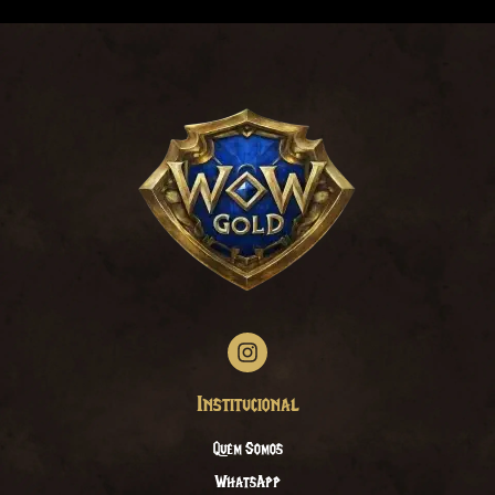
Institucional
Quem Somos
WhatsApp