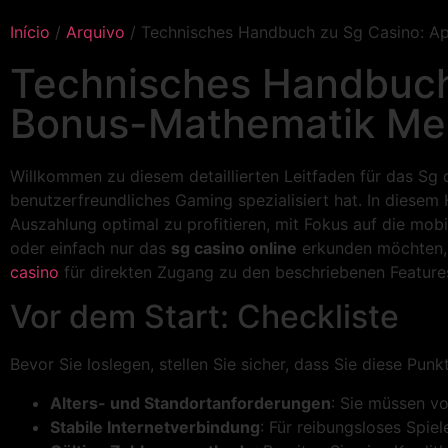
Início
/
Arquivo
/ Technisches Handbuch zu Sg Casino: App
Technisches Handbuch
Bonus-Mathematik Meist
Willkommen zu diesem detaillierten Leitfaden für das Sg 
benutzerfreundliches Gaming spezialisiert hat. In diesem
Auszahlung optimal zu profitieren, mit Fokus auf die mo
oder einfach nur das
sg casino online
erkunden möchten, d
casino
für direkten Zugang zu den beschriebenen Feature
Vor dem Start: Checkliste
Bevor Sie loslegen, stellen Sie sicher, dass Sie diese Pun
Alters- und Standortanforderungen
: Sie müssen vol
Stabile Internetverbindung
: Für reibungsloses Spie