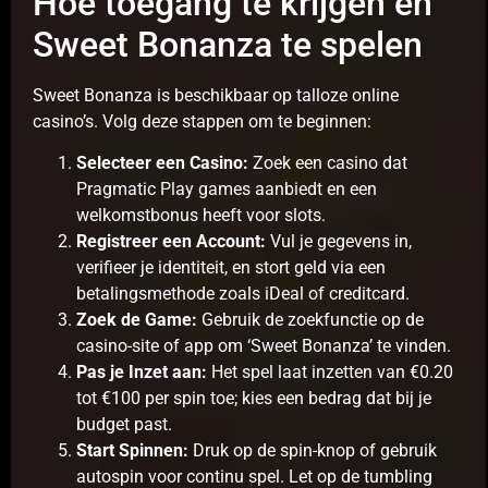
Hoe toegang te krijgen en
Sweet Bonanza te spelen
Sweet Bonanza is beschikbaar op talloze online
casino’s. Volg deze stappen om te beginnen:
Selecteer een Casino:
Zoek een casino dat
Pragmatic Play games aanbiedt en een
welkomstbonus heeft voor slots.
Registreer een Account:
Vul je gegevens in,
verifieer je identiteit, en stort geld via een
betalingsmethode zoals iDeal of creditcard.
Zoek de Game:
Gebruik de zoekfunctie op de
casino-site of app om ‘Sweet Bonanza’ te vinden.
Pas je Inzet aan:
Het spel laat inzetten van €0.20
tot €100 per spin toe; kies een bedrag dat bij je
budget past.
Start Spinnen:
Druk op de spin-knop of gebruik
autospin voor continu spel. Let op de tumbling