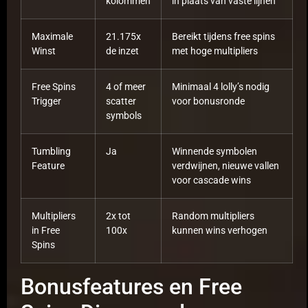
kolommen
in plaats van vaste lijnen
Maximale
21.175x
Bereikt tijdens free spins
Winst
de inzet
met hoge multipliers
Free Spins
4 of meer
Minimaal 4 lolly’s nodig
Trigger
scatter
voor bonusronde
symbols
Tumbling
Ja
Winnende symbolen
Feature
verdwijnen, nieuwe vallen
voor cascade wins
Multipliers
2x tot
Random multipliers
in Free
100x
kunnen wins verhogen
Spins
Bonusfeatures en Free