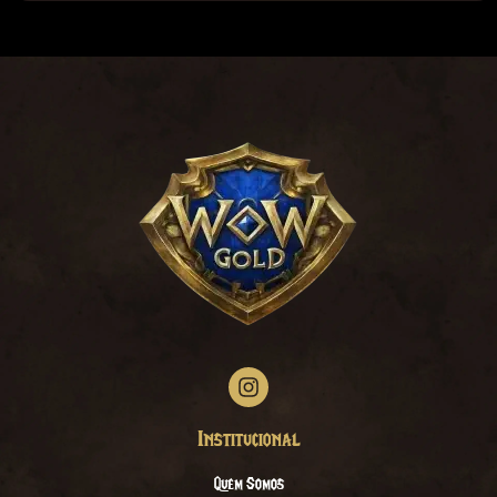
Institucional
Quem Somos