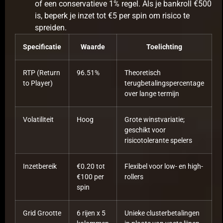
of een conservatieve 1% regel. Als je bankroll €500
is, beperk je inzet tot €5 per spin om risico te
spreiden.
Specificatie
Waarde
Toelichting
RTP (Return
96.51%
Theoretisch
to Player)
terugbetalingspercentage
over lange termijn
Volatiliteit
Hoog
Grote winstvariatie;
geschikt voor
risicotolerante spelers
Inzetbereik
€0.20 tot
Flexibel voor low- en high-
€100 per
rollers
spin
Grid Grootte
6 rijen x 5
Unieke clusterbetalingen