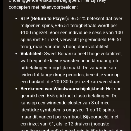
onderliggende wiskunde begrijpen. Hier zijn key
concepten met rekenvoorbeelden:
RTP (Return to Player):
96.51% betekent dat over
miljoenen spins, €96.51 terugbetaald wordt per
€100 ingezet. Voor een individuele sessie van 100
spins met €1 inzet, verwacht je gemiddeld €96.51
terug, maar variatie is hoog door volatiliteit.
Volatiliteit:
Sweet Bonanza heeft hoge volatiliteit,
wat frequente kleine winsten beperkt maar grote
uitbetalingen mogelijk maakt. De variantie kan
leiden tot lange droge periodes; bereid je voor op
een bankroll die 200-300x je inzet kan weerstaan.
Berekenen van Winstwaarschijnlijkheid:
Het spel
gebruikt een 6×5 grid met clusterbetalingen. De
kans op een winnende cluster van 8 of meer
identieke symbolen is ongeveer 1 op 10 spins,
maar dit varieert per symbool. Bijvoorbeeld, met
een inzet van €1, als je 12 druiven (hoogste
reguliere symbool) clustert, win je 50x je inzet, dus