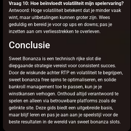
Vraag 10: Hoe beïnvloedt volatiliteit mijn spelervaring?
Antwoord: Hoge volatiliteit betekent dat je minder vaak
wint, maar uitbetalingen kunnen groter zijn. Wees
geduldig en bereid je voor op ups en downs; pas je
inzetten aan om verliesstrekken te overleven.
Conclusie
Sweet Bonanza is een technisch rijke slot die
diepgaande strategie vereist voor consistent succes.
Door de wiskunde achter RTP en volatiliteit te begrijpen,
sweet bonanza free spins te optimaliseren, en solide
bankroll management toe te passen, kun je je
winstkansen verhogen. Onthoud altijd verantwoord te
spelen en alleen via betrouwbare platforms zoals de
gelinkte site. Deze gids biedt een uitgebreide basis,
maar blijf leren en pas je aan aan je speelstijl voor de
beste resultaten in de wereld van sweet bonanza slots.