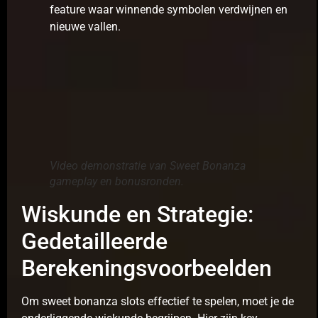
feature waar winnende symbolen verdwijnen en
nieuwe vallen.
Video demonstratie van Sweet Bonanza
gameplay en bonusronden.
Wiskunde en Strategie:
Gedetailleerde
Berekeningsvoorbeelden
Om sweet bonanza slots effectief te spelen, moet je de