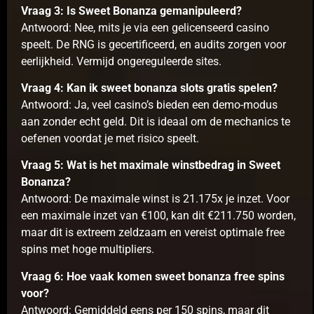
Vraag 3: Is Sweet Bonanza gemanipuleerd?
Antwoord: Nee, mits je via een gelicenseerd casino
speelt. De RNG is gecertificeerd, en audits zorgen voor
eerlijkheid. Vermijd ongereguleerde sites.
Vraag 4: Kan ik sweet bonanza slots gratis spelen?
Antwoord: Ja, veel casino’s bieden een demo-modus
aan zonder echt geld. Dit is ideaal om de mechanics te
oefenen voordat je met risico speelt.
Vraag 5: Wat is het maximale winstbedrag in Sweet
Bonanza?
Antwoord: De maximale winst is 21.175x je inzet. Voor
een maximale inzet van €100, kan dit €211.750 worden,
maar dit is extreem zeldzaam en vereist optimale free
spins met hoge multipliers.
Vraag 6: Hoe vaak komen sweet bonanza free spins
voor?
Antwoord: Gemiddeld eens per 150 spins, maar dit