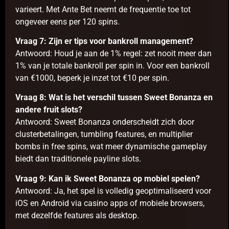
varieert. Met Ante Bet neemt de frequentie toe tot
ongeveer eens per 120 spins.
Vraag 7: Zijn er tips voor bankroll management?
Antwoord: Houd je aan de 1% regel: zet nooit meer dan
1% van je totale bankroll per spin in. Voor een bankroll
van €1000, beperk je inzet tot €10 per spin.
Vraag 8: Wat is het verschil tussen Sweet Bonanza en
andere fruit slots?
Antwoord: Sweet Bonanza onderscheidt zich door
clusterbetalingen, tumbling features, en multiplier
bombs in free spins, wat meer dynamische gameplay
biedt dan traditionele payline slots.
Vraag 9: Kan ik Sweet Bonanza op mobiel spelen?
Antwoord: Ja, het spel is volledig geoptimaliseerd voor
iOS en Android via casino apps of mobiele browsers,
met dezelfde features als desktop.