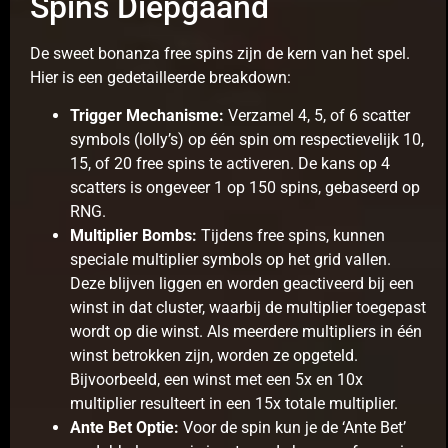
Spins Diepgaand
De sweet bonanza free spins zijn de kern van het spel.
Hier is een gedetailleerde breakdown:
Trigger Mechanisme:
Verzamel 4, 5, of 6 scatter
symbols (lolly’s) op één spin om respectievelijk 10,
15, of 20 free spins te activeren. De kans op 4
scatters is ongeveer 1 op 150 spins, gebaseerd op
RNG.
Multiplier Bombs:
Tijdens free spins, kunnen
speciale multiplier symbols op het grid vallen.
Deze blijven liggen en worden geactiveerd bij een
winst in dat cluster, waarbij de multiplier toegepast
wordt op die winst. Als meerdere multipliers in één
winst betrokken zijn, worden ze opgeteld.
Bijvoorbeeld, een winst met een 5x en 10x
multiplier resulteert in een 15x totale multiplier.
Ante Bet Optie:
Voor de spin kun je de ‘Ante Bet’