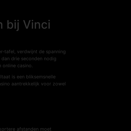
 bij Vinci
r‑tafel, verdwijnt de spanning
er dan drie seconden nodig
 online casino.
taat is een bliksemsnelle
sino aantrekkelijk voor zowel
kortere afstanden moet