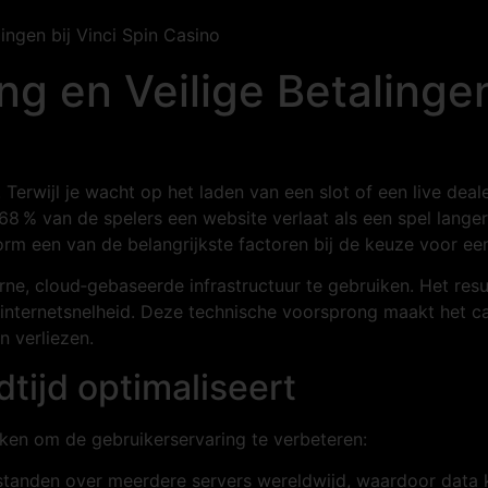
ingen bij Vinci Spin Casino
g en Veilige Betalingen
Terwijl je wacht op het laden van een slot of een live deale
at 68 % van de spelers een website verlaat als een spel lang
rm een van de belangrijkste factoren bij de keuze voor een
ne, cloud‑gebaseerde infrastructuur te gebruiken. Het resul
 internetsnelheid. Deze technische voorsprong maakt het ca
n verliezen.
dtijd optimaliseert
ken om de gebruikerservaring te verbeteren:
standen over meerdere servers wereldwijd, waardoor data 