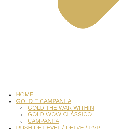
HOME
GOLD E CAMPANHA
GOLD THE WAR WITHIN
GOLD WOW CLÁSSICO
CAMPANHA
RUSH DE LEVEL / DELVE / PVP