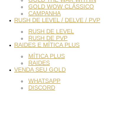
GOLD WOW CLÁSSICO
CAMPANHA
RUSH DE LEVEL / DELVE / PVP
RUSH DE LEVEL
RUSH DE PVP
RAIDES E MÍTICA PLUS
MÍTICA PLUS
RAIDES
VENDA SEU GOLD
WHATSAPP
DISCORD