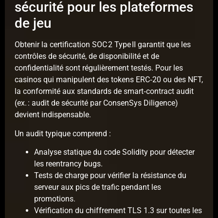
sécurité pour les plateformes
de jeu
Obtenir la certification SOC 2 Type II garantit que les
contrôles de sécurité, de disponibilité et de
confidentialité sont régulièrement testés. Pour les
casinos qui manipulent des tokens ERC‑20 ou des NFT,
la conformité aux standards de smart‑contract audit
(ex. : audit de sécurité par ConsenSys Diligence)
devient indispensable.
Un audit typique comprend :
Analyse statique du code Solidity pour détecter
les reentrancy bugs.
Tests de charge pour vérifier la résistance du
serveur aux pics de trafic pendant les
promotions.
Vérification du chiffrement TLS 1.3 sur toutes les