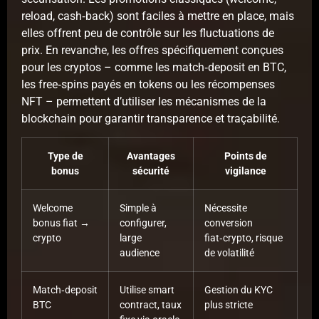
reload, cash‑back) sont faciles à mettre en place, mais
elles offrent peu de contrôle sur les fluctuations de
prix. En revanche, les offres spécifiquement conçues
pour les cryptos – comme les match‑deposit en BTC,
les free‑spins payés en tokens ou les récompenses
NFT – permettent d’utiliser les mécanismes de la
blockchain pour garantir transparence et traçabilité.
Type de
Avantages
Points de
bonus
sécurité
vigilance
Welcome
Simple à
Nécessite
bonus fiat →
configurer,
conversion
crypto
large
fiat‑crypto, risque
audience
de volatilité
Match‑deposit
Utilise smart
Gestion du KYC
BTC
contract, taux
plus stricte