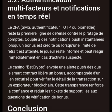
multi‑facteurs et notifications
en temps réel
Le 2FA (SMS, authentificateur TOTP ou biométrie)
reste la première ligne de défense contre le piratage de
comptes. Couplé à des notifications push instantanées
lorsqu’un bonus est crédité ou lorsqu’une limite de
retrait est atteinte, le joueur reste informé et peut réagir
immédiatement en cas d’activité suspecte.
Le casino “BetCrypto” envoie une alerte push dès que
le smart contract libère un bonus, accompagnée d’un
lien sécurisé pour vérifier le détail de la transaction sur
un explorateur blockchain. Cette transparence renforce
la confiance et réduit les tickets de support liés aux
questions de vérification de bonus.
Conclusion