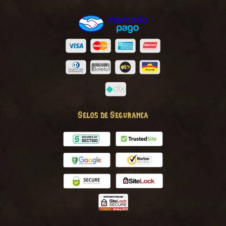
Selos de Seguranca