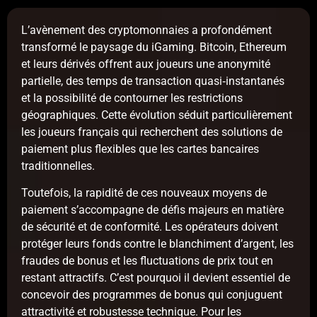
L’avènement des cryptomonnaies a profondément
transformé le paysage du iGaming. Bitcoin, Ethereum
et leurs dérivés offrent aux joueurs une anonymité
partielle, des temps de transaction quasi‑instantanés
et la possibilité de contourner les restrictions
géographiques. Cette évolution séduit particulièrement
les joueurs français qui recherchent des solutions de
paiement plus flexibles que les cartes bancaires
traditionnelles.
Toutefois, la rapidité de ces nouveaux moyens de
paiement s’accompagne de défis majeurs en matière
de sécurité et de conformité. Les opérateurs doivent
protéger leurs fonds contre le blanchiment d’argent, les
fraudes de bonus et les fluctuations de prix tout en
restant attractifs. C’est pourquoi il devient essentiel de
concevoir des programmes de bonus qui conjuguent
attractivité et robustesse technique. Pour les