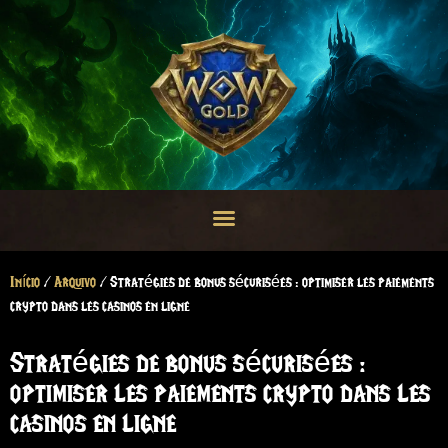
Início
/
Arquivo
/ Stratégies de bonus sécurisées : optimiser les paiements
crypto dans les casinos en ligne
Stratégies de bonus sécurisées :
optimiser les paiements crypto dans les
casinos en ligne