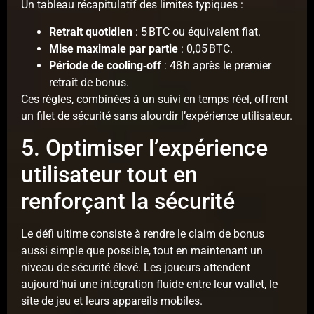
Un tableau récapitulatif des limites typiques :
Retrait quotidien
: 5 BTC ou équivalent fiat.
Mise maximale par partie
: 0,05 BTC.
Période de cooling‑off
: 48 h après le premier
retrait de bonus.
Ces règles, combinées à un suivi en temps réel, offrent
un filet de sécurité sans alourdir l’expérience utilisateur.
5. Optimiser l’expérience
utilisateur tout en
renforçant la sécurité
Le défi ultime consiste à rendre le claim de bonus
aussi simple que possible, tout en maintenant un
niveau de sécurité élevé. Les joueurs attendent
aujourd’hui une intégration fluide entre leur wallet, le
site de jeu et leurs appareils mobiles.