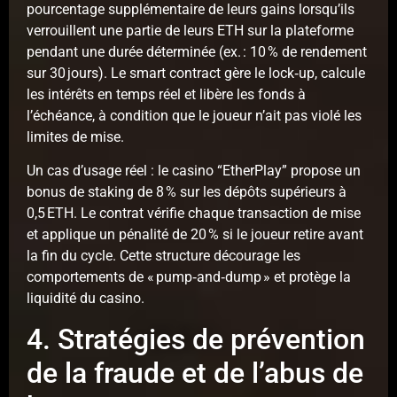
pourcentage supplémentaire de leurs gains lorsqu’ils
verrouillent une partie de leurs ETH sur la plateforme
pendant une durée déterminée (ex. : 10 % de rendement
sur 30 jours). Le smart contract gère le lock‑up, calcule
les intérêts en temps réel et libère les fonds à
l’échéance, à condition que le joueur n’ait pas violé les
limites de mise.
Un cas d’usage réel : le casino “EtherPlay” propose un
bonus de staking de 8 % sur les dépôts supérieurs à
0,5 ETH. Le contrat vérifie chaque transaction de mise
et applique un pénalité de 20 % si le joueur retire avant
la fin du cycle. Cette structure décourage les
comportements de « pump‑and‑dump » et protège la
liquidité du casino.
4. Stratégies de prévention
de la fraude et de l’abus de