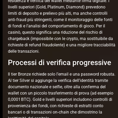
residenza e verifica del wallet mediante firma digitale. I
livelli superiori (Gold, Platinum, Diamond) prevedono
limiti di deposito e prelievo più alti, ma anche controlli
anti‑fraud più stringenti, come il monitoraggio delle fonti
di fondi e l’analisi del comportamento di gioco. Per il
casinò, questo significa una riduzione del rischio di
chargeback (impossibile con le crypto, ma sostituibile da
richieste di refund fraudolente) e una migliore tracciabilità
delle transazioni.
Processi di verifica progressive
Il tier Bronze richiede solo l’email e una password robusta.
Al tier Silver si aggiunge la verifica dell’identità tramite
documento nazionale e selfie, oltre alla conferma del
wallet con un piccolo trasferimento di prova (ad esempio
0,0001 BTC). Gold e livelli superiori includono controlli di
provenienza dei fondi, con richieste di estratti conto
bancari o di transazioni on‑chain che dimostrino la