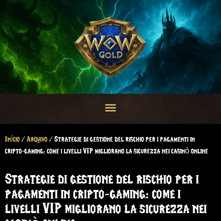
Início
/
Arquivo
/ Strategie di gestione del rischio per i pagamenti in
cripto‑gaming: come i livelli VIP migliorano la sicurezza nei casinò online
Strategie di gestione del rischio per i
pagamenti in cripto‑gaming: come i
livelli VIP migliorano la sicurezza nei