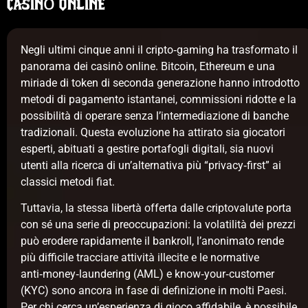
casinò online
Negli ultimi cinque anni il cripto‑gaming ha trasformato il
panorama dei casinò online. Bitcoin, Ethereum e una
miriade di token di seconda generazione hanno introdotto
metodi di pagamento istantanei, commissioni ridotte e la
possibilità di operare senza l’intermediazione di banche
tradizionali. Questa evoluzione ha attirato sia giocatori
esperti, abituati a gestire portafogli digitali, sia nuovi
utenti alla ricerca di un’alternativa più “privacy‑first” ai
classici metodi fiat.
Tuttavia, la stessa libertà offerta dalle criptovalute porta
con sé una serie di preoccupazioni: la volatilità dei prezzi
può erodere rapidamente il bankroll, l’anonimato rende
più difficile tracciare attività illecite e le normative
anti‑money‑laundering (AML) e know‑your‑customer
(KYC) sono ancora in fase di definizione in molti Paesi.
Per chi cerca un’esperienza di gioco affidabile, è possibile