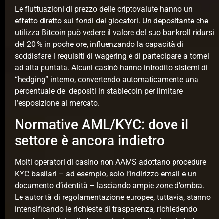
Le fluttuazioni di prezzo delle criptovalute hanno un
effetto diretto sui fondi dei giocatori. Un depositante che
utilizza Bitcoin può vedere il valore del suo bankroll ridursi
del 20 % in poche ore, influenzando la capacità di
soddisfare i requisiti di wagering e di partecipare a tornei
ad alta puntata. Alcuni casinò hanno introdito sistemi di
“hedging” interno, convertendo automaticamente una
percentuale dei depositi in stablecoin per limitare
l’esposizione al mercato.
Normative AML/KYC: dove il
settore è ancora indietro
Molti operatori di casino non AAMS adottano procedure
KYC basilari – ad esempio, solo l’indirizzo email e un
documento d’identità – lasciando ampie zone d’ombra.
Le autorità di regolamentazione europee, tuttavia, stanno
intensificando le richieste di trasparenza, richiedendo