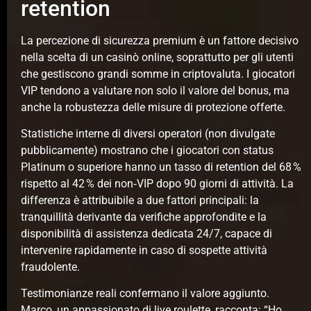
retention
La percezione di sicurezza premium è un fattore decisivo
nella scelta di un casinò online, soprattutto per gli utenti
che gestiscono grandi somme in criptovaluta. I giocatori
VIP tendono a valutare non solo il valore del bonus, ma
anche la robustezza delle misure di protezione offerte.
Statistiche interne di diversi operatori (non divulgate
pubblicamente) mostrano che i giocatori con status
Platinum o superiore hanno un tasso di retention del 68 %
rispetto al 42 % dei non‑VIP dopo 90 giorni di attività. La
differenza è attribuibile a due fattori principali: la
tranquillità derivante da verifiche approfondite e la
disponibilità di assistenza dedicata 24/7, capace di
intervenire rapidamente in caso di sospette attività
fraudolente.
Testimonianze reali confermano il valore aggiunto.
Marco, un appassionato di live roulette, racconta: “Ho