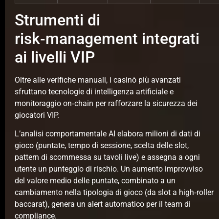
Strumenti di
risk‑management integrati
ai livelli VIP
Oltre alle verifiche manuali, i casinò più avanzati
sfruttano tecnologie di intelligenza artificiale e
monitoraggio on‑chain per rafforzare la sicurezza dei
giocatori VIP.
L’analisi comportamentale AI elabora milioni di dati di
gioco (puntate, tempo di sessione, scelta delle slot,
pattern di scommessa su tavoli live) e assegna a ogni
utente un punteggio di rischio. Un aumento improvviso
del valore medio delle puntate, combinato a un
cambiamento nella tipologia di gioco (da slot a high‑roller
baccarat), genera un alert automatico per il team di
compliance.