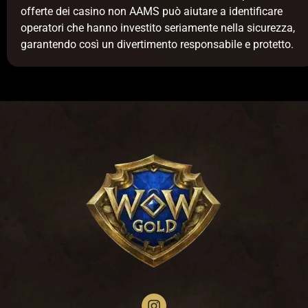
offerte dei casino non AAMS può aiutare a identificare
operatori che hanno investito seriamente nella sicurezza,
garantendo così un divertimento responsabile e protetto.