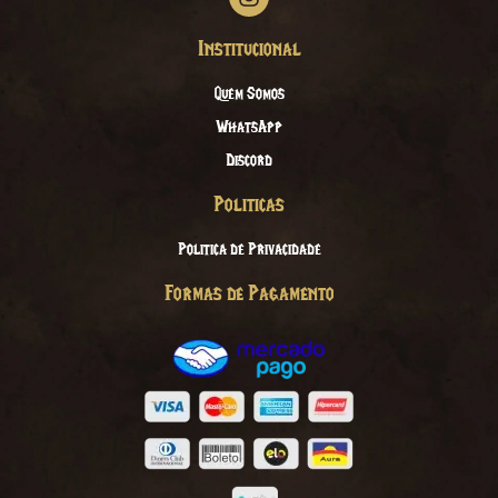
Institucional
Quem Somos
WhatsApp
Discord
Politicas
Politica de Privacidade
Formas de Pagamento