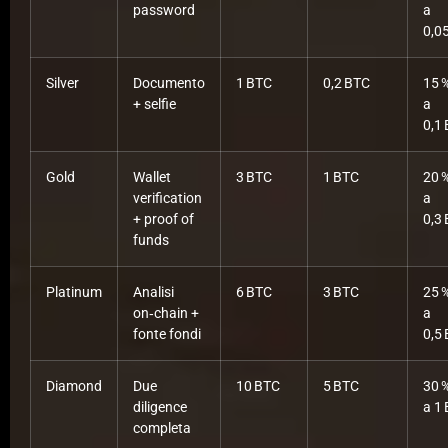
password
a
0,0
Silver
Documento
1 BTC
0,2 BTC
15 %
+ selfie
a
0,1
Gold
Wallet
3 BTC
1 BTC
20 %
verification
a
+ proof of
0,3
funds
Platinum
Analisi
6 BTC
3 BTC
25 %
on‑chain +
a
fonte fondi
0,5
Diamond
Due
10 BTC
5 BTC
30 %
diligence
a 1
completa