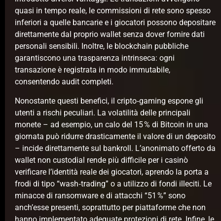
quasi in tempo reale, le commissioni di rete sono spesso
inferiori a quelle bancarie e i giocatori possono depositare
direttamente dal proprio wallet senza dover fornire dati
personali sensibili. Inoltre, le blockchain pubbliche
garantiscono una trasparenza intrinseca: ogni
transazione è registrata in modo immutabile,
consentendo audit completi.
Nonostante questi benefici, il cripto‑gaming espone gli
utenti a rischi peculiari. La volatilità delle principali
monete – ad esempio, un calo del 15 % di Bitcoin in una
giornata può ridurre drasticamente il valore di un deposito
– incide direttamente sul bankroll. L’anonimato offerto da
wallet non custodial rende più difficile per i casinò
verificare l’identità reale dei giocatori, aprendo la porta a
frodi di tipo “wash‑trading” o a utilizzo di fondi illeciti. Le
minacce di ransomware e di attacchi “51 %” sono
anch’esse presenti, soprattutto per piattaforme che non
hanno implementato adeguate protezioni di rete. Infine, le