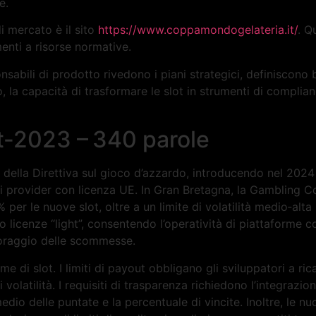
e.
i mercato è il sito
https://www.coppamondogelateria.it/
. Q
enti a risorse normative.
onsabili di prodotto rivedono i piani strategici, definiscon
o, la capacità di trasformare le slot in strumenti di compli
t‑2023 – 340 parole
ella Direttiva sul gioco d’azzardo, introducendo nel 2024 l
ti i provider con licenza UE. In Gran Bretagna, la Gambling C
er le nuove slot, oltre a un limite di volatilità medio‑alta p
o licenze “light”, consentendo l’operatività di piattaforme co
toraggio delle scommesse.
i slot. I limiti di payout obbligano gli sviluppatori a rical
volatilità. I requisiti di trasparenza richiedono l’integrazi
edio delle puntate e la percentuale di vincite. Inoltre, le n