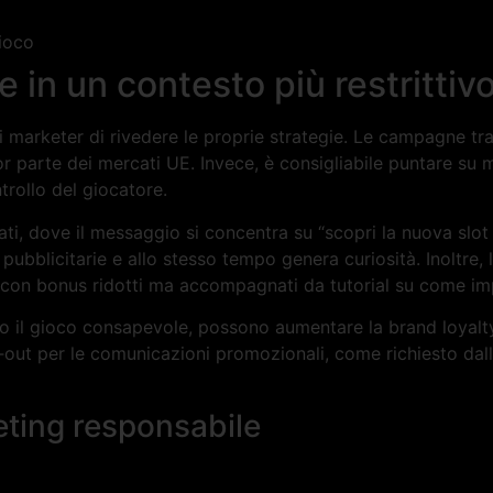
gioco
in un contesto più restrittiv
 marketer di rivedere le proprie strategie. Le campagne tra
or parte dei mercati UE. Invece, è consigliabile puntare su
trollo del giocatore.
mitati, dove il messaggio si concentra su “scopri la nuova s
pubblicitarie e allo stesso tempo genera curiosità. Inoltre,
 con bonus ridotti ma accompagnati da tutorial su come impo
o il gioco consapevole, possono aumentare la brand loyalt
‑out per le comunicazioni promozionali, come richiesto dal
keting responsabile