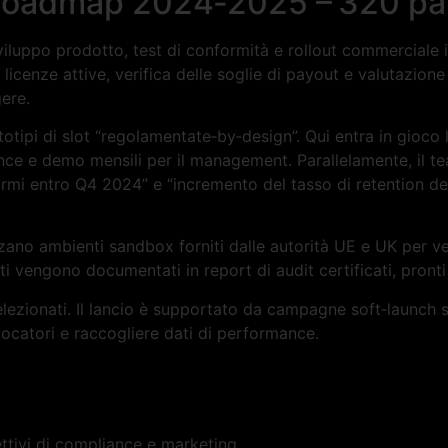
a: roadmap 2024‑2025 – 320 pa
uppo prodotto, test di conformità e rollout commerciale in 
 licenze attive, verifica delle soglie di payout e valutazione 
gere.
tipi di slot “regolamentate‑by‑design”. Qui entra in gioco l
nce e demo mensili per il management. Parallelamente, il te
formi entro Q4 2024” e “incremento del tasso di retention 
lizzano ambienti sandbox forniti dalle autorità UE e UK per ve
ati vengono documentati in report di audit certificati, pronti
 selezionati. Il lancio è supportato da campagne soft‑launch 
ocatori e raccogliere dati di performance.
ttivi di compliance e marketing