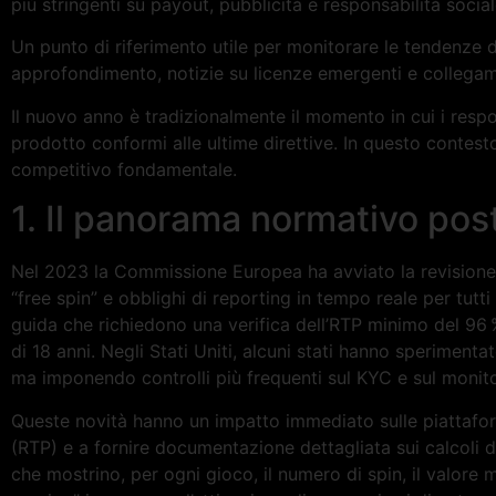
più stringenti su payout, pubblicità e responsabilità social
Un punto di riferimento utile per monitorare le tendenze d
approfondimento, notizie su licenze emergenti e collegam
Il nuovo anno è tradizionalmente il momento in cui i resp
prodotto conformi alle ultime direttive. In questo contest
competitivo fondamentale.
1. Il panorama normativo pos
Nel 2023 la Commissione Europea ha avviato la revisione d
“free spin” e obblighi di reporting in tempo reale per tut
guida che richiedono una verifica dell’RTP minimo del 96 % p
di 18 anni. Negli Stati Uniti, alcuni stati hanno sperimentat
ma imponendo controlli più frequenti sul KYC e sul moni
Queste novità hanno un impatto immediato sulle piattaforme d
(RTP) e a fornire documentazione dettagliata sui calcoli di 
che mostrino, per ogni gioco, il numero di spin, il valore m