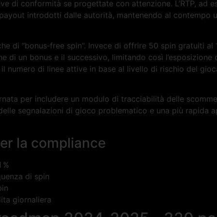
leve di conformità se progettate con attenzione. L’RTP, ad
i payout introdotti dalle autorità, mantenendo al contempo 
e di “bonus‑free spin”. Invece di offrire 50 spin gratuiti al
e di un bonus e il successivo, limitando così l’esposizione d
l numero di linee attive in base al livello di rischio del gio
nata per includere un modulo di tracciabilità delle scommes
% delle segnalazioni di gioco problematico e una più rapida
 per la compliance
1 %
equenza di spin
pin
ita giornaliera