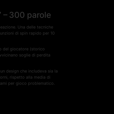
” – 300 parole
ideazione. Una delle tecniche
unzioni di spin rapido per 10
o del giocatore (storico
vicinano soglie di perdita
un design che includeva sia la
rni, rispetto alla media di
eclami per gioco problematico.