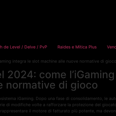
h de Level / Delve / PvP
Raides e Mítica Plus
Vend
Gaming integra le slot machine alle nuove normative di gioc
el 2024: come l’iGaming 
e normative di gioco
cosistema iGaming. Dopo una fase di consolidamento, le aut
ie di modifiche volte a rafforzare la protezione del giocat
a rappresentare il motore di fatturato più potente, ma devon