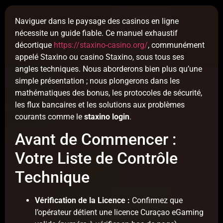
Naviguer dans le paysage des casinos en ligne
nécessite un guide fiable. Ce manuel exhaustif
décortique
https://staxino-casino.org/
, communément
appelé Staxino ou casino Staxino, sous tous ses
angles techniques. Nous aborderons bien plus qu’une
simple présentation ; nous plongerons dans les
mathématiques des bonus, les protocoles de sécurité,
les flux bancaires et les solutions aux problèmes
courants comme le
staxino login
.
Avant de Commencer :
Votre Liste de Contrôle
Technique
Vérification de la Licence :
Confirmez que
l’opérateur détient une licence Curaçao eGaming