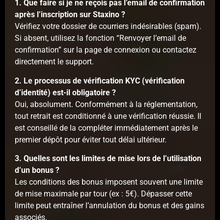
1. Que faire si je ne reçois pas l’email de confirmation
après l’inscription sur Staxino ?
Vérifiez votre dossier de courriers indésirables (spam).
Si absent, utilisez la fonction “Renvoyer l’email de
confirmation” sur la page de connexion ou contactez
directement le support.
2. Le processus de vérification KYC (vérification
d’identité) est-il obligatoire ?
Oui, absolument. Conformément à la réglementation,
tout retrait est conditionné à une vérification réussie. Il
est conseillé de la compléter immédiatement après le
premier dépôt pour éviter tout délai ultérieur.
3. Quelles sont les limites de mise lors de l’utilisation
d’un bonus ?
Les conditions des bonus imposent souvent une limite
de mise maximale par tour (ex : 5€). Dépasser cette
limite peut entraîner l’annulation du bonus et des gains
associés.