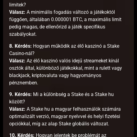
limitek?
Válasz:
A minimális fogadás változó a játékoktól
függően, általában 0.000001 BTC, a maximális limit
pedig magas, de ellenőrizd a játék specifikus
szabályokat.
8. Kérdés:
Hogyan működik az élő kaszinó a Stake
Casino-nál?
Válasz:
Az élő kaszinó valós idejű streameket kínál
osztók által, különböző játékokkal, mint a rulett vagy
blackjack, kriptovaluta vagy hagyományos
pénznemben.
9. Kérdés:
Mi a különbség a Stake és a Stake hu
között?
Válasz:
A Stake hu a magyar felhasználók számára
optimalizált verzió, magyar nyelvvel és helyi fizetési
opciókkal, míg az alap Stake globális változat.
10. Kérdés:
Hogyan jelentek be problémát az