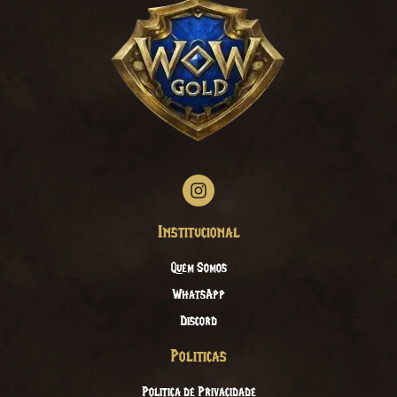
Institucional
Quem Somos
WhatsApp
Discord
Politicas
Politica de Privacidade