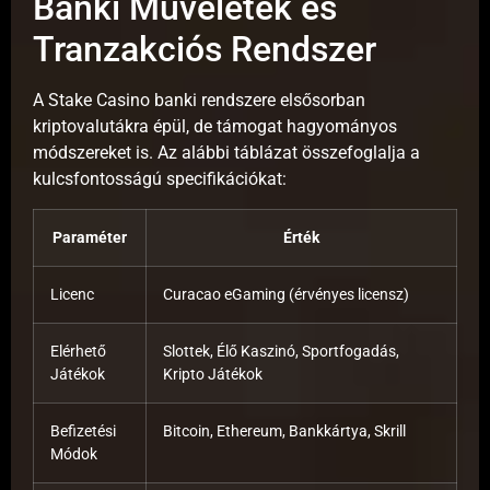
Banki Műveletek és
Tranzakciós Rendszer
A Stake Casino banki rendszere elsősorban
kriptovalutákra épül, de támogat hagyományos
módszereket is. Az alábbi táblázat összefoglalja a
kulcsfontosságú specifikációkat:
Paraméter
Érték
Licenc
Curacao eGaming (érvényes licensz)
Elérhető
Slottek, Élő Kaszinó, Sportfogadás,
Játékok
Kripto Játékok
Befizetési
Bitcoin, Ethereum, Bankkártya, Skrill
Módok