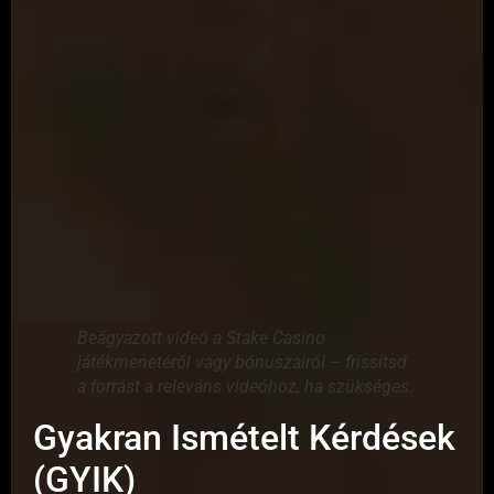
Beágyazott videó a Stake Casino
játékmenetéről vagy bónuszairól – frissítsd
a forrást a releváns videóhoz, ha szükséges.
Gyakran Ismételt Kérdések
(GYIK)